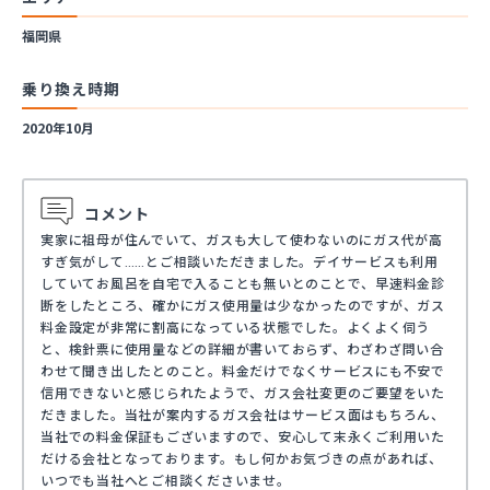
福岡県
乗り換え時期
2020年10月
コメント
実家に祖母が住んでいて、ガスも大して使わないのにガス代が高
すぎ気がして……とご相談いただきました。デイサービスも利用
していてお風呂を自宅で入ることも無いとのことで、早速料金診
断をしたところ、確かにガス使用量は少なかったのですが、ガス
料金設定が非常に割高になっている状態でした。よくよく伺う
と、検針票に使用量などの詳細が書いておらず、わざわざ問い合
わせて聞き出したとのこと。料金だけでなくサービスにも不安で
信用できないと感じられたようで、ガス会社変更のご要望をいた
だきました。当社が案内するガス会社はサービス面はもちろん、
当社での料金保証もございますので、安心して末永くご利用いた
だける会社となっております。もし何かお気づきの点があれば、
いつでも当社へとご相談くださいませ。