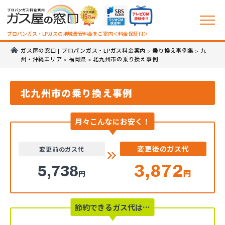
プロパンガス・LPガスの地域最安料金をご案内＜料金保証付＞
ガス屋の窓口 | プロパンガス・LPガス料金案内
乗り換え事例集
九
>
>
州・沖縄エリア
福岡県
北九州市の乗り換え事例
>
>
北九州市の乗り換え事例
月々こんなにお安く！
変更後のガス代
変更前のガス代
3,872
5,738
円
円
節約できるガス代は…