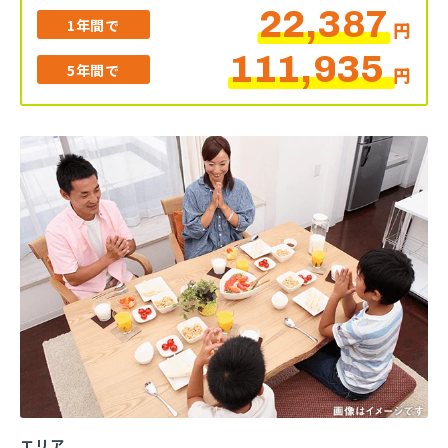
22,387
1年間で
円
111,935
5年間で
円
エリア