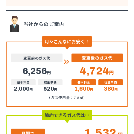
当社からのご案内
月々こんなにお安く！
変更後のガス代
変更前のガス代
4,724
6,256
円
円
基本料金
従量単価
基本料金
従量単価
2,000
520
1,600
380
円
円
円
円
（ガス使用量：7.8㎥）
節約できるガス代は…
1,532
月間で