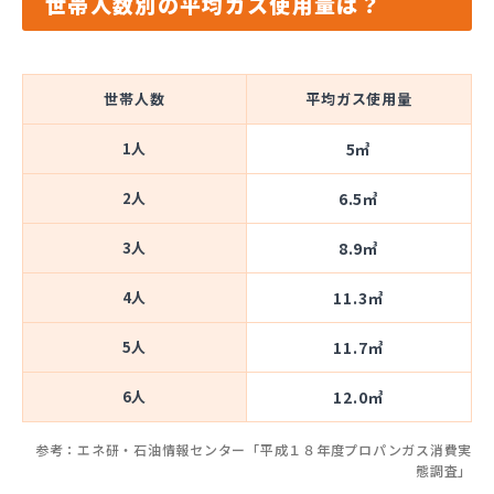
世帯人数別の平均ガス使用量は？
世帯人数
平均ガス使用量
1人
5㎥
2人
6.5㎥
3人
8.9㎥
4人
11.3㎥
5人
11.7㎥
6人
12.0㎥
参考：エネ研・石油情報センター「平成１８年度プロパンガス消費実
態調査」