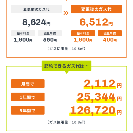
変更後のガス代
変更前のガス代
6,512
8,624
円
円
基本料金
従量単価
基本料金
従量単価
1,900
550
1,600
400
円
円
円
円
（ガス使用量：10.8㎥）
節約できるガス代は…
2,112
月間で
円
25,344
1年間で
円
126,720
5年間で
円
（ガス使用量：10.8㎥）