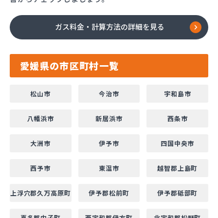
ガス料金・計算方法の詳細を見る
愛媛県の市区町村一覧
松山市
今治市
宇和島市
八幡浜市
新居浜市
西条市
大洲市
伊予市
四国中央市
西予市
東温市
越智郡上島町
上浮穴郡久万高原町
伊予郡松前町
伊予郡砥部町
喜多郡内子町
西宇和郡伊方町
北宇和郡松野町