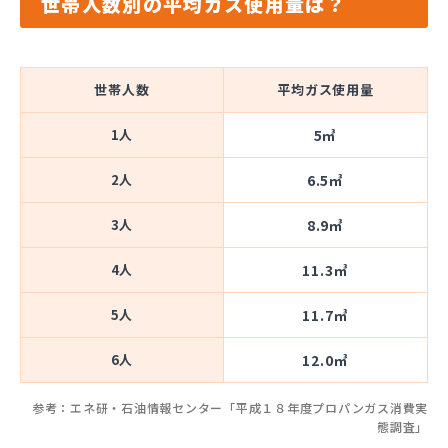
世帯人数別の平均ガス使用量は？
世帯人数
平均ガス使用量
1人
5㎥
2人
6.5㎥
3人
8.9㎥
4人
11.3㎥
5人
11.7㎥
6人
12.0㎥
参考：エネ研・石油情報センター「平成１８年度プロパンガス消費実
態調査」