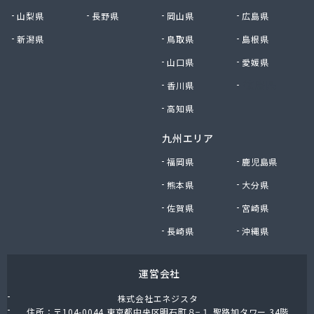
山梨県
長野県
岡山県
広島県
新潟県
鳥取県
島根県
山口県
愛媛県
香川県
徳島県
高知県
九州エリア
福岡県
鹿児島県
熊本県
大分県
佐賀県
宮崎県
長崎県
沖縄県
運営会社
株式会社エネジスタ
住所：〒104-0044 東京都中央区明石町８−１ 聖路加タワー 34階