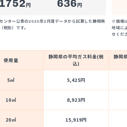
1752
636
円
円
センター公表の2025年2月度データから試算した静岡県
※価格
（税別）です。
地域に
せくだ
静岡県の平均ガス料金(税
静岡
使用量
込)
5㎥
5,425円
10㎥
8,923円
20㎥
15,919円