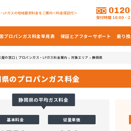
0120
・LPガスの地域最安料金をご案内＜料金保証付＞
受付時間
10:00 -
国プロパンガス
料金早見表
保証とアフターサポート
乗り換
ス屋の窓口 | プロパンガス・LPガス料金案内
対象エリア
静岡県
>
>
岡県のプロパンガス料金
静岡県の平均ガス料金
基本料金
従量単価