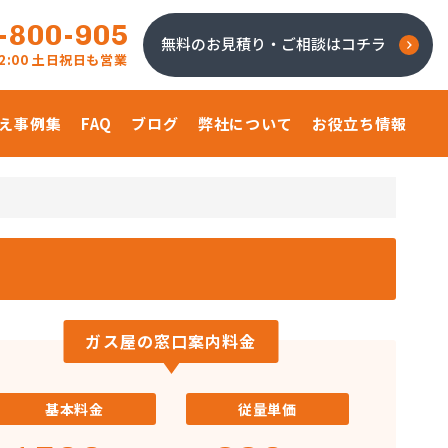
-800-905
無料のお見積り・ご相談はコチラ
 22:00 土日祝日も営業
え事例集
FAQ
ブログ
弊社について
お役立ち情報
ガス屋の窓口案内料金
基本料金
従量単価