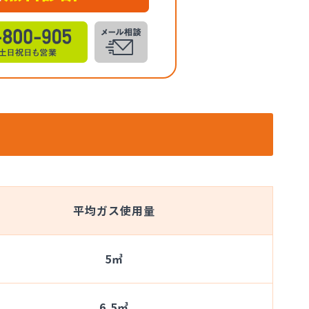
平均ガス使用量
5㎥
6.5㎥