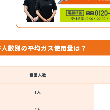
帯人数別の平均ガス使用量は？
世帯人数
1人
2人