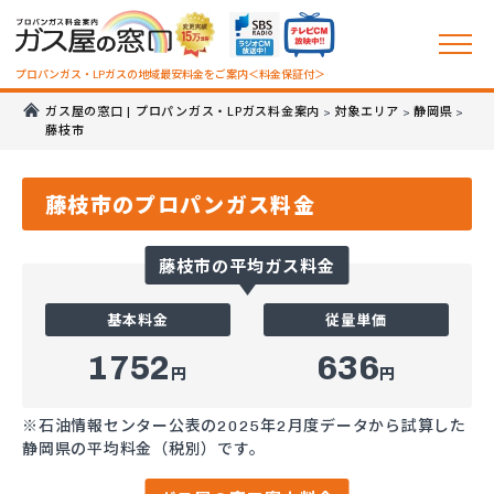
プロパンガス・LPガスの地域最安料金をご案内＜料金保証付＞
ガス屋の窓口 | プロパンガス・LPガス料金案内
対象エリア
静岡県
>
>
>
藤枝市
藤枝市のプロパンガス料金
藤枝市の平均ガス料金
基本料金
従量単価
1752
636
円
円
※石油情報センター公表の2025年2月度データから試算した
静岡県の平均料金（税別）です。