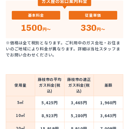
ガス屋の窓口案内料金
基本料金
従量単価
1500
330
円～
円～
※価格は全て税別となります。ご利用中のガス会社・お住ま
いのご地域により料金が異なります。詳細は当社スタッフま
でお問い合わせください。
藤枝市の平均
藤枝市の適正
使用量
ガス料金(税
ガス料金(税
差額
込)
込)
5㎥
5,425円
3,465円
1,960円
10㎥
8,923円
5,280円
3,643円
20㎥
15,919円
8,910円
7,009円