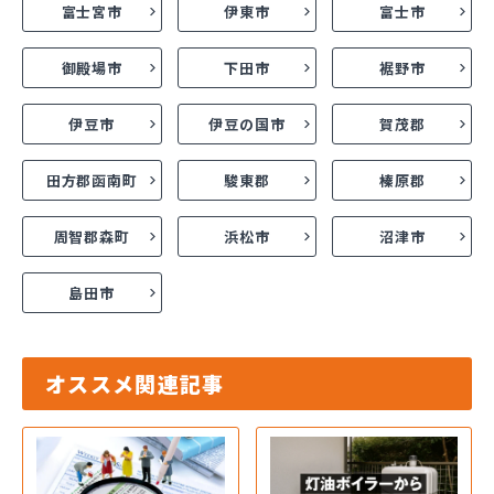
富士宮市
伊東市
富士市
御殿場市
下田市
裾野市
伊豆市
伊豆の国市
賀茂郡
田方郡函南町
駿東郡
榛原郡
周智郡森町
浜松市
沼津市
島田市
オススメ関連記事