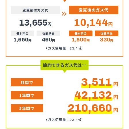
変更後のガス代
変更前のガス代
10,144
13,655
円
円
基本料金
従量単価
基本料金
従量単価
1,650
460
1,500
330
円
円
円
円
（ガス使用量：23.4㎥）
節約できるガス代は…
3,511
月間で
円
42,132
1年間で
円
210,660
5年間で
円
（ガス使用量：23.4㎥）