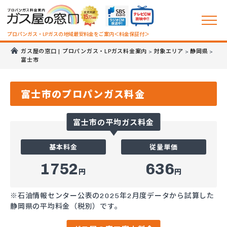
プロパンガス・LPガスの地域最安料金をご案内＜料金保証付＞
ガス屋の窓口 | プロパンガス・LPガス料金案内
対象エリア
静岡県
>
>
>
富士市
富士市のプロパンガス料金
富士市の平均ガス料金
基本料金
従量単価
1752
636
円
円
※石油情報センター公表の2025年2月度データから試算した
静岡県の平均料金（税別）です。