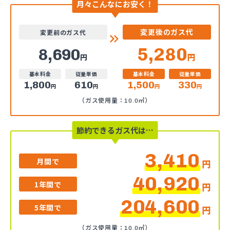
月々こんなにお安く！
変更後のガス代
変更前のガス代
5,280
8,690
円
円
基本料金
従量単価
基本料金
従量単価
1,800
610
1,500
330
円
円
円
円
（ガス使用量：10.0㎥）
節約できるガス代は…
3,410
月間で
円
40,920
1年間で
円
204,600
5年間で
円
（ガス使用量：10.0㎥）