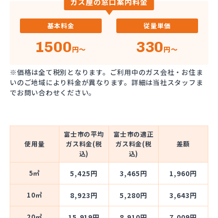
ガス屋の窓口案内料金
基本料金
従量単価
1500
330
円～
円～
※価格は全て税別となります。ご利用中のガス会社・お住ま
いのご地域により料金が異なります。詳細は当社スタッフま
でお問い合わせください。
富士市の平均
富士市の適正
使用量
ガス料金(税
ガス料金(税
差額
込)
込)
5㎥
5,425円
3,465円
1,960円
10㎥
8,923円
5,280円
3,643円
20㎥
15,919円
8,910円
7,009円