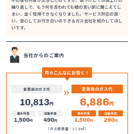
その後も何度か交渉したのですが、値下げしては値上げの
繰り返しで、もう何を言われても嘘の言い訳に聞こえてし
まい、全く信用できなくなりました。サービス対応の良
い、安心してお付き合いのできるガス会社を紹介してほし
いです。
当社からのご案内
月々こんなにお安く！
変更後のガス代
変更前のガス代
6,886
10,813
円
円
基本料金
従量単価
基本料金
従量単価
1,500
490
1,500
280
円
円
円
円
（ガス使用量：17.0㎥）