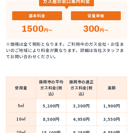
ガス屋の窓口案内料金
基本料金
従量単価
1500
300
円～
円～
※価格は全て税別となります。ご利用中のガス会社・お住ま
いのご地域により料金が異なります。詳細は当社スタッフま
でお問い合わせください。
藤岡市の平均
藤岡市の適正
使用量
ガス料金(税
ガス料金(税
差額
込)
込)
5㎥
5,200円
3,300円
1,900円
10㎥
8,500円
4,950円
3,550円
20㎥
15,100円
8,250円
6,850円