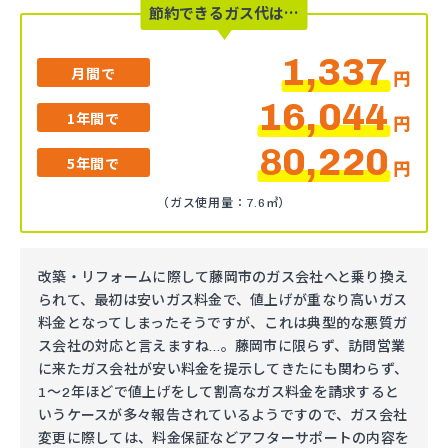
節約できるガス代は…
1,337
月間で
円
16,044
1年間で
円
80,220
5年間で
円
（ガス使用量：7.6㎥）
改築・リフォームに際して藤岡市のガス会社へと乗り換え
られて、最初は安いガス料金で、値上げが重なり高いガス
料金となってしまったそうですが、これは典型的な悪質ガ
ス会社の対応と言えますね…。藤岡市に限らず、訪問営業
に来たガス会社が安い料金を提示してきたにも関わらず、
1～2年ほどで値上げをして割高なガス料金を請求すると
いうケースが多々報告されているようですので、ガス会社
変更に際しては、料金保証などアフターサポートの内容を