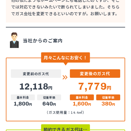
他の似たようなホームページにも電話したのですが、そこ
では対応できないみたいで断られてしまいました。そちら
でガス会社を変更できるといいのですが。お願いします。
当社からのご案内
月々こんなにお安く！
変更後のガス代
変更前のガス代
7,779
12,118
円
円
基本料金
従量単価
基本料金
従量単価
1,800
640
1,600
380
円
円
円
円
（ガス使用量：14.4㎥）
節約できるガス代は…