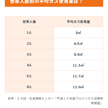
世帯人数別の平均ガス使用量は？
世帯人数
平均ガス使用量
1人
5㎥
2人
6.5㎥
3人
8.9㎥
4人
11.3㎥
5人
11.7㎥
6人
12.0㎥
参考：エネ研・石油情報センター「平成１８年度プロパンガス消費実
態調査」