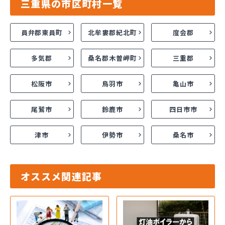
三重県の市区町村一覧
員弁郡東員町
北牟婁郡紀北町
度会郡
多気郡
桑名郡木曽岬町
三重郡
松阪市
鳥羽市
亀山市
尾鷲市
鈴鹿市
四日市市
津市
伊勢市
桑名市
オススメ関連記事