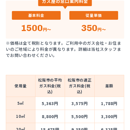
ガス屋の窓口案内料金
基本料金
従量単価
1500
350
円～
円～
※価格は全て税別となります。ご利用中のガス会社・お住ま
いのご地域により料金が異なります。詳細は当社スタッフま
でお問い合わせください。
松阪市の平均
松阪市の適正
使用量
ガス料金(税
ガス料金(税
差額
込)
込)
5㎥
5,363円
3,575円
1,788円
10㎥
8,800円
5,500円
3,300円
20㎥
15,675円
9,350円
6,325円