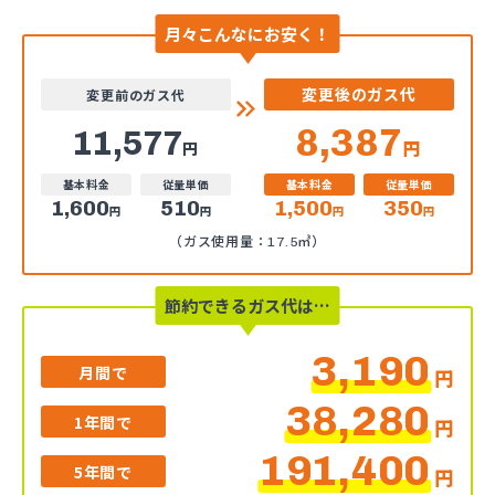
月々こんなにお安く！
変更後のガス代
変更前のガス代
8,387
11,577
円
円
基本料金
従量単価
基本料金
従量単価
1,600
510
1,500
350
円
円
円
円
（ガス使用量：17.5㎥）
節約できるガス代は…
3,190
月間で
円
38,280
1年間で
円
191,400
5年間で
円