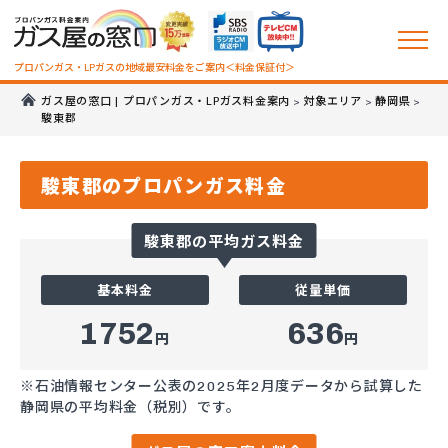
プロパンガス・LPガスの地域最安料金をご案内＜料金保証付＞
ガス屋の窓口 | プロパンガス・LPガス料金案内
対象エリア
静岡県
>
>
>
駿東郡
駿東郡のプロパンガス料金
駿東郡の平均ガス料金
基本料金
従量単価
1752
636
円
円
※石油情報センター公表の2025年2月度データから試算した
静岡県の平均料金（税別）です。