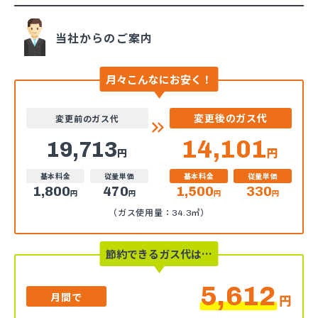
当社からのご案内
月々こんなにお安く！
変更後のガス代
変更前のガス代
14,101
19,713
円
円
基本料金
従量単価
基本料金
従量単価
1,800
470
1,500
330
円
円
円
円
（ガス使用量：34.3㎥）
節約できるガス代は…
5,612
月間で
円