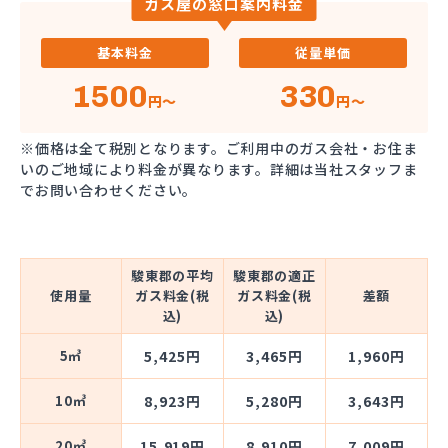
ガス屋の窓口案内料金
基本料金
従量単価
1500
330
円～
円～
※価格は全て税別となります。ご利用中のガス会社・お住ま
いのご地域により料金が異なります。詳細は当社スタッフま
でお問い合わせください。
駿東郡の平均
駿東郡の適正
使用量
ガス料金(税
ガス料金(税
差額
込)
込)
5㎥
5,425円
3,465円
1,960円
10㎥
8,923円
5,280円
3,643円
20㎥
15,919円
8,910円
7,009円