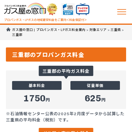
プロパンガス・LPガスの地域最安料金をご案内＜料金保証付＞
ガス屋の窓口 | プロパンガス・LPガス料金案内
対象エリア
三重県
>
>
>
三重郡
三重郡のプロパンガス料金
三重郡の平均ガス料金
基本料金
従量単価
1750
625
円
円
※石油情報センター公表の2025年2月度データから試算した
三重県の平均料金（税別）です。