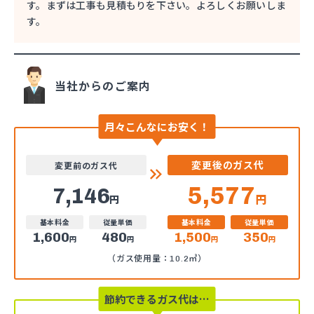
す。まずは工事も見積もりを下さい。よろしくお願いしま
す。
当社からのご案内
月々こんなにお安く！
変更後のガス代
変更前のガス代
5,577
7,146
円
円
基本料金
従量単価
基本料金
従量単価
1,600
480
1,500
350
円
円
円
円
（ガス使用量：10.2㎥）
節約できるガス代は…