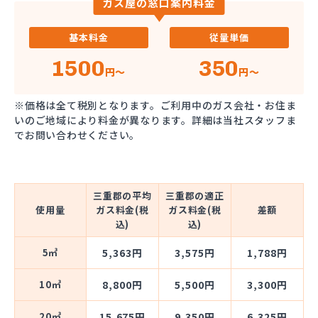
ガス屋の窓口案内料金
基本料金
従量単価
1500
350
円～
円～
※価格は全て税別となります。ご利用中のガス会社・お住ま
いのご地域により料金が異なります。詳細は当社スタッフま
でお問い合わせください。
三重郡の平均
三重郡の適正
使用量
ガス料金(税
ガス料金(税
差額
込)
込)
5㎥
5,363円
3,575円
1,788円
10㎥
8,800円
5,500円
3,300円
20㎥
15,675円
9,350円
6,325円