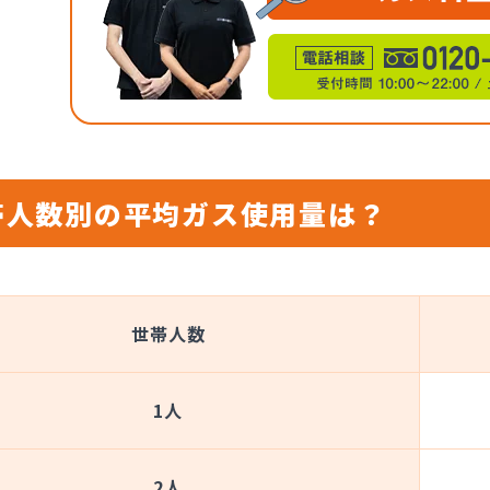
帯人数別の平均ガス使用量は？
世帯人数
1人
2人