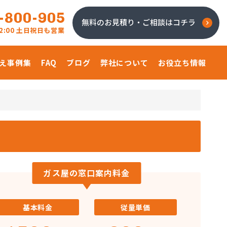
-800-905
無料のお見積り・ご相談はコチラ
 22:00 土日祝日も営業
え事例集
FAQ
ブログ
弊社について
お役立ち情報
ガス屋の窓口案内料金
基本料金
従量単価