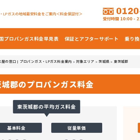
0120
・LPガスの地域最安料金をご案内＜料金保証付＞
受付時間
10:00 -
国プロパンガス
料金早見表
保証とアフターサポート
乗り換
ス屋の窓口 | プロパンガス・LPガス料金案内
対象エリア
茨城県
東茨城郡
>
>
>
茨城郡のプロパンガス料金
東茨城郡の平均ガス料金
基本料金
従量単価