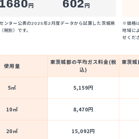
1680
602
円
円
センター公表の2025年2月度データから試算した茨城県
※価格
（税別）です。
地域に
せくだ
東茨城郡の平均ガス料金(税
東茨城
使用量
込)
5㎥
5,159円
10㎥
8,470円
20㎥
15,092円