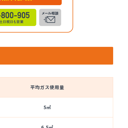
平均ガス使用量
5㎥
6.5㎥