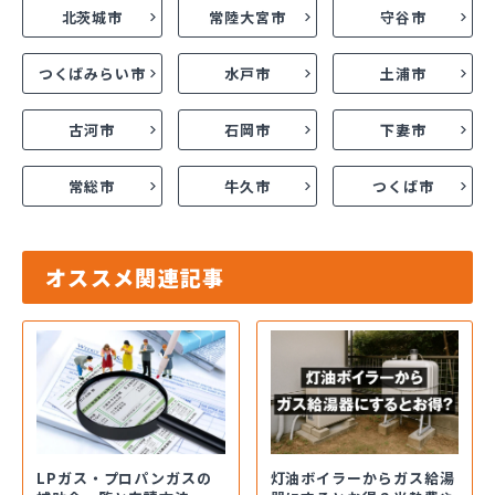
北茨城市
常陸大宮市
守谷市
つくばみらい市
水戸市
土浦市
古河市
石岡市
下妻市
常総市
牛久市
つくば市
オススメ関連記事
LPガス・プロパンガスの
灯油ボイラーからガス給湯