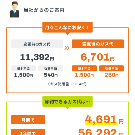
当社からのご案内
月々こんなにお安く！
変更後のガス代
変更前のガス代
6,701
11,392
円
円
基本料金
従量単価
基本料金
従量単価
1,500
540
1,500
280
円
円
円
円
（ガス使用量：16.4㎥）
節約できるガス代は…
4,691
月間で
円
56,292
1年間で
円