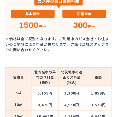
ガス屋の窓口案内料金
基本料金
従量単価
1500
300
円～
円～
※価格は全て税別となります。ご利用中のガス会社・お住ま
いのご地域により料金が異なります。詳細は当社スタッフま
でお問い合わせください。
北茨城市の平
北茨城市の適
使用量
均ガス料金
正ガス料金
差額
(税込)
(税込)
5㎥
5,159円
3,300円
1,859円
10㎥
8,470円
4,950円
3,520円
20㎥
15,092円
8,250円
6,842円