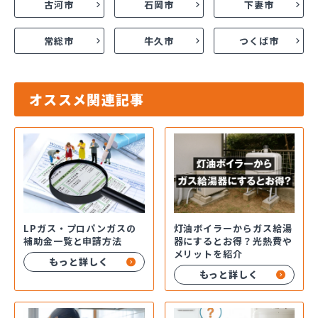
古河市
石岡市
下妻市
常総市
牛久市
つくば市
オススメ関連記事
LPガス・プロパンガスの
灯油ボイラーからガス給湯
補助金一覧と申請方法
器にするとお得？光熱費や
メリットを紹介
もっと詳しく
もっと詳しく