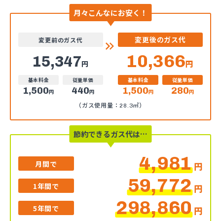
月々こんなにお安く！
変更後のガス代
変更前のガス代
10,366
15,347
円
円
基本料金
従量単価
基本料金
従量単価
1,500
440
1,500
280
円
円
円
円
（ガス使用量：28.3㎥）
節約できるガス代は…
4,981
月間で
円
59,772
1年間で
円
298,860
5年間で
円