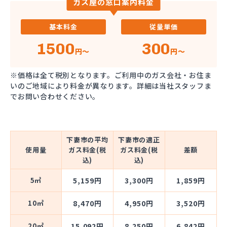
ガス屋の窓口案内料金
基本料金
従量単価
1500
300
円～
円～
※価格は全て税別となります。ご利用中のガス会社・お住ま
いのご地域により料金が異なります。詳細は当社スタッフま
でお問い合わせください。
下妻市の平均
下妻市の適正
使用量
ガス料金(税
ガス料金(税
差額
込)
込)
5㎥
5,159円
3,300円
1,859円
10㎥
8,470円
4,950円
3,520円
20㎥
15,092円
8,250円
6,842円