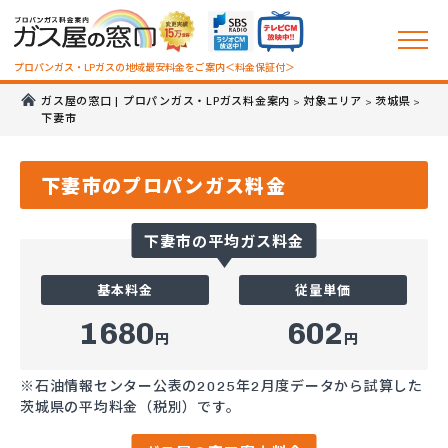
プロパンガス・LPガスの地域最安料金をご案内＜料金保証付＞
ガス屋の窓口 | プロパンガス・LPガス料金案内
対象エリア
茨城県
>
>
>
下妻市
下妻市のプロパンガス料金
下妻市の平均ガス料金
基本料金
従量単価
1680
602
円
円
※石油情報センター公表の2025年2月度データから試算した
茨城県の平均料金（税別）です。