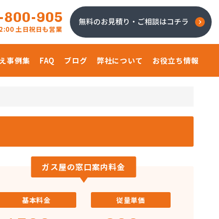
-800-905
無料のお見積り・ご相談はコチラ
 22:00 土日祝日も営業
え事例集
FAQ
ブログ
弊社について
お役立ち情報
ガス屋の窓口案内料金
基本料金
従量単価