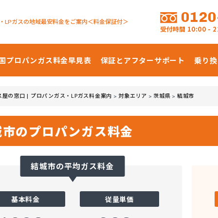
0120
・LPガスの地域最安料金をご案内＜料金保証付＞
受付時間
10:00 -
国プロパンガス
料金早見表
保証とアフターサポート
乗り換
ス屋の窓口 | プロパンガス・LPガス料金案内
対象エリア
茨城県
結城市
>
>
>
城市のプロパンガス料金
結城市の平均ガス料金
基本料金
従量単価