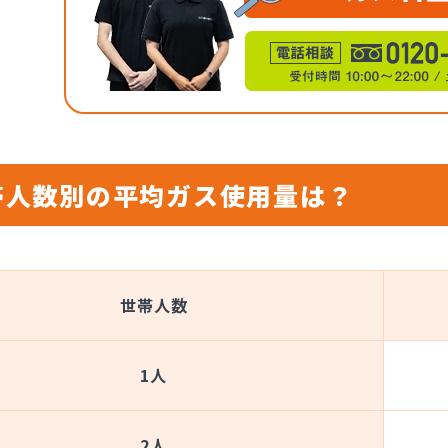
帯人数別の平均ガス使用量は？
世帯人数
1人
2人