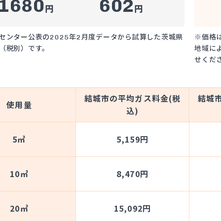
1680
602
円
円
センター公表の2025年2月度データから試算した茨城県
※価格
（税別）です。
地域に
せくだ
結城市の平均ガス料金(税
結城
使用量
込)
5㎥
5,159円
10㎥
8,470円
20㎥
15,092円