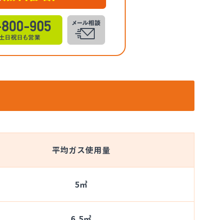
平均ガス使用量
5㎥
6.5㎥