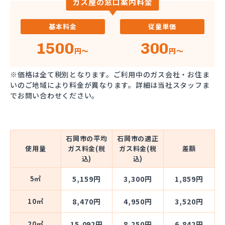
ガス屋の窓口案内料金
基本料金
従量単価
1500
300
円～
円～
※価格は全て税別となります。ご利用中のガス会社・お住ま
いのご地域により料金が異なります。詳細は当社スタッフま
でお問い合わせください。
石岡市の平均
石岡市の適正
使用量
ガス料金(税
ガス料金(税
差額
込)
込)
5㎥
5,159円
3,300円
1,859円
10㎥
8,470円
4,950円
3,520円
20㎥
15,092円
8,250円
6,842円