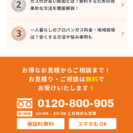
ガス代が高い原因とは？節約するための効
果的な方法を徹底解説！
一人暮らしのプロパンガス料金・地域相場
は？安くする方法や悩み事例も
お得なお見積からご相談まで！
お見積り・ご相談は
無料
で
お受けいたします！
0120-800-905
土日祝日も営業
10:00 - 22:00
受付時間
通話料無料
スマホもOK