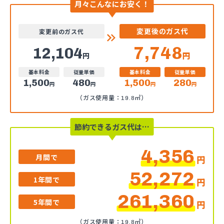
月々こんなにお安く！
変更後のガス代
変更前のガス代
7,748
12,104
円
円
基本料金
従量単価
基本料金
従量単価
1,500
480
1,500
280
円
円
円
円
（ガス使用量：19.8㎥）
節約できるガス代は…
4,356
月間で
円
52,272
1年間で
円
261,360
5年間で
円
（ガス使用量：19.8㎥）