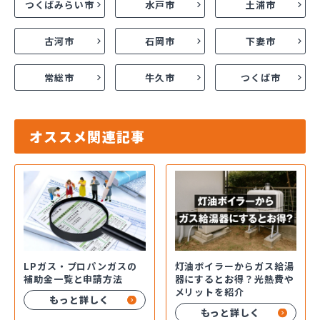
つくばみらい市
水戸市
土浦市
古河市
石岡市
下妻市
常総市
牛久市
つくば市
オススメ関連記事
LPガス・プロパンガスの
灯油ボイラーからガス給湯
補助金一覧と申請方法
器にするとお得？光熱費や
メリットを紹介
もっと詳しく
もっと詳しく