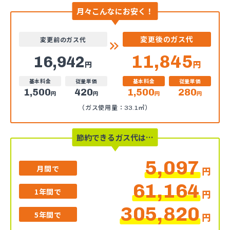
月々こんなにお安く！
変更後のガス代
変更前のガス代
11,845
16,942
円
円
基本料金
従量単価
基本料金
従量単価
1,500
420
1,500
280
円
円
円
円
（ガス使用量：33.1㎥）
節約できるガス代は…
5,097
月間で
円
61,164
1年間で
円
305,820
5年間で
円