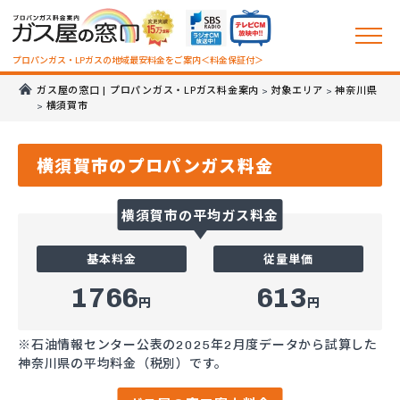
プロパンガス・LPガスの地域最安料金をご案内＜料金保証付＞
ガス屋の窓口 | プロパンガス・LPガス料金案内
対象エリア
神奈川県
>
>
横須賀市
>
横須賀市のプロパンガス料金
横須賀市の平均ガス料金
基本料金
従量単価
1766
613
円
円
※石油情報センター公表の2025年2月度データから試算した
神奈川県の平均料金（税別）です。