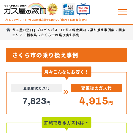
プロパンガス・LPガスの地域最安料金をご案内＜料金保証付＞
ガス屋の窓口 | プロパンガス・LPガス料金案内
乗り換え事例集
関東
>
>
エリア
栃木県
さくら市の乗り換え事例
>
>
さくら市の乗り換え事例
月々こんなにお安く！
変更後のガス代
変更前のガス代
4,915
7,823
円
円
節約できるガス代は…