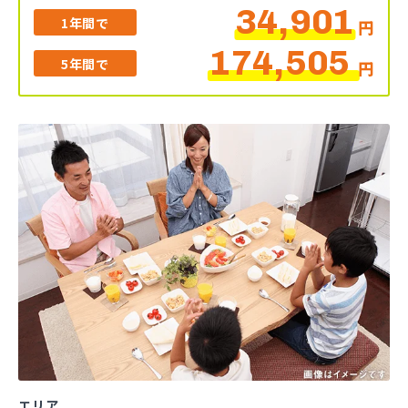
34,901
1年間で
円
174,505
5年間で
円
エリア