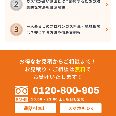
ガス代が高い原因とは？節約するための効
果的な方法を徹底解説！
一人暮らしのプロパンガス料金・地域相場
は？安くする方法や悩み事例も
お得なお見積からご相談まで！
お見積り・ご相談は
無料
で
お受けいたします！
0120-800-905
土日祝日も営業
10:00 - 22:00
受付時間
通話料無料
スマホもOK