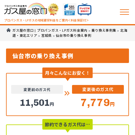
プロパンガス・LPガスの地域最安料金をご案内＜料金保証付＞
ガス屋の窓口 | プロパンガス・LPガス料金案内
乗り換え事例集
北海
>
>
道・東北エリア
宮城県
仙台市の乗り換え事例
>
>
仙台市の乗り換え事例
月々こんなにお安く！
変更後のガス代
変更前のガス代
7,779
11,501
円
円
節約できるガス代は…