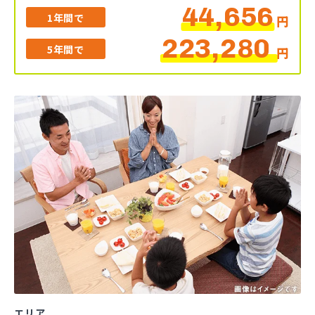
44,656
1年間で
円
223,280
5年間で
円
エリア