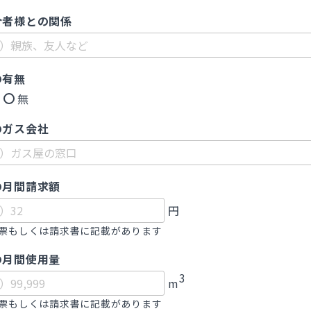
介者様との関係
の有無
無
のガス会社
の月間請求額
円
票もしくは請求書に記載があります
の月間使用量
3
m
票もしくは請求書に記載があります