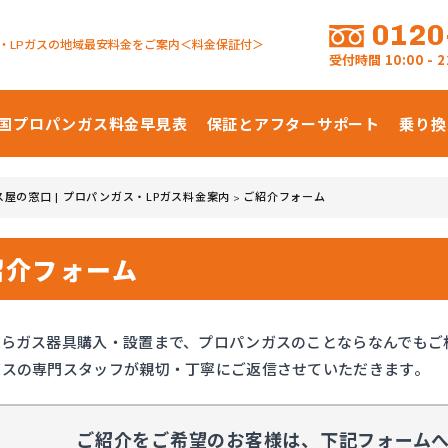
0120
・LPガスの地域最安料金をご案内＜料金保証付＞
受付時間
10:00 -
国プロパンガス
料金早見表
保証とアフターサポート
乗り換
ス屋の窓口 | プロパンガス・LPガス料金案内
ご紹介フォーム
>
紹介フォーム
からガス器具購入・設置まで、プロパンガスのことならなんでもご
ガスの専門スタッフが親切・丁寧にご返信させていただきます。
ご紹介をご希望のお客様は、
下記フォーム