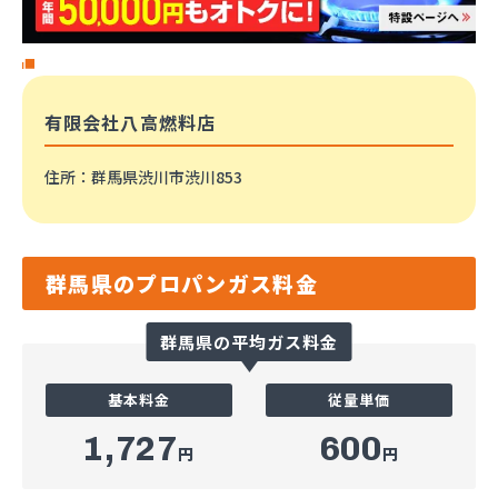
有限会社八高燃料店
住所
：群馬県渋川市渋川853
群馬県のプロパンガス料金
群馬県の平均ガス料金
基本料金
従量単価
1,727
600
円
円