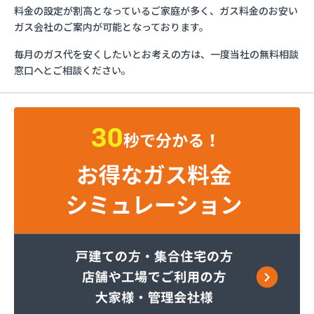
群馬ホームガス有限会社
料金の設定が割高となっているご家庭が多く、ガス料金のお安い
群馬県LPガス協会 渋川支部
ガス会社のご案内が可能となっております。
社団法人群馬県LPガス協会 桐生支部
毎月のガス代を安くしたいとお考えの方は、一度当社の無料相談
社団法人群馬県エルピーガス協会 多野藤岡支部
窓口へとご相談ください。
小林商店
小渕燃料店石原倉庫
新井プロパン
清水燃料店
池田屋油店
田島商店
NXエネルギー関東株式会社 前橋支店
粕川プロパン
有限会社金沢石油店
有限会社五十嵐プロパン
有限会社杉戸燃料店
有限会社大島商店
有限会社八高燃料店
両毛丸善株式会社 オートガス
両毛丸善株式会社 館林LPG基地