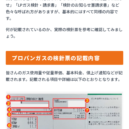
⑩お問い合わせ先
2.10
せ」「LPガス検針・請求書」「検針のお知らせ兼請求書」など
色々な呼ばれ方がありますが、基本的にはすべて同様の内容で
プロパンガスの検針方法は2種類
3
す。
検針票・明細をスマホでチェックする会社が増
3.1
何が記載されているのか、実際の検針票を参考に確認してみまし
えている
ょう。
検針票が届かない場合
4
払い忘れの防止にはクレカ払いか口座引き落と
4.1
しがオススメ
プロパンガスの検針票の記載内容
検針票、25か月間保管のすゝめ
5
皆さんのガス使用量や従量単価、基本料金、値上げ通知などが記
保管期間を過ぎた検針票はしっかりと処分しよ
5.1
載されます。記載される項目や詳細は以下のとおりとなります。
う！
検針票についてまとめ
6