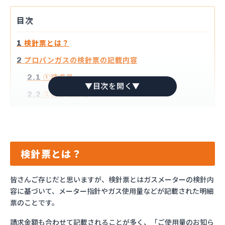
目次
検針票とは？
1
プロパンガスの検針票の記載内容
2
①請求月
2.1
②お客様情報
2.2
③供給地点特定番号
2.3
④ガスご使用量
2.4
⑤検針日・使用期間
2.5
検針票とは？
⑥今回指針・前回指針
2.6
皆さんご存じだと思いますが、検針票とはガスメーターの検針内
⑦請求予定金額・内訳
2.7
容に基づいて、メーター指針やガス使用量などが記載された明細
⑧基本料金・従量単価
2.8
票のことです。
⑨お知らせ
2.9
請求金額も合わせて記載されることが多く、「ご使用量のお知ら