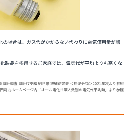
化の場合は、ガス代がかからない代わりに電気使用量が増
電化製品を多用するご家庭では、電気代が平均よりも高くな
※家計調査 家計収支編 総世帯 詳細結果表 ＜用途分類＞2021年次より参照
関西電力ホームページ内「オール電化世帯人数別の電気代平均額」より参照