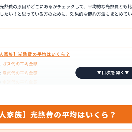
光熱費の原因がどこにあるかチェックして、平均的な光熱費とも比
したい！と思っている方のために、効果的な節約方法もまとめてい
人家族】光熱費の平均はいくら？
ガス代の平均金額
1
電気代の平均金額
2
水道代の平均金額
3
ル電化とプロパンガス併用、どっちが安い？
費を安くするためのオススメ節約術
4人家族】光熱費の平均はいくら？
ガスの節約術
1
電気の節約術
2
水の節約術
3