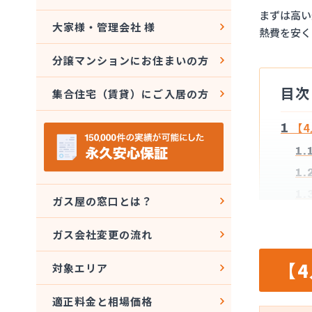
まずは高い
大家様・管理会社 様
熱費を安く
分譲マンションにお住まいの方
目次
集合住宅（賃貸）にご入居の方
1
【4
1.
1.
1.
ガス屋の窓口とは？
2
オー
ガス会社変更の流れ
3
光熱
【
3.
対象エリア
3.
適正料金と相場価格
3.