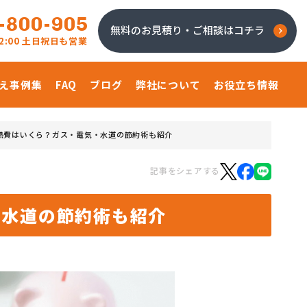
-800-905
無料のお見積り・ご相談はコチラ
 22:00 土日祝日も営業
え事例集
FAQ
ブログ
弊社について
お役立ち情報
熱費はいくら？ガス・電気・水道の節約術も紹介
記事をシェアする
・水道の節約術も紹介