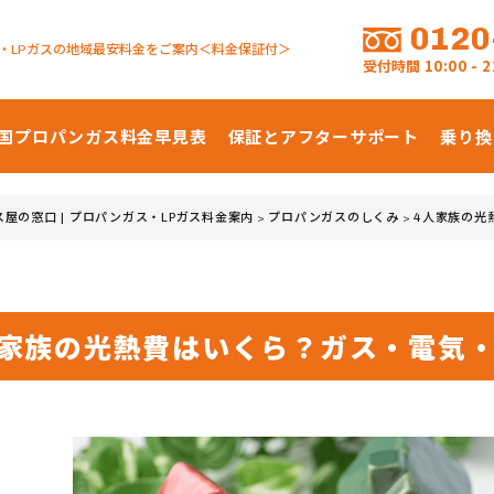
0120
・LPガスの地域最安料金をご案内＜料金保証付＞
受付時間
10:00 -
国プロパンガス
料金早見表
保証とアフターサポート
乗り換
ス屋の窓口 | プロパンガス・LPガス料金案内
プロパンガスのしくみ
4人家族の光
>
>
人家族の光熱費はいくら？ガス・電気