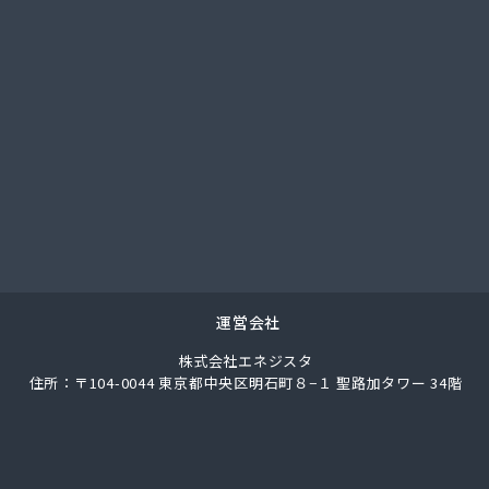
社共栄 国分支店
社共栄 出水営業所
社三愛ガスサービス
社鹿児島協同ガス 配送センター
社前野石油 鹿児島営業所
社谷山ガス
ロパン
プロパンガス
ロパン有限会社
LPG協業組合
ロパンガス
業有限会社
運営会社
材有限会社
株式会社エネジスタ
油瓦斯株式会社
住所：〒104-0044 東京都中央区明石町８−１ 聖路加タワー 34階
ブリガス九州株式会社 鹿児島支店・鹿児島営業所
ロパン
プロパン販売協業組合
県LPガス協会（一般社団法人）