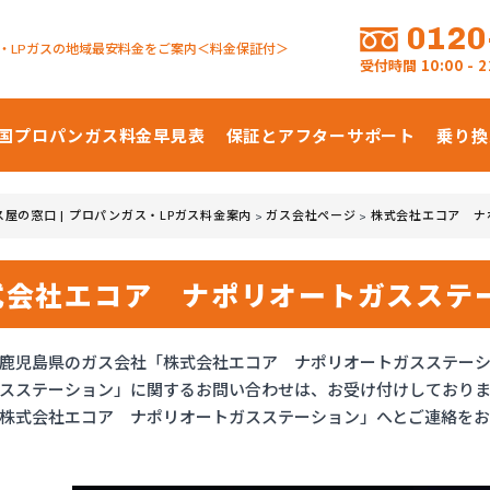
0120
・LPガスの地域最安料金をご案内＜料金保証付＞
受付時間
10:00 -
国プロパンガス
料金早見表
保証とアフターサポート
乗り換
ス屋の窓口 | プロパンガス・LPガス料金案内
ガス会社ページ
株式会社エコア ナ
>
>
式会社エコア ナポリオートガスステ
鹿児島県のガス会社「株式会社エコア ナポリオートガスステー
スステーション」に関するお問い合わせは、お受け付けしており
株式会社エコア ナポリオートガスステーション」へとご連絡をお