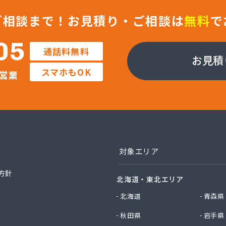
工株式会社本社
物店
ご相談まで！
お見積り・ご相談は
無料
で
店
社Misumi ガス卸・ガス小売事業部
05
通話料無料
社Misumi ミスミガス南鹿児島店
お見積
社Misumi ミスミガス北鹿児島店
スマホもOK
営業
Misumi 鹿児島海上基地
社Misumi ミスミガス鹿屋店
社Misumi 種子島エネルギー営業所
社エコア ナポリオートガスステーション
社エコア 鹿児島支店・鹿児島店
社エネルギーライン 肥薩阿久根事業所
社きもつき 鹿屋ガスセンター
対象エリア
社コーアオートガス
社コーアガス日本
方針
北海道・東北エリア
社コーアガス日本 くらしの遊ｅｎ地コーア館
社コーアガス日本 宮之浦工場
北海道
青森県
社コーアガス日本 鹿児島北店
秋田県
岩手県
社コーアガス日本 星ヶ峯工場