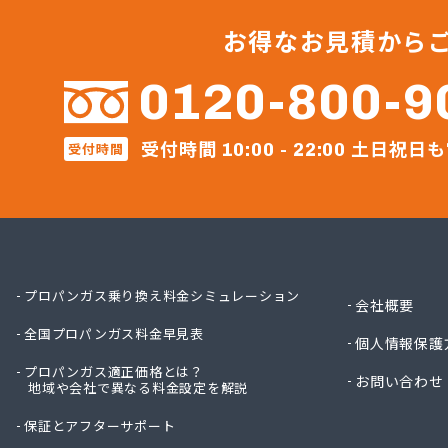
井上商
永田金
お得なお見積から
益屋商
株式会
0120-800-9
株式会
株式会
受付時間
土日祝日も
受付時間
株式会社
10:00 - 22:00
株式会
株式会
株式会
株式会
株式会
株式会
プロパンガス乗り換え料金シミュレーション
会社概要
株式会
全国プロパンガス料金早見表
株式会
個人情報保護
株式会
プロパンガス適正価格とは？
お問い合わせ
地域や会社で異なる料金設定を解説
株式会
株式会
保証とアフターサポート
株式会