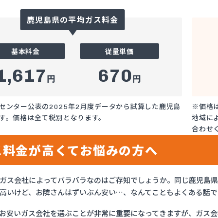
鹿児島県の平均ガス料金
基本料金
従量単価
1,617
670
円
円
センター公表の2025年2月度データから試算した鹿児島
※価格
す。価格は全て税別となります。
地域に
合わせ
ス料金が高くてお悩みの方へ
ガス会社によってバラバラなのはご存知でしょうか。同じ鹿児島
高いけど、お隣さんはずいぶん安い…、なんてこともよくある話で
お安いガス会社を選ぶことが非常に重要になってきますが、ガス会社