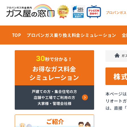
プロパンガス
TOP
プロパンガス乗り換え料金
シミュレーション
全
ガ
株
本ページは
リオートガ
は、直接「