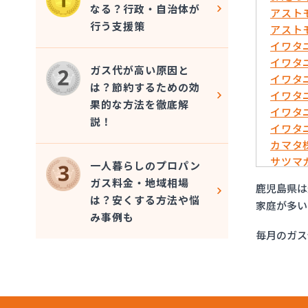
なる？行政・自治体が
アスト
行う支援策
アスト
イワタ
イワタ
ガス代が高い原因と
イワタ
は？節約するための効
イワタ
果的な方法を徹底解
イワタ
説！
イワタ
カマタ
サツマ
一人暮らしのプロパン
サツマ
ガス料金・地域相場
鹿児島県は
サツマ
は？安くする方法や悩
家庭が多い
ダイマ
み事例も
ホワイ
毎月のガス
マルヰ
レモン
阿久根
井上商