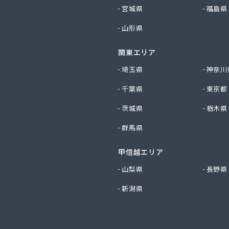
社コーアガス日本 西郷団地営業所
宮城県
福島県
社コーアガス日本 本社・鹿児島南店・鹿児島東店
山形県
社コーアガス日本 伊集院支店
社コーアガス日本 鹿屋サービスショップ
関東エリア
社ジェイエイエコパル 鹿児島事業所
社タカサキ プロパンガス部
埼玉県
神奈川
社ツバメガスサービス 鹿児島枕崎事業所
千葉県
東京都
社ツバメガス鹿児島
社ニチベイガス
茨城県
栃木県
社はしコーポレーション プロパン充填所
群馬県
社ホームエネルギー南九州 鹿屋センター
社レモンガスかごしま
甲信越エリア
社レモンガスかごしま 鹿児島北支店
社阿久根プロパン
山梨県
長野県
社旭ガス・旭リフォーム
新潟県
社旭ガス 充填所
社共栄
社共栄 鹿屋営業所
社共栄 宮之城支店