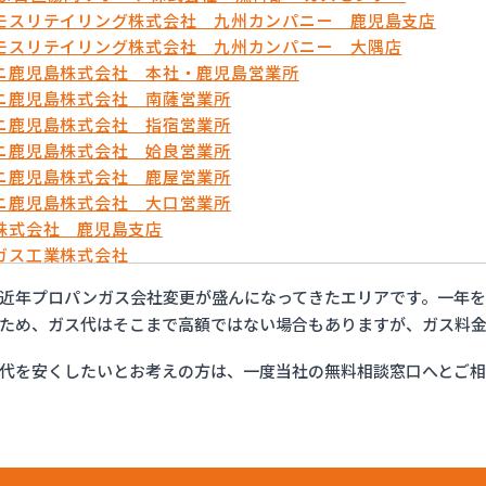
モスリテイリング株式会社 九州カンパニー 鹿児島支店
モスリテイリング株式会社 九州カンパニー 大隅店
ニ鹿児島株式会社 本社・鹿児島営業所
ニ鹿児島株式会社 南薩営業所
ニ鹿児島株式会社 指宿営業所
ニ鹿児島株式会社 姶良営業所
ニ鹿児島株式会社 鹿屋営業所
ニ鹿児島株式会社 大口営業所
株式会社 鹿児島支店
ガス工業株式会社
ガス工業株式会社 鹿児島営業所
近年プロパンガス会社変更が盛んになってきたエリアです。一年
酸素工業株式会社 本社
ため、ガス代はそこまで高額ではない場合もありますが、ガス料金
ルガス
ト設備ガス有限会社
代を安くしたいとお考えの方は、一度当社の無料相談窓口へとご
ガスイワタニ鹿児島株式会社
ガスかごしま鹿屋支店
エルピーガス販売協同組合
工株式会社鹿児島LPガス供給センター