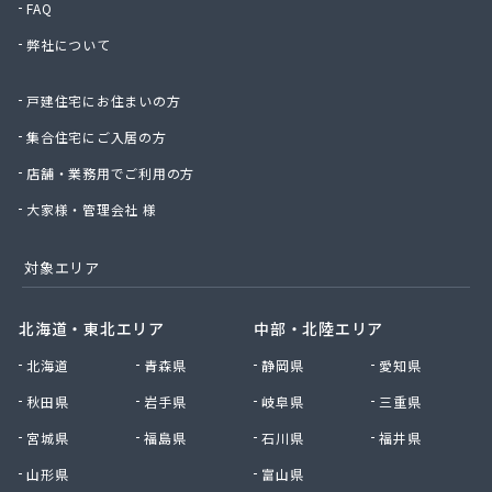
FAQ
有限会社薩摩ガス
弊社について
有限会社三栄石油商会
有限会社山下ガス
戸建住宅にお住まいの方
有限会社酒匂商会
有限会社小倉燃料
集合住宅にご入居の方
有限会社松元燃料
店舗・業務用でご利用の方
有限会社上ノ町商会
有限会社西俣ガス
大家様・管理会社 様
有限会社赤瀬川商店
有限会社前田燃料店
対象エリア
有限会社池田商会
有限会社南日本ガス
北海道・東北エリア
中部・北陸エリア
有限会社萩原工業所
北海道
青森県
静岡県
愛知県
有限会社福永ガス
有限会社福田石油店
秋田県
岩手県
岐阜県
三重県
有限会社有馬石油ガス
宮城県
福島県
石川県
福井県
脇田西商会
山形県
富山県