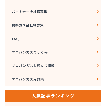
鹿児島熔材株式会社 本社
若松プロパン株式会社
パートナー会社様募集
種子島ガス 配送センター
種子島石油株式会社 プロパン部
提携ガス会社様募集
秋元ガス株式会社
上松正雄商店
FAQ
上村石油ガス株式会社 本社・LPガス営業所
斉之平商店
切手ガス設備
プロパンガスのしくみ
川畑商会
川畑日通プロパン
プロパンガスお役立ち情報
増田石油株式会社 鹿児島支店 ガス営業所
増田石油株式会社 大隅ガス営業所
プロパンガス用語集
増田石油株式会社 枕崎ガス営業所
村中重二商店
太田屋プロパンガス
人気記事ランキング
太陽ガス株式会社 伊集院営業所
太陽ガス株式会社 湯之元営業所