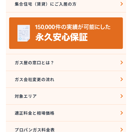
集合住宅（賃貸）にご入居の方
岩下プロパン
久木田プロパンガス
宮園プロパン有限会社
串良町LPG協業組合
原崎プロパンガス
江口産業有限会社
今村木材有限会社
鮫島石油瓦斯株式会社
三愛オブリガス九州株式会社 鹿児島支店・鹿児島
ガス屋の窓口とは？
営業所
寺地プロパン
ガス会社変更の流れ
鹿屋市プロパン販売協業組合
鹿児島県LPガス協会（一般社団法人）
対象エリア
鹿児島県エルピーガス保安情報センター協同組合
鹿児島酸素株式会社
鹿児島酸素株式会社 大隅営業所
適正料金と相場価格
鹿児島太陽ガス
鹿児島熔材株式会社 桜島営業所
プロパンガス料金表
鹿児島熔材株式会社 酸素工場