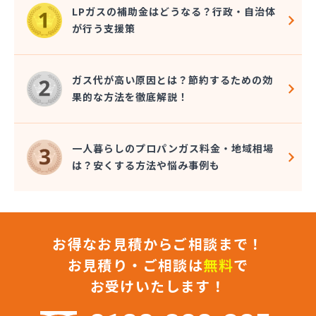
太陽ガス株式会社 松元営業所
LPガスの補助金はどうなる？行政・自治体
大盛産業株式会社
が行う支援策
第一オートガススタンド
谷山日通プロパン
中原和盛
ガス代が高い原因とは？節約するための効
中村石油店
果的な方法を徹底解説！
田中商店
徳丸商店
内村商店
一人暮らしのプロパンガス料金・地域相場
内尾商店
は？安くする方法や悩み事例も
南九州ガスターミナル株式会社
南国プロパンガス有限会社
南国殖産株式会社 ガス課
南国殖産株式会社 鹿屋支店 ガス課
お得なお見積からご相談まで！
南州ガス供給センター有限会社
南部ガスセンター
お見積り・ご相談は
無料
で
NXエネルギー九州株式会社 鹿児島営業所
お受けいたします！
日米礦油株式会社 鹿児島LPガスターミナル
日米礦油株式会社 鹿児島支店