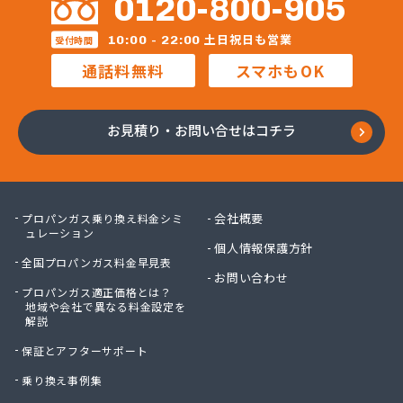
0120-800-905
日米礦油株式会社 西之表営業所
日米礦油株式会社大隅第一営業所
土日祝日も営業
10:00 - 22:00
受付時間
日本ガスエネルギー株式会社鹿屋営業所
通話料無料
スマホもOK
日本ガスエネルギー株式会社本社
樋脇ガス住設有限会社
樋脇商事有限会社
お見積り・お問い合せはコチラ
浜島ガス・自転車商会
福岡酸素株式会社南九州支社
北プロパン
末吉ガス株式会社
会社概要
プロパンガス乗り換え料金シミ
有限会社カワバタ商産
ュレーション
個人情報保護方針
有限会社きたもとガス
全国プロパンガス料金早見表
有限会社ジャパンガス
お問い合わせ
プロパンガス適正価格とは？
有限会社はたのガス
地域や会社で異なる料金設定を
有限会社みその商会
解説
有限会社みその商会
保証とアフターサポート
有限会社リンナイ商事
有限会社永田ガス住設
乗り換え事例集
有限会社古川石油店