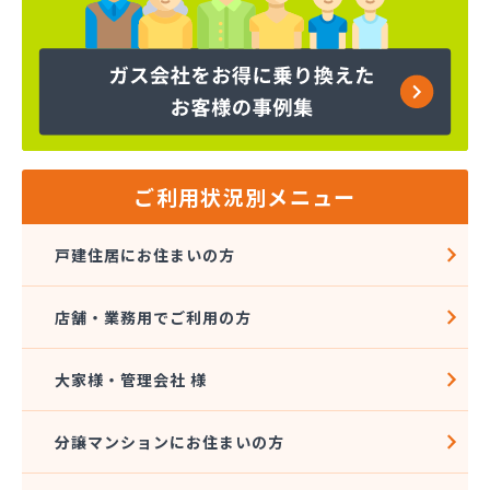
株式会社ツバメガスサービス 鹿児島枕崎事業所
株式会社ツバメガス鹿児島
株式会社ニチベイガス
株式会社はしコーポレーション プロパン充填所
株式会社ホームエネルギー南九州 鹿屋センター
株式会社レモンガスかごしま
株式会社レモンガスかごしま 鹿児島北支店
株式会社阿久根プロパン
ご利用状況別メニュー
株式会社旭ガス・旭リフォーム
株式会社旭ガス 充填所
戸建住居にお住まいの方
株式会社共栄
株式会社共栄 鹿屋営業所
店舗・業務用でご利用の方
株式会社共栄 宮之城支店
株式会社共栄 国分支店
株式会社共栄 出水営業所
大家様・管理会社 様
株式会社三愛ガスサービス
株式会社鹿児島協同ガス 配送センター
分譲マンションにお住まいの方
株式会社前野石油 鹿児島営業所
株式会社谷山ガス