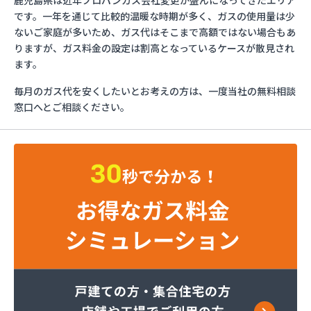
鹿児島県は近年プロパンガス会社変更が盛んになってきたエリア
カマタ株式会社 鹿児島支店
です。一年を通じて比較的温暖な時期が多く、ガスの使用量は少
サツマガス工業株式会社
ないご家庭が多いため、ガス代はそこまで高額ではない場合もあ
サツマガス工業株式会社 鹿児島営業所
りますが、ガス料金の設定は割高となっているケースが散見され
サツマ酸素工業株式会社 本社
ます。
ダイマルガス
毎月のガス代を安くしたいとお考えの方は、一度当社の無料相談
ホワイト設備ガス有限会社
窓口へとご相談ください。
マルヰガスイワタニ鹿児島株式会社
レモンガスかごしま鹿屋支店
阿久根エルピーガス販売協同組合
井上商工株式会社鹿児島LPガス供給センター
井上商工株式会社本社
永田金物店
益屋商店
株式会社Misumi ガス卸・ガス小売事業部
株式会社Misumi ミスミガス南鹿児島店
株式会社Misumi ミスミガス北鹿児島店
株式会社Misumi 鹿児島海上基地
株式会社Misumi ミスミガス鹿屋店
株式会社Misumi 種子島エネルギー営業所