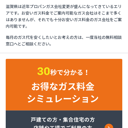
株式会社イマムラ
滋賀県は近年プロパンガス会社変更が盛んになってきているエリ
株式会社オクダ商店
アです。お安いガス料金でご案内可能なガス会社はそこまで多く
株式会社カクタニ
はありませんが、それでも十分お安いガス料金のガス会社をご案
株式会社ホームエネルギー近畿 奈良センター
内可能です。
株式会社ミツウロコ奈良店
毎月のガス代を安くしたいとお考えの方は、一度当社の無料相談
株式会社ヤスカワ
窓口へとご相談ください。
株式会社ヨネシマ奈良支店
株式会社下出商会
株式会社下出商会 LPG充填所
株式会社加藤商会
株式会社加藤商会 西奈良ガスサービスステーショ
ン
株式会社岩井商店
株式会社近藤総合設備
株式会社高橋商店大和高田SS
株式会社今西住設ガスセンター
株式会社今西住設ガスセンター 福住営業所
株式会社少名子
株式会社森脇商店