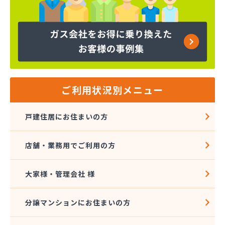
神殿商店
菅田米穀燃料店
大丸エナウィン株式会社 奈良営業所
大国石油株式会社
大和ガス住宅設備株式会社
大和石油ガス株式会社
谷村商店
池之内屋
ご利用状況別メニュー
中室商店
中村燃料株式会社
戸建住居にお住まいの方
中美燃料株式会社
中美燃料株式会社 LPガス充填工場
店舗・業務用でご利用の方
田中商店
田中商店
藤本商店
大家様・管理会社 様
南都住設株式会社
武村燃料店
分譲マンションにお住まいの方
平尾商店
北村産業株式会社