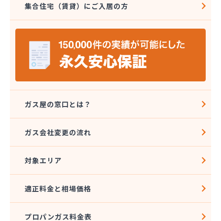
集合住宅（賃貸）にご入居の方
木下商店
木村商事
木村薬局
柳田燃料店
有限会社ハーティすぎもと
有限会社ホリウチ
有限会社関根商会
有限会社吉村商事
有限会社久保商事
ガス屋の窓口とは？
有限会社松阪商会
有限会社北村住設
ガス会社変更の流れ
対象エリア
適正料金と相場価格
プロパンガス料金表