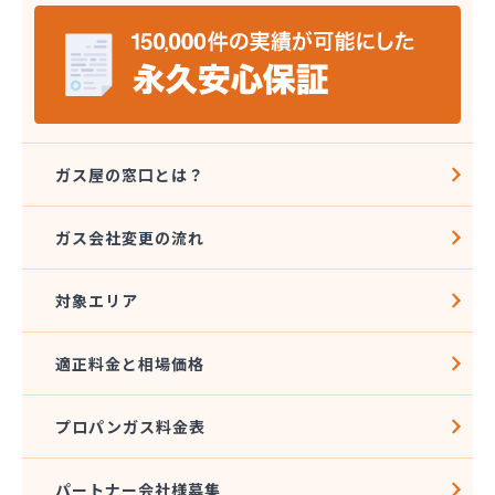
木村薬局
柳田燃料店
有限会社ハーティすぎもと
有限会社ホリウチ
有限会社関根商会
有限会社吉村商事
有限会社久保商事
ガス屋の窓口とは？
有限会社松阪商会
有限会社北村住設
ガス会社変更の流れ
対象エリア
適正料金と相場価格
プロパンガス料金表
パートナー会社様募集