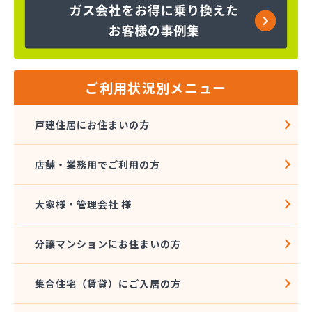
大国石油株式会社
大和ガス住宅設備株式会社
大和石油ガス株式会社
谷村商店
池之内屋
ご利用状況別メニュー
中室商店
中村燃料株式会社
戸建住居にお住まいの方
中美燃料株式会社
中美燃料株式会社 LPガス充填工場
店舗・業務用でご利用の方
田中商店
田中商店
藤本商店
大家様・管理会社 様
南都住設株式会社
武村燃料店
分譲マンションにお住まいの方
平尾商店
北村産業株式会社
集合住宅（賃貸）にご入居の方
木下商店
木村商事