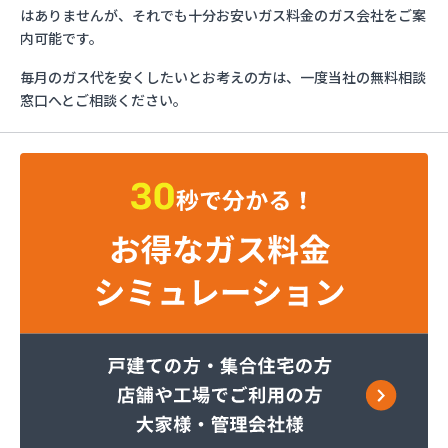
株式会社カクタニ
はありませんが、それでも十分お安いガス料金のガス会社をご案
株式会社ホームエネルギー近畿 奈良センター
内可能です。
株式会社ミツウロコ奈良店
毎月のガス代を安くしたいとお考えの方は、一度当社の無料相談
株式会社ヤスカワ
窓口へとご相談ください。
株式会社ヨネシマ奈良支店
株式会社下出商会
株式会社下出商会 LPG充填所
株式会社加藤商会
株式会社加藤商会 西奈良ガスサービスステーショ
ン
株式会社岩井商店
株式会社近藤総合設備
株式会社高橋商店大和高田SS
株式会社今西住設ガスセンター
株式会社今西住設ガスセンター 福住営業所
株式会社少名子
株式会社森脇商店
株式会社杉原商店 藤ノ木台営業所
株式会社杉原商店 本社