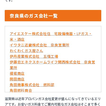
です。
奈良県のガス会社一覧
アイエスケー株式会社住 宅設備機器・LPガス・
米・酒店
イワタニ近畿株式会社 奈良営業所
わくわくガス屋さん
伊丹産業株式会社 五條工場
伊藤忠エネクスホームライフ関西株式会社 奈良営
業所
榎堀商店
岡田商店
角田商事株式会社 燃料部
角田燃料商会
株式会社イマムラ
滋賀県は近年プロパンガス会社変更が盛んになってきているエリ
株式会社オクダ商店
アです。お安いガス料金でご案内可能なガス会社はそこまで多く