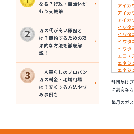
なる？行政・自治体が
アイカ
行う支援策
アイカ
アイカ
イワタ
ガス代が高い原因と
イワタ
は？節約するための効
イワタ
果的な方法を徹底解
イワタ
説！
エコ・
エネジ
エネジ
一人暮らしのプロパン
エネジ
ガス料金・地域相場
静岡県はプ
エネジ
は？安くする方法や悩
に割高なガ
エネジ
み事例も
エネジ
毎月のガス
エネジ
オーテ
オブリ
ガスウ