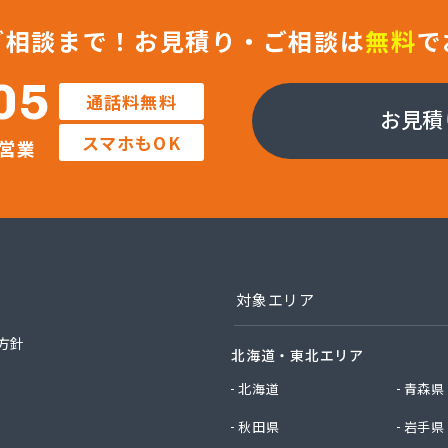
ミュニティ静岡株式会社 富士LPGセンター
ミュニティ浜松株式会社
ご相談まで！
お見積り・ご相談は
無料
で
ミュニティ浜松株式会社 袋井LPGセンター
テーション
05
通話料無料
ックサービス株式会社 湖東営業所
お見積
ックサービス株式会社 細江営業所
スマホもOK
営業
ックサービス株式会社 南遠営業所
ックサービス株式会社 浜松東営業所
ックサービス株式会社 浜松南営業所
ックサービス株式会社 浜北営業所
ックサービス株式会社 湖西営業所
ックサービス株式会社 御殿場営業所
ックサービス株式会社 静岡営業所
対象エリア
ックサービス株式会社 袋井営業所
ックサービス株式会社 島田営業所
方針
北海道・東北エリア
ックサービス株式会社 富士営業所
ヤシ住宅設備
北海道
青森県
ヤシ住宅設備 産女営業所
秋田県
岩手県
ポイント株式会社