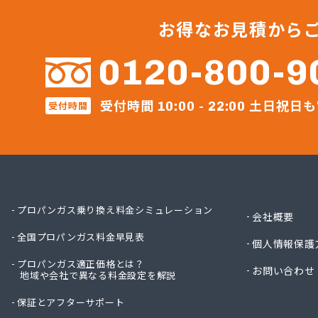
ガスコ
ガスコ
お得なお見積から
ガスコ
ガスス
0120-800-9
ガステ
ガステ
受付時間
土日祝日も
受付時間
ガステ
10:00 - 22:00
ガステ
ガステ
ガステ
ガステ
ガステ
ガステ
プロパンガス乗り換え料金シミュレーション
会社概要
ガステ
全国プロパンガス料金早見表
ガステ
個人情報保護
ガステ
プロパンガス適正価格とは？
お問い合わせ
地域や会社で異なる料金設定を解説
クレバ
クレバ
保証とアフターサポート
クロス