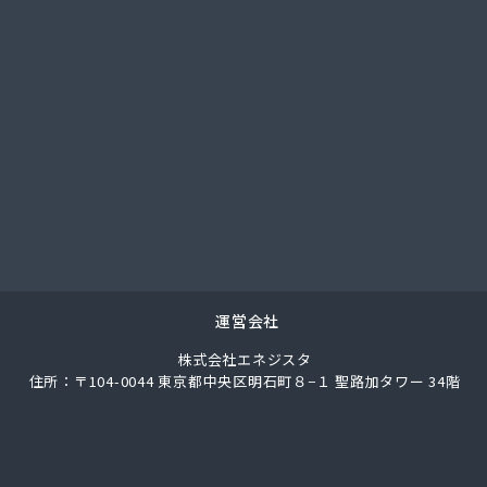
燃料
き米店
き商店
長橋商店
ショップセイ
ガス株式会社 御殿場支店
ガス株式会社 静岡支店
ガス株式会社 静岡支店
ガス株式会社 静岡中央支店
ガス株式会社 富士支店
パン影山商店
事有限会社
運営会社
料店
株式会社エネジスタ
ス株式会社 下田営業所
住所：〒104-0044 東京都中央区明石町８−１ 聖路加タワー 34階
エネクスホームライフ関東株式会社御殿場営業所
店プロパン部
宣
料店