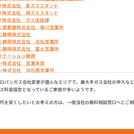
ワ株式会社 東ガススタンド
ワ株式会社 南ガススタンド
ワ株式会社 ガス住設課
ニ首都圏株式会社 菊川営業所
ニ静岡株式会社
ニ静岡株式会社 浜松営業所
ニ静岡株式会社 富士営業所
ステーション静岡
ン株式会社 営業本部
ン株式会社 浜松西営業所
ン株式会社 下田営業所
ロパンガス会社変更が盛んなエリアで、最大手ガス会社の参入な
ン株式会社 新居営業所
ス料金設定となっているご家庭が多いようです。
ン株式会社 静岡支店 直販事業所・特約店課
ン株式会社 藤枝営業所
代を安くしたいとお考えの方は、一度当社の無料相談窓口へとご
ン株式会社 富士営業所
ックガス株式会社
ック株式会社 アスモガスサポートセンター・ホームエナジー
ェーブ株式会社