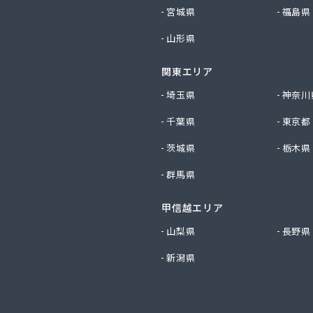
シード株式会社下田LPG販売所
宮城県
福島県
ーサービス株式会社
山形県
ン株式会社島崎町オートステーション
トエナジー株式会社
関東エリア
株式会社
ラルガス株式会社 静清営業所
埼玉県
神奈川
ラルガス株式会社 富士営業所
千葉県
東京都
燃料株式会社
燃料株式会社
茨城県
栃木県
燃料株式会社 オートガススタンド
群馬県
エルピージー協同組合
甲信越エリア
ームサービス株式会社
ームサービス株式会社 サポートセンター
山梨県
長野県
住設株式会社
新潟県
住設株式会社 西丘営業所
イ商店
住設株式会社
商店鷹岡