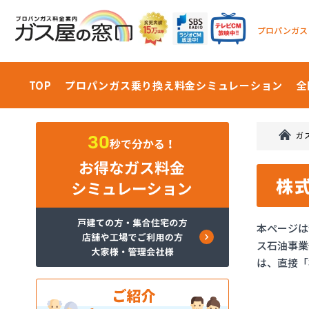
プロパンガス
TOP
プロパンガス乗り換え料金
シミュレーション
全
ガ
株
本ページは
ス石油事業
は、直接「