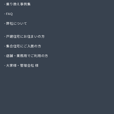
サガミ
乗り換え事例集
シティ
FAQ
シナネ
スマー
弊社について
スミヤ
セント
戸建住宅にお住まいの方
セント
タナカ
集合住宅にご入居の方
タナカ
店舗・業務用でご利用の方
タナカ
とらや
大家様・管理会社 様
フジ・
フジホ
フジホ
マルキ
マルキ
マルセ
マルチ
ミシク