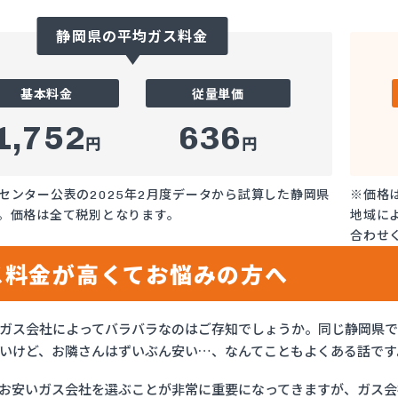
静岡県の平均ガス料金
基本料金
従量単価
1,752
636
円
円
センター公表の2025年2月度データから試算した静岡県
※価格
。価格は全て税別となります。
地域に
合わせ
ス料金が高くてお悩みの方へ
ガス会社によってバラバラなのはご存知でしょうか。同じ静岡県
いけど、お隣さんはずいぶん安い…、なんてこともよくある話です
お安いガス会社を選ぶことが非常に重要になってきますが、ガス会社