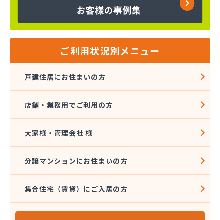
フジ・エルピージー協同組合
フジホームサービス株式会社
フジホームサービス株式会社 サポートセンター
マルキ住設株式会社
マルキ住設株式会社 西丘営業所
ご利用状況別メニュー
マルセイ商店
マルチ住設株式会社
戸建住居にお住まいの方
ミシク商店鷹岡
みやま燃料
店舗・業務用でご利用の方
もちづき米店
やまざき商店
ヨコヤ長橋商店
大家様・管理会社 様
ライフショップセイ
レモンガス株式会社 御殿場支店
分譲マンションにお住まいの方
レモンガス株式会社 静岡支店
レモンガス株式会社 静岡支店
集合住宅（賃貸）にご入居の方
レモンガス株式会社 静岡中央支店
レモンガス株式会社 富士支店
旭プロパン影山商店