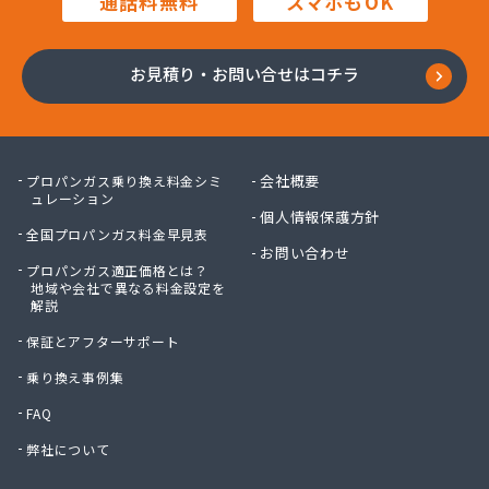
通話料無料
スマホもOK
株式会社フジヤガバナンス オートガススタンド
株式会社ふなつ
株式会社ホームエネルギー静岡
お見積り・お問い合せはコチラ
株式会社ホリコシ産業
株式会社マール
株式会社マルチュー
株式会社マルヰエナジー 下田営業所
会社概要
プロパンガス乗り換え料金シミ
株式会社ミシク
ュレーション
個人情報保護方針
株式会社ムラオカ
全国プロパンガス料金早見表
株式会社ムラオカ 菊川支店
お問い合わせ
プロパンガス適正価格とは？
株式会社安本住設
地域や会社で異なる料金設定を
株式会社井上燃料プロパンガス
解説
株式会社一商会
保証とアフターサポート
株式会社花川エネルギーセンター・花川保安センタ
ー
乗り換え事例集
株式会社花村安政葵商店
FAQ
株式会社花村安政葵商店 丸子営業所
弊社について
株式会社丸二商会 ガス販売部
株式会社丸二商店