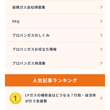
株式会社TOKAI 住宅部 静岡営業所
提携ガス会社様募集
株式会社TOKAI 静岡支店
株式会社TOKAI 浜松支店
FAQ
株式会社TOKAI 浜松支店 高台営業所
株式会社TOKAI 浜北支店
株式会社TOKAI 富士支店
プロパンガスのしくみ
株式会社TOKAI 富士東配送センター
株式会社TOKAI 本社
プロパンガスお役立ち情報
株式会社TOKAI 容器検査部
株式会社TOKAI 下田営業所
プロパンガス用語集
株式会社TOKAI 湖西営業所
株式会社TOKAI 御殿場支店
株式会社TOKAI 清水支店
人気記事ランキング
株式会社TOKA I富士宮支店
株式会社TOKA I富士支店
株式会社アサヒナコーポレーション
LPガスの補助金はどうなる？行政・自治体
株式会社アポロ
が行う支援策
株式会社アマヤ