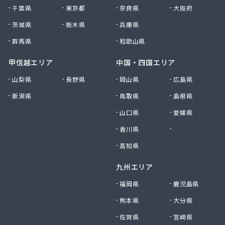
株式会社渡邊商事
千葉県
東京都
奈良県
大阪府
株式会社東静 プロパンガス保安センター
株式会社藤下商店
茨城県
栃木県
兵庫県
株式会社日比商店
群馬県
和歌山県
株式会社浜一商会
株式会社浜崎商店
甲信越エリア
中国・四国エリア
株式会社富士商事
山梨県
長野県
岡山県
広島県
株式会社富士熔材
新潟県
鳥取県
島根県
株式会社平成
株式会社由井商会
山口県
愛媛県
株式会社鈴与ガスあんしんネット
香川県
徳島県
株式会社鈴与ガスあんしんネット 三島富士営業
所・物流課
高知県
株式会社鈴与ガスあんしんネット 袋井事業所
九州エリア
株式会社鈴与ガスあんしんネット 島田営業所・営
業課
福岡県
鹿児島県
株式会社鈴与ガスあんしんネット 浜松事業所
熊本県
大分県
株式会社鋏家
佐賀県
宮崎県
関根商店