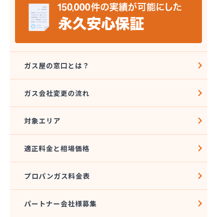
安竹商事有限会社
安本燃料店
伊東ガス株式会社 下田営業所
伊藤忠エネクスホームライフ関東株式会社御殿場営
業所
伊藤油店プロパン部
ガス屋の窓口とは？
井村博宣
稲葉燃料店
ガス会社変更の流れ
遠州中央農協LPG天竜センター
遠藤商店
対象エリア
横瀬産業株式会社
岡重株式会社 プロパンガス部
下田オートガススタンド
適正料金と相場価格
下田ガス株式会社本社
加藤米穀株式会社プロパン部
プロパンガス料金表
花村商店
株式会社TOKAI オフィスシステム部
株式会社TOKAI 工業用事業部
パートナー会社様募集
株式会社TOKAI 工業用事業部