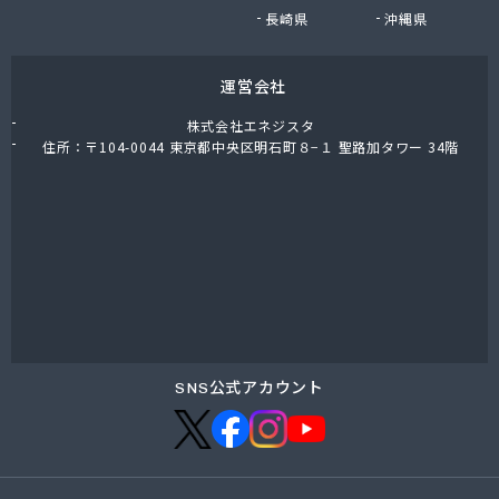
丸カ産業株式会社
長崎県
沖縄県
丸善商店
岩科燃料有限会社
運営会社
菊水商事株式会社
吉川商店
株式会社エネジスタ
吉澤商店
住所：〒104-0044 東京都中央区明石町８−１ 聖路加タワー 34階
協業組合御殿場小山ガスサービスセンター
協和プロパン
玉川燃料有限会社
現代総合設備株式会社
後藤燃料店
御殿場液化有限会社
高橋燃料店
高林石油店
佐藤燃料株式会社
SNS公式アカウント
佐野住設株式会社
細田輪店
桜井商店
三愛オブリガス東日本株式会社 東海支店