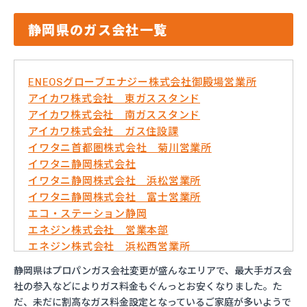
静岡県のガス会社一覧
ENEOSグローブエナジー株式会社御殿場営業所
アイカワ株式会社 東ガススタンド
アイカワ株式会社 南ガススタンド
アイカワ株式会社 ガス住設課
イワタニ首都圏株式会社 菊川営業所
イワタニ静岡株式会社
イワタニ静岡株式会社 浜松営業所
イワタニ静岡株式会社 富士営業所
エコ・ステーション静岡
エネジン株式会社 営業本部
エネジン株式会社 浜松西営業所
エネジン株式会社 下田営業所
静岡県はプロパンガス会社変更が盛んなエリアで、最大手ガス会
エネジン株式会社 新居営業所
社の参入などによりガス料金もぐんっとお安くなりました。た
エネジン株式会社 静岡支店 直販事業所・特約店
だ、未だに割高なガス料金設定となっているご家庭が多いようで