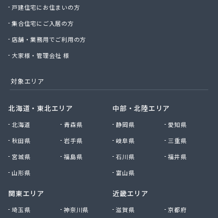
戸建住宅にお住まいの方
株式会社共栄瓦斯
株式会社高木商店
集合住宅にご入居の方
株式会社佐野プロパン
店舗・業務用でご利用の方
株式会社桜ヶ丘流通
株式会社桜ヶ丘流通
大家様・管理会社 様
株式会社山田油店プロパン部
株式会社酒井商店
対象エリア
株式会社新光
株式会社杉山石油 プロパン部
北海道・東北エリア
中部・北陸エリア
株式会社杉山石油 駅北給油所
北海道
青森県
静岡県
愛知県
株式会社川合商店
株式会社増商
秋田県
岩手県
岐阜県
三重県
株式会社大澤武商店
宮城県
福島県
石川県
福井県
株式会社池田屋商店LPガス・住設事業部
株式会社中屋
山形県
富山県
株式会社中川
関東エリア
近畿エリア
株式会社天野プロパン
株式会社田中石油店初倉給油所
埼玉県
神奈川県
滋賀県
京都府