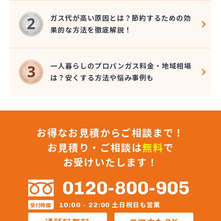
株式会社アマヤ 袋井事務所
株式会社およべ
ガス代が高い原因とは？節約するための効
株式会社カジマヤ
果的な方法を徹底解説！
株式会社ガスコムサプライ
株式会社サイサン 静岡営業所
株式会社サイサン 島田営業所
一人暮らしのプロパンガス料金・地域相場
株式会社サイサン 浜松営業所
は？安くする方法や悩み事例も
株式会社サイサン 富士営業所
株式会社シンワ
株式会社スズキ
株式会社スズキビジネス石油事業部 プロパンガス
お得なお見積からご相談まで！
株式会社ダイイチ
株式会社ツチヤコーポレーション ガス空調部
お見積り・ご相談は
無料
で
株式会社ツチヤコーポレーション 本社
お受けいたします！
株式会社トーシンホームガス
株式会社ハクト
0120-800-905
株式会社ひかり設備
株式会社フクヨコーポレーション 石油部
土日祝日も営業
10:00 - 22:00
受付時間
株式会社フクヨコーポレーション 石油部 藤枝SS