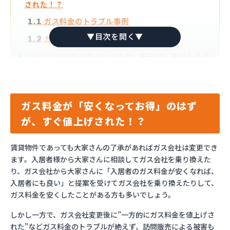
された！？
ガス料金のトラブル事例
1.1
ガス料金トラブルの回避策
1.2
「いつでも解約できる」はずが、解約時に費用を請求
2
された？
解約・撤去のトラブル事例
2.1
解約・撤去トラブルの回避策
2.2
ガス料金が「安くなってお得」のはず
が、すぐ値上げされた！？
「給湯器・工事費が無料」その分ガス料金が高い！？
3
設備貸与のトラブル事例
3.1
賃貸物件であっても大家さんの了承があればガス会社は変更でき
設備貸与でのトラブル回避策
3.2
ます。入居者様から大家さんに相談してガス会社を乗り換えた
り、ガス会社から大家さんに「入居者のガス料金が安くなれば、
トラブルなくプロパンガスを利用するために
4
入居者にも良い」と提案を受けてガス会社を乗り換えたりして、
ガス料金を安くしたことがある方も多いでしょう。
しかし一方で、ガス会社変更後に”一方的にガス料金を値上げさ
れた”などガス料金のトラブルが絶えず、訪問販売による被害も