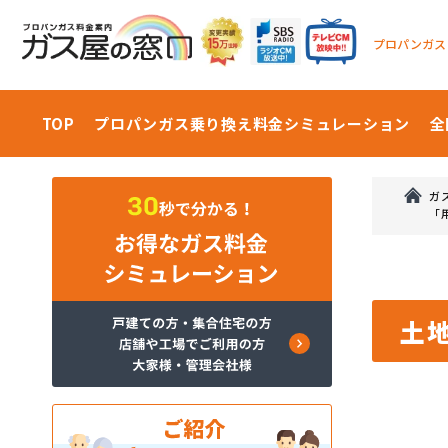
プロパンガス
TOP
プロパンガス乗り換え料金
シミュレーション
全
ガ
「
土