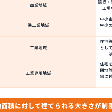
銀行・
商業地域
工場
中小
準工業地域
中小
住宅
工業地域
とし
住宅
団地
工業専用地域
場に
地面積に対して建てられる大きさが制