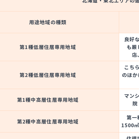
北海道・東北エリアの
用途地域の種類
良好
第1種低層住居専用地域
も厳
店
こち
第2種低層住居専用地域
のほか
マン
第1種中高層住居専用地域
院
第一
第2種中高層住居専用地域
150
住環