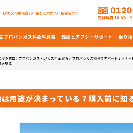
0120
・LPガスの地域最安料金をご案内＜料金保証付＞
受付時間
10:00 -
国プロパンガス
料金早見表
保証とアフターサポート
乗り換
ス屋の窓口 | プロパンガス・LPガス料金案内
プロパンガス物件のアパートオーナー
>
用途地域」
地は用途が決まっている？購入前に知