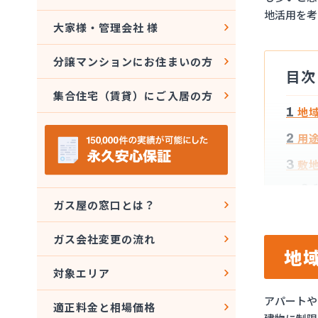
地活用を考
大家様・管理会社 様
分譲マンションにお住まいの方
目次
集合住宅（賃貸）にご入居の方
1
地域
2
用
3
敷地
3.
ガス屋の窓口とは？
3.
4
用途
ガス会社変更の流れ
地
対象エリア
アパートや
適正料金と相場価格