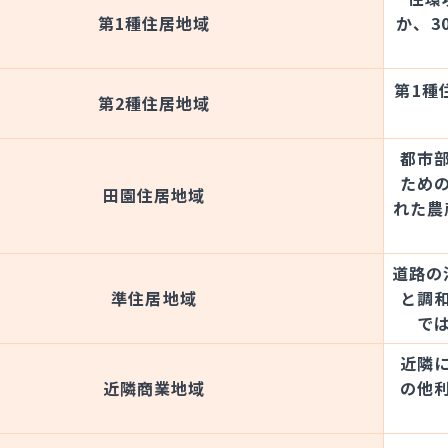
第1種住居地域
か、3
第1種
第2種住居地域
都市
ため
田園住居地域
れた農
道路の
準住居地域
と調
で
近隣
近隣商業地域
の他