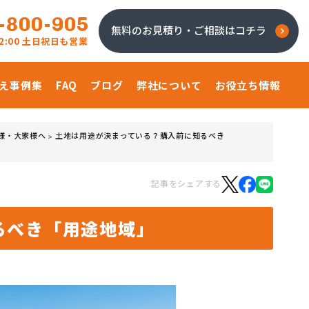
-800-905
無料のお見積り・ご相談はコチラ
 22:00 土日祝日も営業
え事例集
FAQ
ブログ
弊社について
お役立ち情報
様・大家様へ
土地は用途が決まっている？購入前に知るべき
>
記事をシェアする
るべき「用途地域」