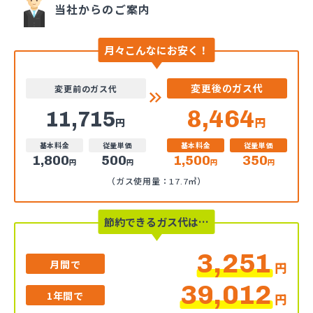
当社からのご案内
月々こんなにお安く！
変更後のガス代
変更前のガス代
8,464
11,715
円
円
基本料金
従量単価
基本料金
従量単価
1,800
500
1,500
350
円
円
円
円
（ガス使用量：17.7㎥）
節約できるガス代は…
3,251
月間で
円
39,012
1年間で
円