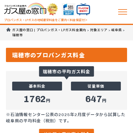
プロパンガス・LPガスの地域最安料金をご案内＜料金保証付＞
ガス屋の窓口 | プロパンガス・LPガス料金案内
対象エリア
岐阜県
>
>
>
瑞穂市
瑞穂市のプロパンガス料金
瑞穂市の平均ガス料金
基本料金
従量単価
1762
647
円
円
※石油情報センター公表の2025年2月度データから試算した
岐阜県の平均料金（税別）です。