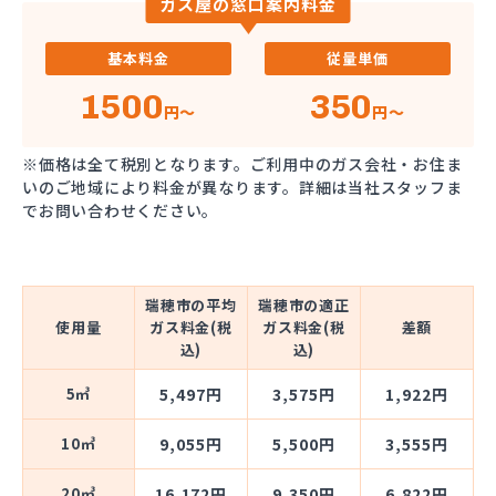
ガス屋の窓口案内料金
基本料金
従量単価
1500
350
円～
円～
※価格は全て税別となります。ご利用中のガス会社・お住ま
いのご地域により料金が異なります。詳細は当社スタッフま
でお問い合わせください。
瑞穂市の平均
瑞穂市の適正
使用量
ガス料金(税
ガス料金(税
差額
込)
込)
5㎥
5,497円
3,575円
1,922円
10㎥
9,055円
5,500円
3,555円
20㎥
16,172円
9,350円
6,822円