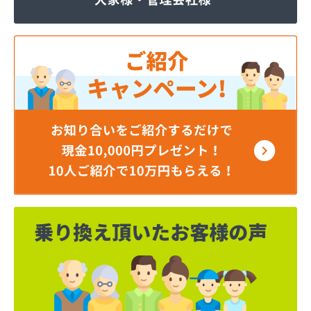
ニイミ産業 北勢営業所
ニシウラ
はせがわ燃設
ハットリ設備
はなや
はりまや商店
フジエイ
ホンダ開発
マエカワ
マサイ燃料
まつべや建材
マルエイ 伊勢・志摩営業所
マルエイ 桑名営業所
マルエイ 四日市支店
マルエイ 津支店
まるに
ミヤマ燃設商会
モリ京
やお喜商店