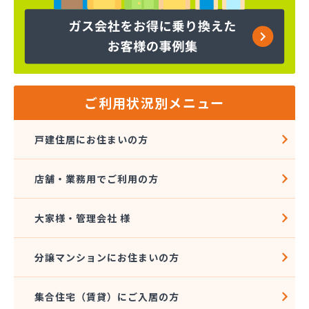
やまこう商店
ヤマサン
ヤママス
やまやす長谷川商店
ユニオン商事
ワコー
ご利用状況別メニュー
ワセ田ガス四日市営業所
伊賀南部農協 資材課
戸建住居にお住まいの方
伊賀北部農協 燃料センター
伊勢橋本瓦斯
店舗・業務用でご利用の方
伊勢米穀企業組合
伊勢米穀企業組合 宇治営業所
伊勢米穀企業組合 宮川営業所
大家様・管理会社 様
伊勢米穀企業組合 厚生営業所
伊勢米穀企業組合 四郷営業所
分譲マンションにお住まいの方
伊勢米穀企業組合 小俣営業所
伊勢米穀企業組合 早修営業所
集合住宅（賃貸）にご入居の方
伊勢米穀企業組合 大湊営業所