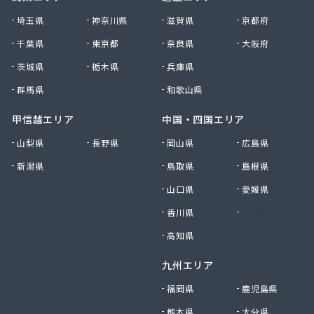
上野ガス 岩倉サービス店
埼玉県
神奈川県
滋賀県
京都府
上野ガス 亀山支店
千葉県
東京都
奈良県
大阪府
上野ガス 古山サービス店
上野ガス 佐那具サービス店
茨城県
栃木県
兵庫県
上野ガス 才良サービス店
群馬県
和歌山県
上野ガス 山福サービス店
上野ガス 上阿波サービス店
甲信越エリア
中国・四国エリア
上野ガス 上津サービス店
山梨県
長野県
岡山県
広島県
上野ガス 新居サービス店
上野ガス 西島サービス店
新潟県
鳥取県
島根県
上野ガス 大山田サービス店
山口県
愛媛県
上野ガス 柘植サービス店
香川県
徳島県
上野ガス 島ケ原サービス店
上野ガス 霧生サービス店
高知県
上野ガス 名張営業所
上野ガス 友生サービス店
九州エリア
上野ガス 槇山サービス店
福岡県
鹿児島県
神戸屋
熊本県
大分県
神内商店