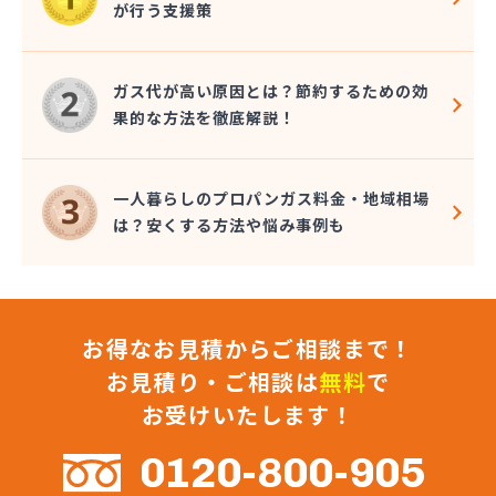
が行う支援策
古川ヴェスタ商会
江戸屋
荒木石油
ガス代が高い原因とは？節約するための効
黒潮 エネルギー事業部
果的な方法を徹底解説！
腰山商店
今村ゴム工業所
細川商事
一人暮らしのプロパンガス料金・地域相場
坂下商店
は？安くする方法や悩み事例も
坂口プロパン商店
坂口石油
坂口石油
三国プロパン
三重コープ産業 久居営業所
お得なお見積からご相談まで！
三重コープ産業 多度営業所
お見積り・ご相談は
無料
で
三重プロパン
お受けいたします！
三重ライフエナジー
三重液化ガス
0120-800-905
三重石商事
三重石商事 伊勢営業所