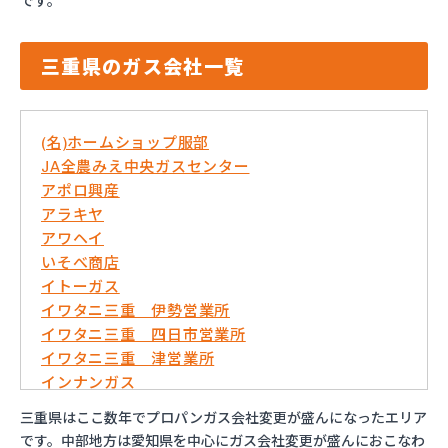
です。
三重県のガス会社一覧
(名)ホームショップ服部
JA全農みえ中央ガスセンター
アポロ興産
アラキヤ
アワヘイ
いそべ商店
イトーガス
イワタニ三重 伊勢営業所
イワタニ三重 四日市営業所
イワタニ三重 津営業所
インナンガス
エコネット伊勢センター
三重県はここ数年でプロパンガス会社変更が盛んになったエリア
オオニシエネルギー
です。中部地方は愛知県を中心にガス会社変更が盛んにおこなわ