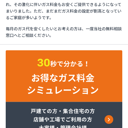
オクノ
れ、その激化に伴いガス料金もお安くご提供できるようになって
ガステックサービス四日市営業所
まいりました。ただ、まだまだガス料金の設定が割高となってい
カニエJAPAN三重支店
るご家庭が多いようです。
カミノ商店
毎月のガス代を安くしたいとお考えの方は、一度当社の無料相談
カワセガス
窓口へとご相談ください。
ぎふやプロパン
クイックストア
コマツヤ
サイサン
すきや
スズカン
ダイセン
ダイヤ米穀
タナベ商会
トキワガス販売
ナカノ
ナカムラ
ナルカワ
ニイミ産業 四日市支店