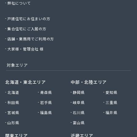
糸谷商店
弊社について
柴田商会
若林商店
戸建住宅にお住まいの方
酒徳商店
集合住宅にご入居の方
出口商店
店舗・業務用でご利用の方
助田商店
小崎米穀食品店
大家様・管理会社 様
小寺商店
小林商店
対象エリア
小林商店
昭和産業
北海道・東北エリア
中部・北陸エリア
松崎商店
松本プロパン管工
北海道
青森県
静岡県
愛知県
松野燃料店
秋田県
岩手県
岐阜県
三重県
上野ガス
上野ガス 阿保サービス店
宮城県
福島県
石川県
福井県
上野ガス 愛田サービス店
山形県
富山県
上野ガス 下友田サービス店
上野ガス 丸柱サービス店
関東エリア
近畿エリア