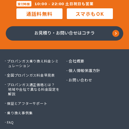
土日祝日も営業
10:00 - 22:00
受付時間
三重石商事 桑名営業所
通話料無料
スマホもOK
三重石商事 鈴鹿営業所
三重村屋
三重中央農業協同組合
お見積り・お問い合せはコチラ
三重中央農業協同組合 美杉支店
三重品川産業
三太屋商店
山岡住宅設備機器
会社概要
プロパンガス乗り換え料金シミ
山宗
ュレーション
山大プロパン
個人情報保護方針
全国プロパンガス料金早見表
山中プロパン店
お問い合わせ
山中燃料店
プロパンガス適正価格とは？
地域や会社で異なる料金設定を
山半商店
解説
山本商店
保証とアフターサポート
山野商店
市川プロパン
乗り換え事例集
志摩ガス協業組合
FAQ
糸見石油店