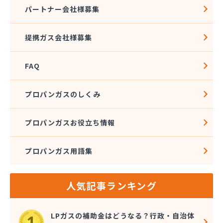
関西プロパン瓦斯 志摩営業所
パートナー会社様募集
関西プロパン瓦斯 名張営業所
関西プロパン瓦斯 尾鷲営業所
提携ガス会社様募集
丸一商店
岩谷産業エネルギー 三重支店
岩田水車
FAQ
岩田油店
紀北ガス
プロパンガスのしくみ
亀山瓦斯
菊屋
プロパンガスお役立ち情報
菊屋ガス
吉岡燃料店
吉村プロパン
プロパンガス用語集
宮崎商店
宮崎燃料住設
京屋商店
人気記事ランキング
協栄興業 三重支店
桑名ホームガス
LPガスの補助金はどうなる？行政・自治体
県商会