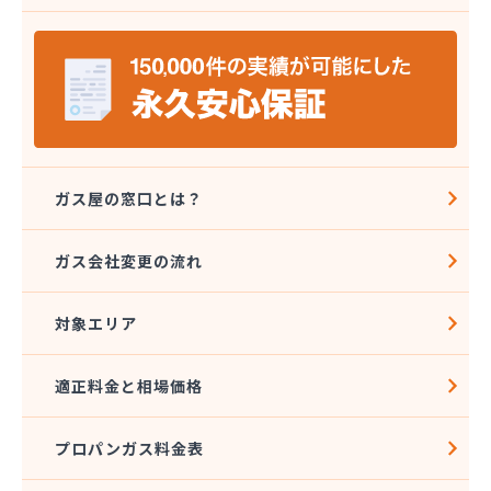
伊勢米穀企業組合 二見営業所
伊勢米穀企業組合 明倫営業所
伊勢米穀企業組合 鳥羽営業所
伊丹産業 希望ケ丘営業所
伊藤精米所
伊藤忠治商店
伊藤燃設
伊木燃料
ガス屋の窓口とは？
井筒屋商店
奥田商店
ガス会社変更の流れ
岡田商店
加藤商店
対象エリア
加藤商店
加藤燃設
加納商店
適正料金と相場価格
角谷燃料店
栢森
プロパンガス料金表
関西プロパン瓦斯