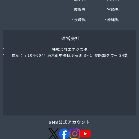
神矢商店
佐賀県
宮崎県
水野ガス
長崎県
沖縄県
杉原プロパン
杉甚商店
杉島屋
運営会社
杉本商店
株式会社エネジスタ
菅谷米穀
住所：〒104-0044 東京都中央区明石町８−１ 聖路加タワー 34階
世古プロパン
瀬戸商店
政吉屋商店
清水プロパン
西井石油店
西岡商店
西村酸素販売
西田石油店
石井燃商
SNS公式アカウント
石井燃商 桑名営業所
石井燃商 鈴鹿営業所