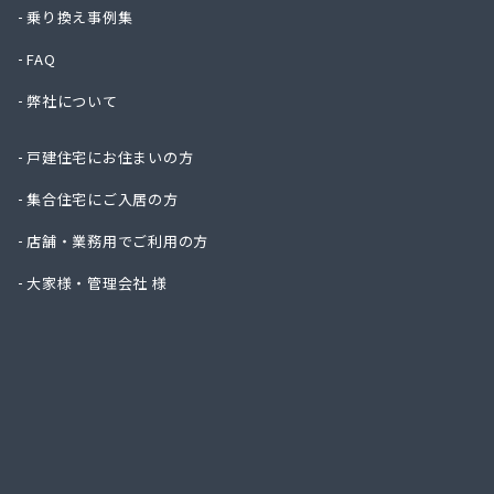
ホンダ
乗り換え事例集
マエカ
FAQ
マサイ
まつべ
弊社について
マルエ
マルエ
戸建住宅にお住まいの方
マルエ
マルエ
集合住宅にご入居の方
まるに
店舗・業務用でご利用の方
ミヤマ
モリ京
大家様・管理会社 様
やお喜
やまこ
ヤマサ
ヤママ
やまや
ユニオ
ワコー
ワセ田