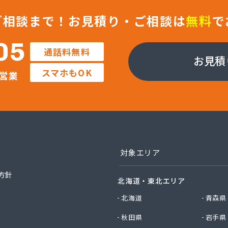
ヤ
ン
ご相談まで！
お見積り・ご相談は
無料
で
ン
05
通話料無料
ン
お見積
米穀
スマホもOK
営業
商会
ガス販売
ラ
ワ
産業 四日市支店
産業 北勢営業所
対象エリア
ラ
わ燃設
方針
北海道・東北エリア
リ設備
北海道
青森県
や商店
秋田県
岩手県
イ