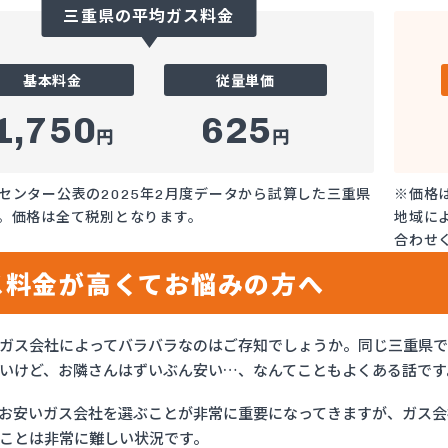
三重県の平均ガス料金
基本料金
従量単価
1,750
625
円
円
センター公表の2025年2月度データから試算した三重県
※価格
。価格は全て税別となります。
地域に
合わせ
ス料金が高くてお悩みの方へ
ガス会社によってバラバラなのはご存知でしょうか。同じ三重県
いけど、お隣さんはずいぶん安い…、なんてこともよくある話です
お安いガス会社を選ぶことが非常に重要になってきますが、ガス会社
ことは非常に難しい状況です。