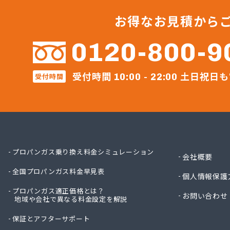
コマツ
サイサ
お得なお見積から
すきや
スズカ
0120-800-9
ダイセ
ダイヤ
受付時間
土日祝日も
タナベ
受付時間
10:00 - 22:00
トキワ
ナカノ
ナカム
ナルカ
ニイミ
ニイミ
プロパンガス乗り換え料金シミュレーション
会社概要
ニシウ
全国プロパンガス料金早見表
はせが
個人情報保護
ハット
プロパンガス適正価格とは？
お問い合わせ
はなや
地域や会社で異なる料金設定を解説
はりま
保証とアフターサポート
フジエ