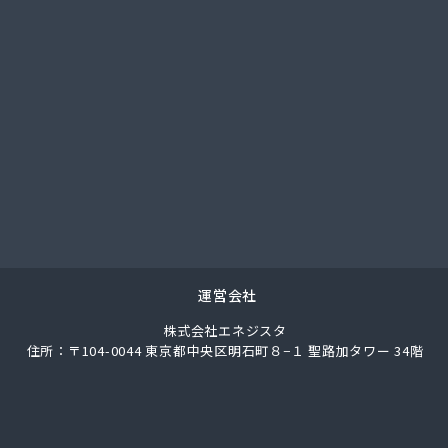
部農協 資材課
部農協 燃料センター
本瓦斯
穀企業組合
穀企業組合 宇治営業所
穀企業組合 宮川営業所
穀企業組合 厚生営業所
穀企業組合 四郷営業所
穀企業組合 小俣営業所
穀企業組合 早修営業所
穀企業組合 大湊営業所
穀企業組合 二見営業所
運営会社
穀企業組合 明倫営業所
株式会社エネジスタ
穀企業組合 鳥羽営業所
住所：〒104-0044 東京都中央区明石町８−１ 聖路加タワー 34階
業 希望ケ丘営業所
米所
治商店
設