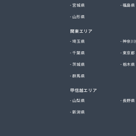
開発
宮城県
福島県
ワ
山形県
燃料
や建材
関東エリア
イ 伊勢・志摩営業所
イ 桑名営業所
埼玉県
神奈川
イ 四日市支店
千葉県
東京都
イ 津支店
茨城県
栃木県
燃設商会
群馬県
商店
う商店
甲信越エリア
ン
山梨県
長野県
ス
新潟県
す長谷川商店
ン商事
ガス四日市営業所