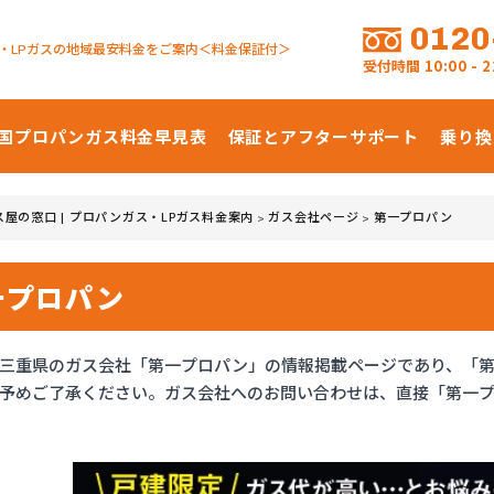
0120
・LPガスの地域最安料金をご案内＜料金保証付＞
受付時間
10:00 -
国プロパンガス
料金早見表
保証とアフターサポート
乗り換
ス屋の窓口 | プロパンガス・LPガス料金案内
ガス会社ページ
第一プロパン
>
>
一プロパン
三重県のガス会社「第一プロパン」の情報掲載ページであり、「
予めご了承ください。ガス会社へのお問い合わせは、直接「第一