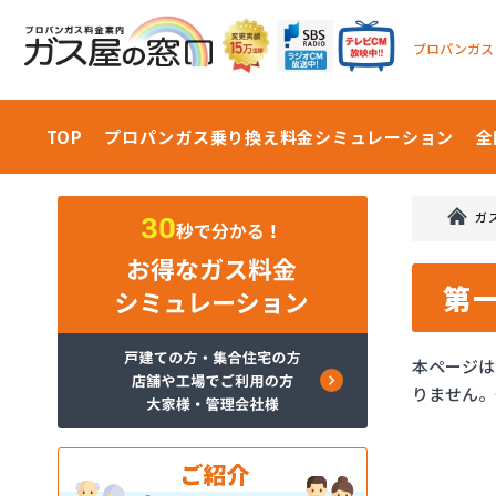
プロパンガス
TOP
プロパンガス乗り換え料金
シミュレーション
全
ガ
第
本ページは
りません。