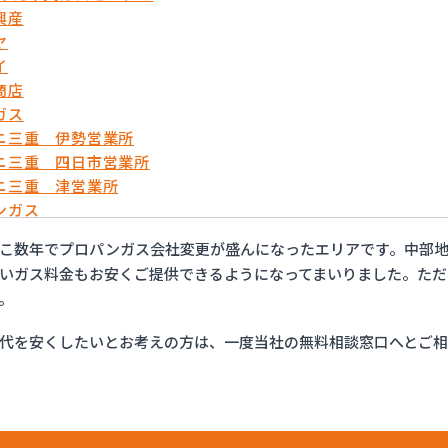
興産
ヤ
イ
商店
ガス
ニ三重 伊勢営業所
ニ三重 四日市営業所
ニ三重 津営業所
ンガス
ット伊勢センター
こ数年でプロパンガス会社変更が盛んになったエリアです。中部
シエネルギー
いガス料金もお安くご提供できるようになってまいりました。ただ
。
ックサービス四日市営業所
APAN三重支店
代を安くしたいとお考えの方は、一度当社の無料相談窓口へとご
商店
ガス
プロパン
クストア