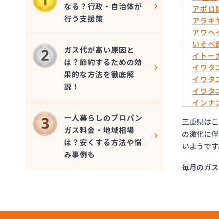
なる？行政・自治体が
アポロ
行う支援策
アラキ
アワヘ
いそべ
ガス代が高い原因と
イトー
は？節約するための効
イワタ
果的な方法を徹底解
イワタ
説！
イワタ
インナ
エコネ
一人暮らしのプロパン
三重県はこ
オオニ
ガス料金・地域相場
の激化に伴
オクノ
は？安くする方法や悩
いようです
ガステ
み事例も
カニエJ
毎月のガス
カミノ
カワセ
ぎふや
クイッ