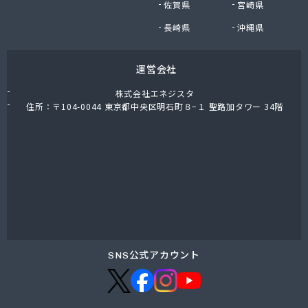
神矢商店
佐賀県
宮崎県
水野ガス
長崎県
沖縄県
杉原プロパン
杉甚商店
杉島屋
運営会社
杉本商店
株式会社エネジスタ
菅谷米穀
住所：〒104-0044 東京都中央区明石町８−１ 聖路加タワー 34階
世古プロパン
瀬戸商店
政吉屋商店
清水プロパン
西井石油店
西岡商店
西村酸素販売
西田石油店
石井燃商
SNS公式アカウント
石井燃商 桑名営業所
石井燃商 鈴鹿営業所
石崎石油店