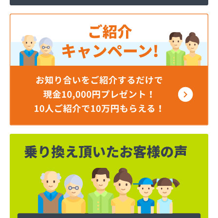
ニシウラ
はせがわ燃設
ハットリ設備
はなや
はりまや商店
フジエイ
ホンダ開発
マエカワ
マサイ燃料
まつべや建材
マルエイ 伊勢・志摩営業所
マルエイ 桑名営業所
マルエイ 四日市支店
マルエイ 津支店
まるに
ミヤマ燃設商会
モリ京
やお喜商店