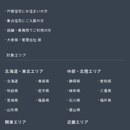
柴田商会
若林商店
戸建住宅にお住まいの方
酒徳商店
集合住宅にご入居の方
出口商店
店舗・業務用でご利用の方
助田商店
小崎米穀食品店
大家様・管理会社 様
小寺商店
小林商店
対象エリア
小林商店
昭和産業
北海道・東北エリア
中部・北陸エリア
松崎商店
松本プロパン管工
北海道
青森県
静岡県
愛知県
松野燃料店
秋田県
岩手県
岐阜県
三重県
上野ガス
上野ガス 阿保サービス店
宮城県
福島県
石川県
福井県
上野ガス 愛田サービス店
山形県
富山県
上野ガス 下友田サービス店
上野ガス 丸柱サービス店
関東エリア
近畿エリア
上野ガス 岩倉サービス店