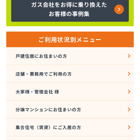
やまこう商店
ヤマサン
ヤママス
やまやす長谷川商店
ユニオン商事
ワコー
ご利用状況別メニュー
ワセ田ガス四日市営業所
伊賀南部農協 資材課
戸建住居にお住まいの方
伊賀北部農協 燃料センター
伊勢橋本瓦斯
店舗・業務用でご利用の方
伊勢米穀企業組合
伊勢米穀企業組合 宇治営業所
伊勢米穀企業組合 宮川営業所
大家様・管理会社 様
伊勢米穀企業組合 厚生営業所
伊勢米穀企業組合 四郷営業所
分譲マンションにお住まいの方
伊勢米穀企業組合 小俣営業所
伊勢米穀企業組合 早修営業所
集合住宅（賃貸）にご入居の方
伊勢米穀企業組合 大湊営業所
伊勢米穀企業組合 二見営業所