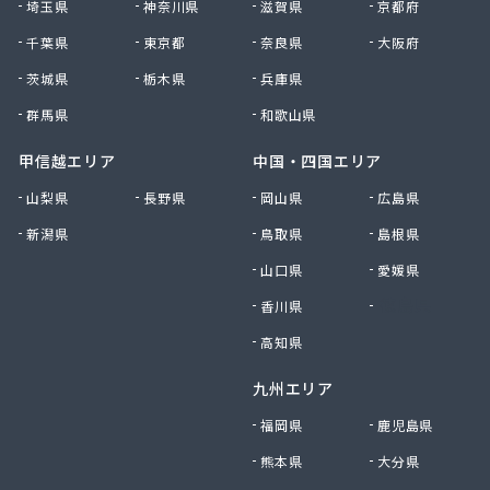
埼玉県
神奈川県
滋賀県
京都府
上野ガス 亀山支店
千葉県
東京都
奈良県
大阪府
上野ガス 古山サービス店
上野ガス 佐那具サービス店
茨城県
栃木県
兵庫県
上野ガス 才良サービス店
群馬県
和歌山県
上野ガス 山福サービス店
上野ガス 上阿波サービス店
甲信越エリア
中国・四国エリア
上野ガス 上津サービス店
山梨県
長野県
岡山県
広島県
上野ガス 新居サービス店
上野ガス 西島サービス店
新潟県
鳥取県
島根県
上野ガス 大山田サービス店
山口県
愛媛県
上野ガス 柘植サービス店
香川県
徳島県
上野ガス 島ケ原サービス店
上野ガス 霧生サービス店
高知県
上野ガス 名張営業所
上野ガス 友生サービス店
九州エリア
上野ガス 槇山サービス店
福岡県
鹿児島県
神戸屋
熊本県
大分県
神内商店