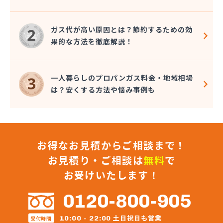
江戸屋
荒木石油
ガス代が高い原因とは？節約するための効
黒潮 エネルギー事業部
果的な方法を徹底解説！
腰山商店
今村ゴム工業所
細川商事
一人暮らしのプロパンガス料金・地域相場
坂下商店
は？安くする方法や悩み事例も
坂口プロパン商店
坂口石油
坂口石油
三国プロパン
三重コープ産業 久居営業所
お得なお見積からご相談まで！
三重コープ産業 多度営業所
お見積り・ご相談は
無料
で
三重プロパン
お受けいたします！
三重ライフエナジー
三重液化ガス
0120-800-905
三重石商事
三重石商事 伊勢営業所
土日祝日も営業
10:00 - 22:00
受付時間