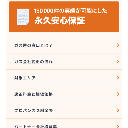
伊勢米穀企業組合 明倫営業所
伊勢米穀企業組合 鳥羽営業所
伊丹産業 希望ケ丘営業所
伊藤精米所
伊藤忠治商店
伊藤燃設
伊木燃料
ガス屋の窓口とは？
井筒屋商店
奥田商店
ガス会社変更の流れ
岡田商店
加藤商店
対象エリア
加藤商店
加藤燃設
加納商店
適正料金と相場価格
角谷燃料店
栢森
プロパンガス料金表
関西プロパン瓦斯
関西プロパン瓦斯 志摩営業所
パートナー会社様募集