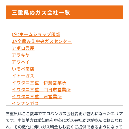
三重県のガス会社一覧
(名)ホームショップ服部
JA全農みえ中央ガスセンター
アポロ興産
アラキヤ
アワヘイ
いそべ商店
イトーガス
イワタニ三重 伊勢営業所
イワタニ三重 四日市営業所
イワタニ三重 津営業所
インナンガス
エコネット伊勢センター
三重県はここ数年でプロパンガス会社変更が盛んになったエリア
オオニシエネルギー
です。中部地方は愛知県を中心にガス会社変更が盛んにおこなわ
オクノ
れ、その激化に伴いガス料金もお安くご提供できるようになって