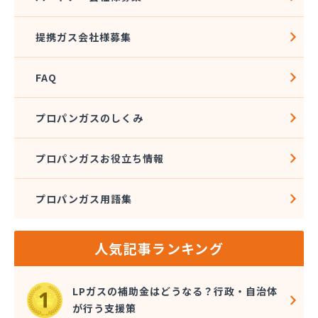
関西プロパン瓦斯 名張営業所
関西プロパン瓦斯 尾鷲営業所
提携ガス会社様募集
丸一商店
岩谷産業エネルギー 三重支店
岩田水車
FAQ
岩田油店
紀北ガス
プロパンガスのしくみ
亀山瓦斯
菊屋
プロパンガスお役立ち情報
菊屋ガス
吉岡燃料店
吉村プロパン
プロパンガス用語集
宮崎商店
宮崎燃料住設
京屋商店
人気記事ランキング
協栄興業 三重支店
桑名ホームガス
LPガスの補助金はどうなる？行政・自治体
県商会
が行う支援策
古川ヴェスタ商会