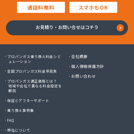
三重石商事 桑名営業所
通話料無料
スマホもOK
三重石商事 鈴鹿営業所
三重村屋
三重中央農業協同組合
お見積り・お問い合せはコチラ
三重中央農業協同組合 美杉支店
三重品川産業
三太屋商店
山岡住宅設備機器
会社概要
プロパンガス乗り換え料金シミ
山宗
ュレーション
山大プロパン
個人情報保護方針
全国プロパンガス料金早見表
山中プロパン店
お問い合わせ
山中燃料店
プロパンガス適正価格とは？
地域や会社で異なる料金設定を
山半商店
解説
山本商店
保証とアフターサポート
山野商店
市川プロパン
乗り換え事例集
志摩ガス協業組合
FAQ
糸見石油店
糸谷商店
弊社について