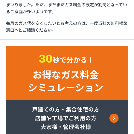
ガステックサービス四日市営業所
まいりました。ただ、まだまだガス料金の設定が割高となってい
カニエJAPAN三重支店
るご家庭が多いようです。
カミノ商店
毎月のガス代を安くしたいとお考えの方は、一度当社の無料相談
カワセガス
窓口へとご相談ください。
ぎふやプロパン
クイックストア
コマツヤ
サイサン
すきや
スズカン
ダイセン
ダイヤ米穀
タナベ商会
トキワガス販売
ナカノ
ナカムラ
ナルカワ
ニイミ産業 四日市支店
ニイミ産業 北勢営業所