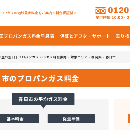
0120
・LPガスの地域最安料金をご案内＜料金保証付＞
受付時間
10:00 -
国プロパンガス
料金早見表
保証とアフターサポート
乗り換
ス屋の窓口 | プロパンガス・LPガス料金案内
対象エリア
福岡県
春日市
>
>
>
日市のプロパンガス料金
春日市の平均ガス料金
基本料金
従量単価