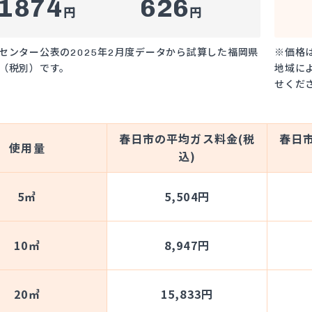
1874
626
円
円
センター公表の2025年2月度データから試算した福岡県
※価格
（税別）です。
地域に
せくだ
春日市の平均ガス料金(税
春日
使用量
込)
5㎥
5,504円
10㎥
8,947円
20㎥
15,833円