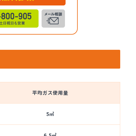
平均ガス使用量
5㎥
6.5㎥