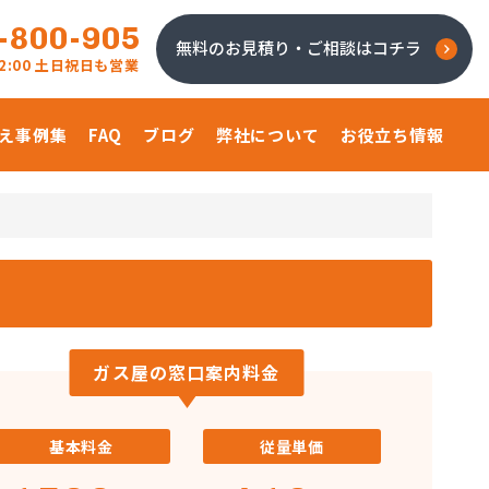
-800-905
無料のお見積り・ご相談はコチラ
 22:00 土日祝日も営業
え事例集
FAQ
ブログ
弊社について
お役立ち情報
ガス屋の窓口案内料金
基本料金
従量単価