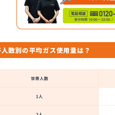
帯人数別の平均ガス使用量は？
世帯人数
1人
2人