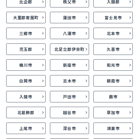
比企郡
秩父市
入間郡
大里郡寄居町
蓮田市
富士見市
三郷市
八潮市
北本市
児玉郡
北足立郡伊奈町
久喜市
桶川市
新座市
和光市
白岡市
志木市
朝霞市
入間市
戸田市
蕨市
北葛飾郡
越谷市
草加市
上尾市
深谷市
鴻巣市