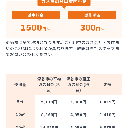
ガス屋の窓口案内料金
基本料金
従量単価
1500
300
円～
円～
※価格は全て税別となります。ご利用中のガス会社・お住ま
いのご地域により料金が異なります。詳細は当社スタッフま
でお問い合わせください。
深谷市の平均
深谷市の適正
使用量
ガス料金(税
ガス料金(税
差額
込)
込)
5㎥
5,139円
3,300円
1,839円
10㎥
8,368円
4,950円
3,418円
20㎥
14,825円
8,250円
6,575円