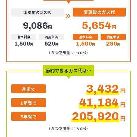
変更後のガス代
変更前のガス代
5,654
9,086
円
円
基本料金
従量単価
基本料金
従量単価
1,500
520
1,500
280
円
円
円
円
（ガス使用量：13.0㎥）
節約できるガス代は…
3,432
月間で
円
41,184
1年間で
円
205,920
5年間で
円
（ガス使用量：13.0㎥）