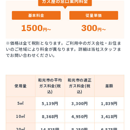
ガス屋の窓口案内料金
基本料金
従量単価
1500
300
円～
円～
※価格は全て税別となります。ご利用中のガス会社・お住ま
いのご地域により料金が異なります。詳細は当社スタッフま
でお問い合わせください。
和光市の平均
和光市の適正
使用量
ガス料金(税
ガス料金(税
差額
込)
込)
5㎥
5,139円
3,300円
1,839円
10㎥
8,368円
4,950円
3,418円
20㎥
14,825円
8,250円
6,575円