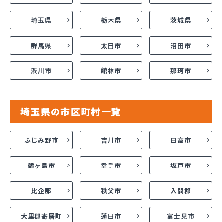
埼玉県
栃木県
茨城県
群馬県
太田市
沼田市
渋川市
館林市
那珂市
埼玉県の市区町村一覧
ふじみ野市
吉川市
日高市
鶴ヶ島市
幸手市
坂戸市
比企郡
秩父市
入間郡
大里郡寄居町
蓮田市
富士見市