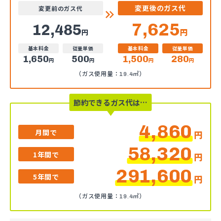
変更後のガス代
変更前のガス代
7,625
12,485
円
円
基本料金
従量単価
基本料金
従量単価
1,650
500
1,500
280
円
円
円
円
（ガス使用量：19.4㎥）
節約できるガス代は…
4,860
月間で
円
58,320
1年間で
円
291,600
5年間で
円
（ガス使用量：19.4㎥）