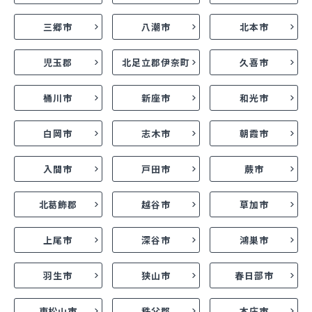
三郷市
八潮市
北本市
児玉郡
北足立郡伊奈町
久喜市
桶川市
新座市
和光市
白岡市
志木市
朝霞市
入間市
戸田市
蕨市
北葛飾郡
越谷市
草加市
上尾市
深谷市
鴻巣市
羽生市
狭山市
春日部市
東松山市
秩父郡
本庄市