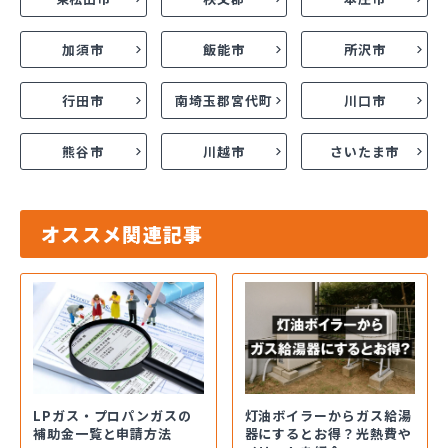
加須市
飯能市
所沢市
行田市
南埼玉郡宮代町
川口市
熊谷市
川越市
さいたま市
オススメ関連記事
LPガス・プロパンガスの
灯油ボイラーからガス給湯
補助金一覧と申請方法
器にするとお得？光熱費や