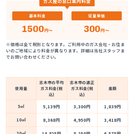
ガス屋の窓口案内料金
基本料金
従量単価
1500
300
円～
円～
※価格は全て税別となります。ご利用中のガス会社・お住ま
いのご地域により料金が異なります。詳細は当社スタッフま
でお問い合わせください。
志木市の平均
志木市の適正
使用量
ガス料金(税
ガス料金(税
差額
込)
込)
5㎥
5,139円
3,300円
1,839円
10㎥
8,368円
4,950円
3,418円
20㎥
14,825円
8,250円
6,575円