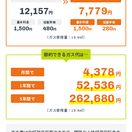
7,779
12,157
円
円
基本料金
従量単価
基本料金
従量単価
1,500
480
1,500
280
円
円
円
円
（ガス使用量：19.9㎥）
節約できるガス代は…
4,378
月間で
円
52,536
1年間で
円
262,680
5年間で
円
（ガス使用量：19.9㎥）