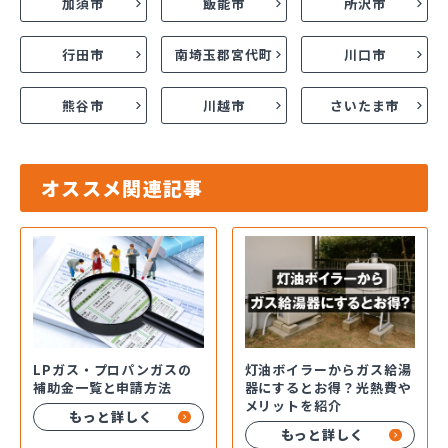
加須市
飯能市
所沢市
行田市
南埼玉郡宮代町
川口市
熊谷市
川越市
さいたま市
オススメ関連記事
LPガス・プロパンガスの
灯油ボイラーからガス給湯
補助金一覧と申請方法
器にするとお得？光熱費や
メリットを紹介
もっと詳しく
もっと詳しく