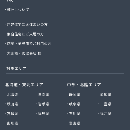
子安商店
弊社について
柴田商店
車屋商店
戸建住宅にお住まいの方
昭洋商事株式会社
松浦石油店燃料部
集合住宅にご入居の方
松屋株式会社多治見営業所
店舗・業務用でご利用の方
松原商店
新日本ガス株式会社
大家様・管理会社 様
新日本ガス株式会社 本社・岐阜支店
新日本ガス株式会社 海津支店
対象エリア
新日本ガス株式会社 各務原支店
新日本ガス株式会社 中濃支店
北海道・東北エリア
中部・北陸エリア
新日本ガス株式会社 東濃支店
北海道
青森県
静岡県
愛知県
新日本ガス株式会社 本巣支店
森屋石油
秋田県
岩手県
岐阜県
三重県
水谷商店
宮城県
福島県
石川県
福井県
杉浦プロパン瓦斯
西田和三
山形県
富山県
石黒商事株式会社