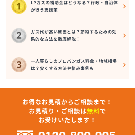
LPガスの補助金はどうなる？行政・自治体
株式会社鈴木石油店
が行う支援策
関プロパン
関液化石油ガス協組
丸イプロパン
ガス代が高い原因とは？節約するための効
丸佐LPガス
果的な方法を徹底解説！
岐阜県JAビジネスサポート株式会社 岐阜営業所・
LPガス販売センター・LPガス保安センター
岐阜県JAビジネスサポート株式会社 JAガスプラ
一人暮らしのプロパンガス料金・地域相場
ザとうと
は？安くする方法や悩み事例も
岐阜県JAビジネスサポート株式会社 西濃営業所
吉安商事株式会社
久松プロパンガス店
久松商店
お得なお見積からご相談まで！
兼松プロパン瓦斯株式会社
犬飼産業株式会社 可児営業所
お見積り・ご相談は
無料
で
犬飼産業株式会社 瑞浪営業所
お受けいたします！
戸崎プロパン
合資会社カリヤ