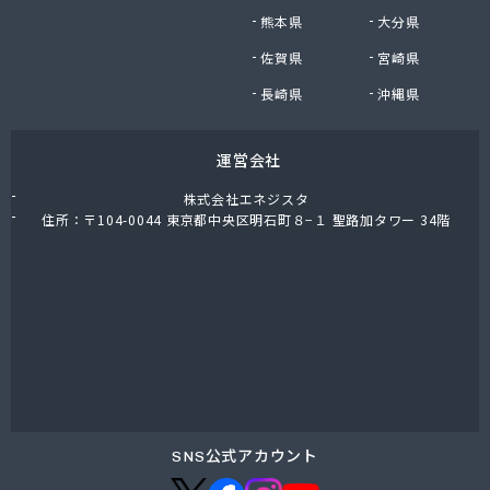
大陽日酸エネルギー中部株式会社 岐阜支店
熊本県
大分県
大陽日酸エネルギー中部株式会社 東濃支店
佐賀県
宮崎県
棚橋プロパン
炭広商店
長崎県
沖縄県
中山燃料店
中島米穀株式会社 大洞支店
運営会社
中島米穀株式会社 本社
中嶋屋井上商店
株式会社エネジスタ
中濃ガス
住所：〒104-0044 東京都中央区明石町８−１ 聖路加タワー 34階
中濃ガス株式会社
中部ガス事業協組
中部ガス設備株式会社
中部プロパンガス商会
中部プロパン株式会社
中部プロパン株式会社 営業部・供給管理センター
中部プロパン株式会社 滝呂台営業所
長谷川プロパンガス商事
渡辺燃料店
SNS公式アカウント
土岐ガス株式会社