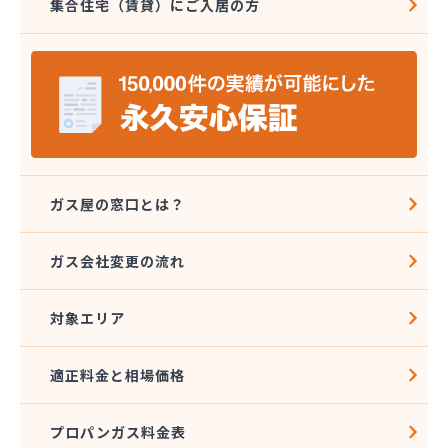
集合住宅（賃貸）にご入居の方
株式会社吉田プロパン
株式会社五月商店
株式会社広江石油店
株式会社高橋商会
株式会社笹屋鈴木商店
株式会社山卯
株式会社山卯関営業所
株式会社山本石油本社
株式会社寺町商店
ガス屋の窓口とは？
株式会社昭石ホームガス東海
株式会社松野屋商店 駅前店
ガス会社変更の流れ
株式会社松野屋商店 小田店
株式会社深尾商店 プロパン部
対象エリア
株式会社杉江商店
株式会社青谷商店本店
株式会社川甚
適正料金と相場価格
株式会社川甚
株式会社村瀬産業
プロパンガス料金表
株式会社村瀬産業