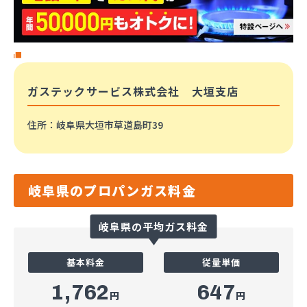
ガステックサービス株式会社 大垣支店
住所
：岐阜県大垣市草道島町39
岐阜県のプロパンガス料金
岐阜県の平均ガス料金
基本料金
従量単価
1,762
647
円
円