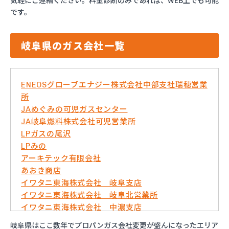
気軽にご連絡ください。料金診断のみであれば、WEB上でも可能
です。
岐阜県のガス会社一覧
ENEOSグローブエナジー株式会社中部支社瑞穂営業
所
JAめぐみの可児ガスセンター
JA岐阜燃料株式会社可児営業所
LPガスの尾沢
LPみの
アーキテック有限会社
あおき商店
イワタニ東海株式会社 岐阜支店
イワタニ東海株式会社 岐阜北営業所
イワタニ東海株式会社 中濃支店
うぬまホームガス
岐阜県はここ数年でプロパンガス会社変更が盛んになったエリア