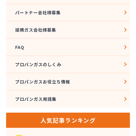
株式会社村瀬産業 長良支店
株式会社大雅
パートナー会社様募集
株式会社大丸
株式会社大橋プロパン
提携ガス会社様募集
株式会社谷川商店
株式会社中部サービス
FAQ
株式会社長野米穀 三田洞支店
株式会社長野米穀 福光支店
株式会社長野米穀 本社
プロパンガスのしくみ
株式会社長野米穀 本店
株式会社東亜
プロパンガスお役立ち情報
株式会社東液供給センター各務原基地
株式会社東海LPGセンター
プロパンガス用語集
株式会社白木屋商店
株式会社飯沼石油店
株式会社尾西商店
人気記事ランキング
株式会社米菊
株式会社米定
株式会社堀江兄弟商店