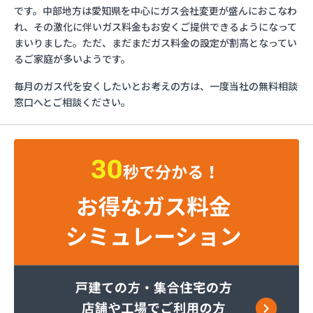
ガステックサービス株式会社 瑞浪営業所
です。中部地方は愛知県を中心にガス会社変更が盛んにおこなわ
ガステックサービス株式会社 大垣支店
れ、その激化に伴いガス料金もお安くご提供できるようになって
カニエJAPAN株式会社 大垣出張所
まいりました。ただ、まだまだガス料金の設定が割高となってい
カネ友燃料有限会社
るご家庭が多いようです。
ニイミ産業株式会社 土岐支店
毎月のガス代を安くしたいとお考えの方は、一度当社の無料相談
ハマセン株式会社本社
窓口へとご相談ください。
ひつじや商店
フジイ商店
マスヤプロパン店
マルナカストアー有限会社
ミツウロコ 岐阜営業所
ミツウロコ 岐阜店
ミライフ西日本株式会社 岐阜店
ミライフ西日本株式会社 多治見店
ヤマカネ石原商店
ヤマモトエナジー販売株式会社 多治見営業所
ワセ田実業株式会社ガス充填所
安田商事株式会社
安藤石油株式会社