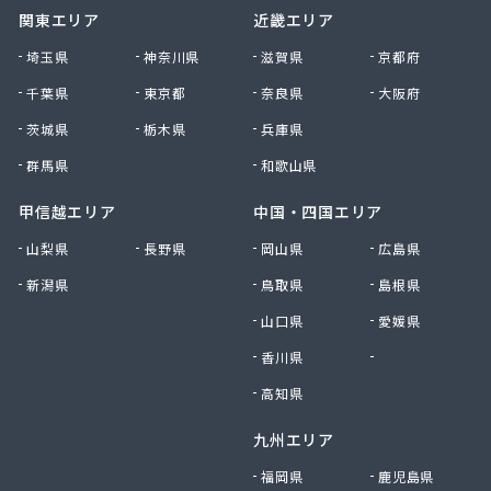
関東エリア
近畿エリア
石黒商事株式会社 多治見・可児営業所
千賀石油株式会社
埼玉県
神奈川県
滋賀県
京都府
川合商店アトリック
千葉県
東京都
奈良県
大阪府
川地商店
茨城県
栃木県
兵庫県
泉北ガス株式会社
足立商店
群馬県
和歌山県
村井商店
村山プロパン
甲信越エリア
中国・四国エリア
多治見液化瓦斯株式会社
山梨県
長野県
岡山県
広島県
大一石油株式会社本社
新潟県
鳥取県
島根県
大屋商店有限会社
大垣ガス株式会社
山口県
愛媛県
大垣ガス株式会社 可児営業所
香川県
徳島県
大垣ガス株式会社 岐阜営業所
大垣食糧株式会社
高知県
大川商店
九州エリア
大竹石油店
大陽日酸エネルギー株式会社 岐阜支店本巣出張所
福岡県
鹿児島県