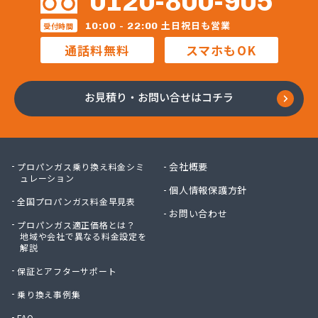
0120-800-905
合資会社増井商店
合資会社万九商店
土日祝日も営業
10:00 - 22:00
受付時間
合名会社大友商店
通話料無料
スマホもOK
今尾ガス株式会社
佐橋燃料
三和燃料
お見積り・お問い合せはコチラ
三和燃料 市原営業所
山卯ガス充填基地
山口プロパンガス商会
山三商店
会社概要
プロパンガス乗り換え料金シミ
山十商事株式会社
ュレーション
個人情報保護方針
山勝ガス株式会社
全国プロパンガス料金早見表
山川商店
お問い合わせ
プロパンガス適正価格とは？
山田ガス店
地域や会社で異なる料金設定を
山田プロパン
解説
山田プロパン
保証とアフターサポート
山田省三商店
山本プロパンガス
乗り換え事例集
山利プロパン販売所
FAQ