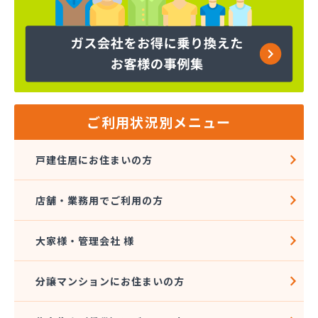
株式会社マルエイ 岐阜LPガススタンド
株式会社マルエイ 岐阜支店
株式会社マルエイ 岐阜直売支店
株式会社マルエイ 長良営業所
株式会社マルエイ 大垣支店
株式会社マルエイ 南濃支店
株式会社マルタイ商店
ご利用状況別メニュー
株式会社マルタイ商店
株式会社ミズタニ
戸建住居にお住まいの方
株式会社ミツウロコ 東濃営業所
株式会社ミツウロコ 美濃加茂店
店舗・業務用でご利用の方
株式会社ヤマサン
株式会社ヤマセ坂井商店
株式会社伊藤商会本社
大家様・管理会社 様
株式会社井澤商店
株式会社遠洲屋
分譲マンションにお住まいの方
株式会社各務原食糧
株式会社岩井屋