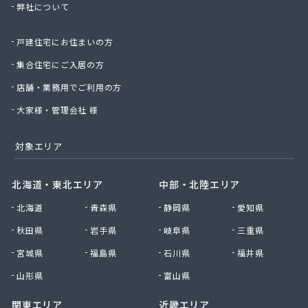
弊社について
柴田商店
車屋商店
戸建住宅にお住まいの方
昭洋商事株式会社
松浦石油店燃料部
集合住宅にご入居の方
松屋株式会社多治見営業所
店舗・業務用でご利用の方
松原商店
新日本ガス株式会社
大家様・管理会社 様
新日本ガス株式会社 本社・岐阜支店
新日本ガス株式会社 海津支店
対象エリア
新日本ガス株式会社 各務原支店
新日本ガス株式会社 中濃支店
北海道・東北エリア
中部・北陸エリア
新日本ガス株式会社 東濃支店
北海道
青森県
静岡県
愛知県
新日本ガス株式会社 本巣支店
森屋石油
秋田県
岩手県
岐阜県
三重県
水谷商店
宮城県
福島県
石川県
福井県
杉浦プロパン瓦斯
西田和三
山形県
富山県
石黒商事株式会社
関東エリア
近畿エリア
石黒商事株式会社 多治見・可児営業所