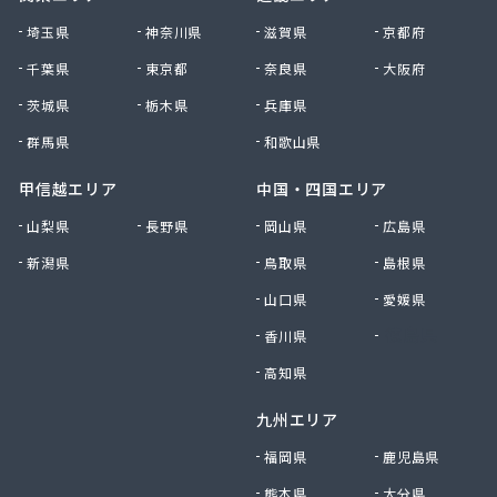
千賀石油株式会社
埼玉県
神奈川県
滋賀県
京都府
川合商店アトリック
千葉県
東京都
奈良県
大阪府
川地商店
茨城県
栃木県
兵庫県
泉北ガス株式会社
足立商店
群馬県
和歌山県
村井商店
村山プロパン
甲信越エリア
中国・四国エリア
多治見液化瓦斯株式会社
山梨県
長野県
岡山県
広島県
大一石油株式会社本社
新潟県
鳥取県
島根県
大屋商店有限会社
大垣ガス株式会社
山口県
愛媛県
大垣ガス株式会社 可児営業所
香川県
徳島県
大垣ガス株式会社 岐阜営業所
大垣食糧株式会社
高知県
大川商店
九州エリア
大竹石油店
大陽日酸エネルギー株式会社 岐阜支店本巣出張所
福岡県
鹿児島県
大陽日酸エネルギー中部株式会社 岐阜支店
熊本県
大分県