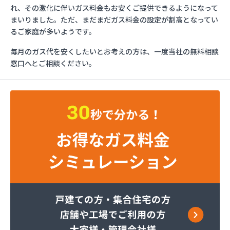
ガステックサービス株式会社 大垣支店
れ、その激化に伴いガス料金もお安くご提供できるようになって
カニエJAPAN株式会社 大垣出張所
まいりました。ただ、まだまだガス料金の設定が割高となってい
カネ友燃料有限会社
るご家庭が多いようです。
ニイミ産業株式会社 土岐支店
毎月のガス代を安くしたいとお考えの方は、一度当社の無料相談
ハマセン株式会社本社
窓口へとご相談ください。
ひつじや商店
フジイ商店
マスヤプロパン店
マルナカストアー有限会社
ミツウロコ 岐阜営業所
ミツウロコ 岐阜店
ミライフ西日本株式会社 岐阜店
ミライフ西日本株式会社 多治見店
ヤマカネ石原商店
ヤマモトエナジー販売株式会社 多治見営業所
ワセ田実業株式会社ガス充填所
安田商事株式会社
安藤石油株式会社
伊藤忠エネクスホームライフ中部株式会社直売専用