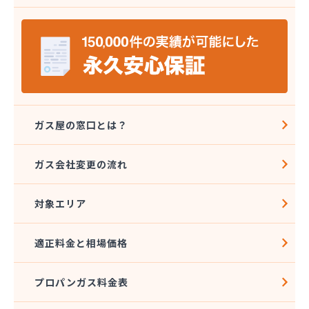
株式会社五月商店
株式会社広江石油店
株式会社高橋商会
株式会社笹屋鈴木商店
株式会社山卯
株式会社山卯関営業所
株式会社山本石油本社
株式会社寺町商店
ガス屋の窓口とは？
株式会社昭石ホームガス東海
株式会社松野屋商店 駅前店
ガス会社変更の流れ
株式会社松野屋商店 小田店
株式会社深尾商店 プロパン部
対象エリア
株式会社杉江商店
株式会社青谷商店本店
株式会社川甚
適正料金と相場価格
株式会社川甚
株式会社村瀬産業
プロパンガス料金表
株式会社村瀬産業
株式会社村瀬産業 長良支店