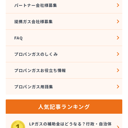
株式会社大雅
パートナー会社様募集
株式会社大丸
株式会社大橋プロパン
提携ガス会社様募集
株式会社谷川商店
株式会社中部サービス
FAQ
株式会社長野米穀 三田洞支店
株式会社長野米穀 福光支店
株式会社長野米穀 本社
プロパンガスのしくみ
株式会社長野米穀 本店
株式会社東亜
プロパンガスお役立ち情報
株式会社東液供給センター各務原基地
株式会社東海LPGセンター
プロパンガス用語集
株式会社白木屋商店
株式会社飯沼石油店
株式会社尾西商店
人気記事ランキング
株式会社米菊
株式会社米定
株式会社堀江兄弟商店
LPガスの補助金はどうなる？行政・自治体
株式会社鈴木石油店