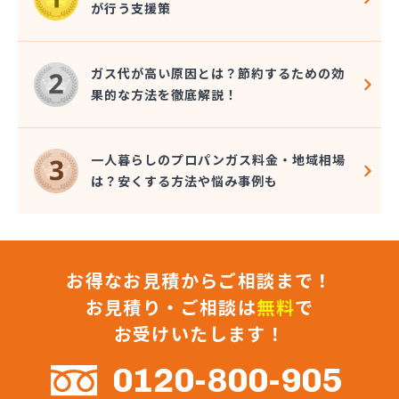
が行う支援策
関プロパン
関液化石油ガス協組
丸イプロパン
ガス代が高い原因とは？節約するための効
丸佐LPガス
果的な方法を徹底解説！
岐阜県JAビジネスサポート株式会社 岐阜営業所・
LPガス販売センター・LPガス保安センター
岐阜県JAビジネスサポート株式会社 JAガスプラ
一人暮らしのプロパンガス料金・地域相場
ザとうと
は？安くする方法や悩み事例も
岐阜県JAビジネスサポート株式会社 西濃営業所
吉安商事株式会社
久松プロパンガス店
久松商店
お得なお見積からご相談まで！
兼松プロパン瓦斯株式会社
犬飼産業株式会社 可児営業所
お見積り・ご相談は
無料
で
犬飼産業株式会社 瑞浪営業所
お受けいたします！
戸崎プロパン
合資会社カリヤ
0120-800-905
合資会社増井商店