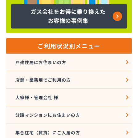
株式会社マルエイ 岐阜支店
株式会社マルエイ 岐阜直売支店
株式会社マルエイ 長良営業所
株式会社マルエイ 大垣支店
株式会社マルエイ 南濃支店
株式会社マルタイ商店
ご利用状況別メニュー
株式会社マルタイ商店
株式会社ミズタニ
戸建住居にお住まいの方
株式会社ミツウロコ 東濃営業所
株式会社ミツウロコ 美濃加茂店
店舗・業務用でご利用の方
株式会社ヤマサン
株式会社ヤマセ坂井商店
株式会社伊藤商会本社
大家様・管理会社 様
株式会社井澤商店
株式会社遠洲屋
分譲マンションにお住まいの方
株式会社各務原食糧
株式会社岩井屋
集合住宅（賃貸）にご入居の方
株式会社吉田プロパン