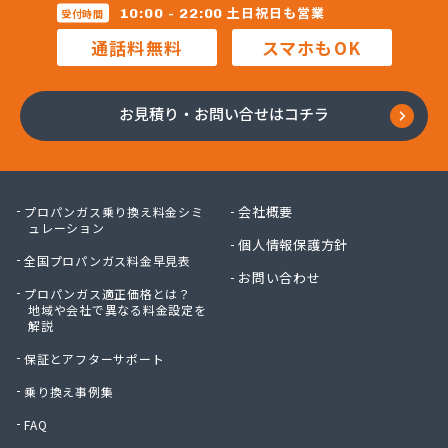
合資会社万九商店
土日祝日も営業
10:00 - 22:00
受付時間
合名会社大友商店
通話料無料
スマホもOK
今尾ガス株式会社
佐橋燃料
三和燃料
お見積り・お問い合せはコチラ
三和燃料 市原営業所
山卯ガス充填基地
山口プロパンガス商会
山三商店
会社概要
プロパンガス乗り換え料金シミ
山十商事株式会社
ュレーション
個人情報保護方針
山勝ガス株式会社
全国プロパンガス料金早見表
山川商店
お問い合わせ
プロパンガス適正価格とは？
山田ガス店
地域や会社で異なる料金設定を
山田プロパン
解説
山田プロパン
保証とアフターサポート
山田省三商店
山本プロパンガス
乗り換え事例集
山利プロパン販売所
FAQ
子安商店