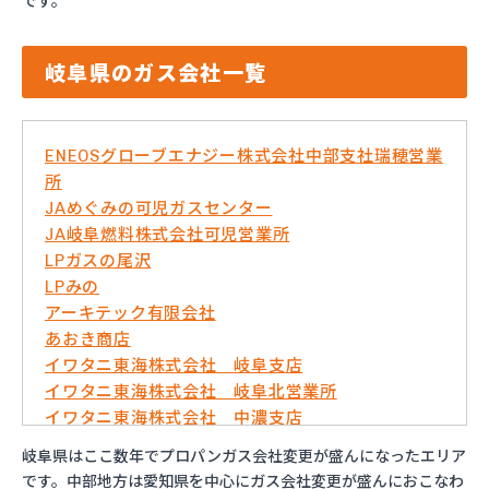
です。
岐阜県のガス会社一覧
ENEOSグローブエナジー株式会社中部支社瑞穂営業
所
JAめぐみの可児ガスセンター
JA岐阜燃料株式会社可児営業所
LPガスの尾沢
LPみの
アーキテック有限会社
あおき商店
イワタニ東海株式会社 岐阜支店
イワタニ東海株式会社 岐阜北営業所
イワタニ東海株式会社 中濃支店
うぬまホームガス
岐阜県はここ数年でプロパンガス会社変更が盛んになったエリア
ガステックサービス株式会社 瑞浪営業所
です。中部地方は愛知県を中心にガス会社変更が盛んにおこなわ