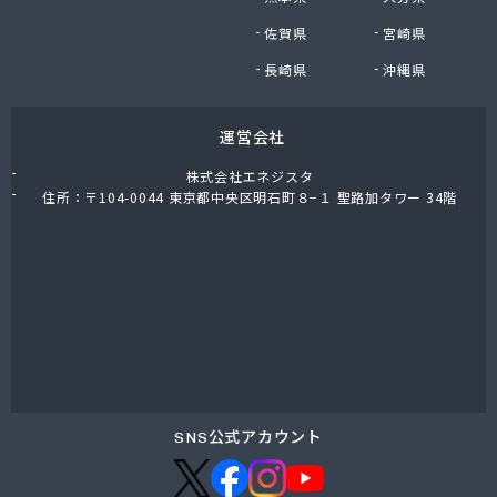
大陽日酸エネルギー中部株式会社 東濃支店
佐賀県
宮崎県
棚橋プロパン
炭広商店
長崎県
沖縄県
中山燃料店
中島米穀株式会社 大洞支店
運営会社
中島米穀株式会社 本社
中嶋屋井上商店
株式会社エネジスタ
中濃ガス
住所：〒104-0044 東京都中央区明石町８−１ 聖路加タワー 34階
中濃ガス株式会社
中部ガス事業協組
中部ガス設備株式会社
中部プロパンガス商会
中部プロパン株式会社
中部プロパン株式会社 営業部・供給管理センター
中部プロパン株式会社 滝呂台営業所
長谷川プロパンガス商事
渡辺燃料店
SNS公式アカウント
土岐ガス株式会社
土田商店