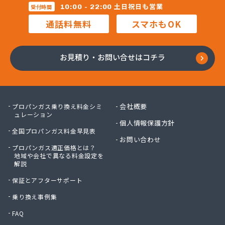
合資会社万九商店
土日祝日も営業
10:00 - 22:00
受付時間
合名会社大友商店
通話料無料
スマホもOK
今尾ガス株式会社
佐橋燃料
三和燃料
お見積り・お問い合せはコチラ
三和燃料 市原営業所
山卯ガス充填基地
山口プロパンガス商会
山三商店
会社概要
プロパンガス乗り換え料金シミ
山十商事株式会社
ュレーション
個人情報保護方針
山勝ガス株式会社
全国プロパンガス料金早見表
山川商店
お問い合わせ
プロパンガス適正価格とは？
山田ガス店
地域や会社で異なる料金設定を
山田プロパン
解説
山田プロパン
保証とアフターサポート
山田省三商店
山本プロパンガス
乗り換え事例集
山利プロパン販売所
FAQ
子安商店