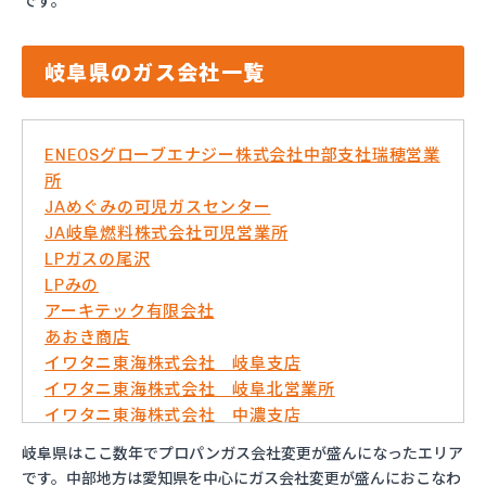
です。
岐阜県のガス会社一覧
ENEOSグローブエナジー株式会社中部支社瑞穂営業
所
JAめぐみの可児ガスセンター
JA岐阜燃料株式会社可児営業所
LPガスの尾沢
LPみの
アーキテック有限会社
あおき商店
イワタニ東海株式会社 岐阜支店
イワタニ東海株式会社 岐阜北営業所
イワタニ東海株式会社 中濃支店
うぬまホームガス
岐阜県はここ数年でプロパンガス会社変更が盛んになったエリア
ガステックサービス株式会社 瑞浪営業所
です。中部地方は愛知県を中心にガス会社変更が盛んにおこなわ