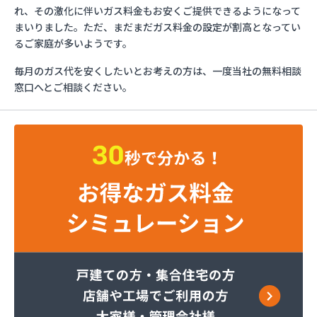
ガステックサービス株式会社 大垣支店
れ、その激化に伴いガス料金もお安くご提供できるようになって
カニエJAPAN株式会社 大垣出張所
まいりました。ただ、まだまだガス料金の設定が割高となってい
カネ友燃料有限会社
るご家庭が多いようです。
ニイミ産業株式会社 土岐支店
毎月のガス代を安くしたいとお考えの方は、一度当社の無料相談
ハマセン株式会社本社
窓口へとご相談ください。
ひつじや商店
フジイ商店
マスヤプロパン店
マルナカストアー有限会社
ミツウロコ 岐阜営業所
ミツウロコ 岐阜店
ミライフ西日本株式会社 岐阜店
ミライフ西日本株式会社 多治見店
ヤマカネ石原商店
ヤマモトエナジー販売株式会社 多治見営業所
ワセ田実業株式会社ガス充填所
安田商事株式会社
安藤石油株式会社
伊藤忠エネクスホームライフ中部株式会社直売専用