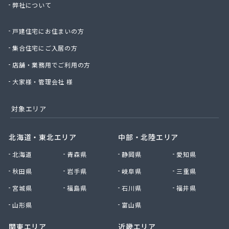
弊社について
柴田商店
車屋商店
戸建住宅にお住まいの方
昭洋商事株式会社
松浦石油店燃料部
集合住宅にご入居の方
松屋株式会社多治見営業所
店舗・業務用でご利用の方
松原商店
新日本ガス株式会社
大家様・管理会社 様
新日本ガス株式会社 本社・岐阜支店
新日本ガス株式会社 海津支店
対象エリア
新日本ガス株式会社 各務原支店
新日本ガス株式会社 中濃支店
北海道・東北エリア
中部・北陸エリア
新日本ガス株式会社 東濃支店
北海道
青森県
静岡県
愛知県
新日本ガス株式会社 本巣支店
森屋石油
秋田県
岩手県
岐阜県
三重県
水谷商店
宮城県
福島県
石川県
福井県
杉浦プロパン瓦斯
西田和三
山形県
富山県
石黒商事株式会社
関東エリア
近畿エリア
石黒商事株式会社 多治見・可児営業所