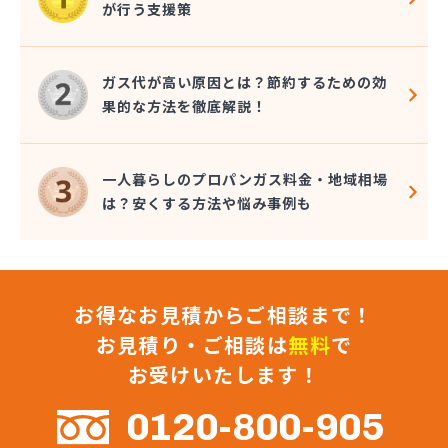
が行う支援策
関プロパン
関液化石油ガス協組
丸イプロパン
ガス代が高い原因とは？節約するための効
丸佐LPガス
果的な方法を徹底解説！
岐阜県JAビジネスサポート株式会社 岐阜営業所・
LPガス販売センター・LPガス保安センター
岐阜県JAビジネスサポート株式会社 JAガスプラ
一人暮らしのプロパンガス料金・地域相場
ザとうと
は？安くする方法や悩み事例も
岐阜県JAビジネスサポート株式会社 西濃営業所
吉安商事株式会社
久松プロパンガス店
久松商店
お得なお見積からご相談まで！
兼松プロパン瓦斯株式会社
犬飼産業株式会社 可児営業所
お見積り・ご相談は
無料
で
犬飼産業株式会社 瑞浪営業所
お受けいたします！
戸崎プロパン
合資会社カリヤ
0120-800-905
合資会社増井商店