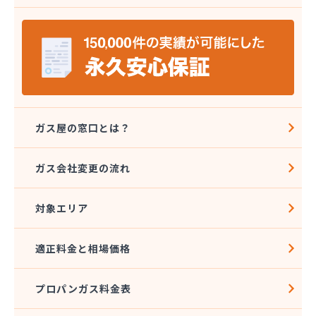
株式会社五月商店
株式会社広江石油店
株式会社高橋商会
株式会社笹屋鈴木商店
株式会社山卯
株式会社山卯関営業所
株式会社山本石油本社
株式会社寺町商店
ガス屋の窓口とは？
株式会社昭石ホームガス東海
株式会社松野屋商店 駅前店
ガス会社変更の流れ
株式会社松野屋商店 小田店
株式会社深尾商店 プロパン部
対象エリア
株式会社杉江商店
株式会社青谷商店本店
株式会社川甚
適正料金と相場価格
株式会社川甚
株式会社村瀬産業
プロパンガス料金表
株式会社村瀬産業
株式会社村瀬産業 長良支店