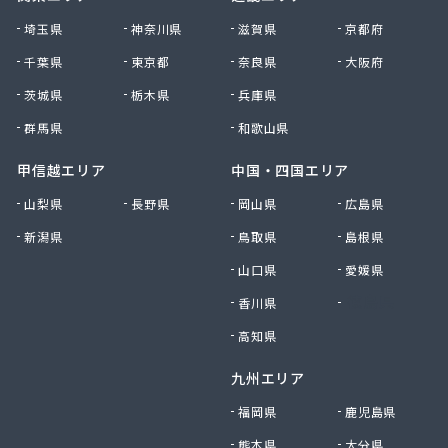
千賀石油株式会社
埼玉県
神奈川県
滋賀県
京都府
川合商店アトリック
千葉県
東京都
奈良県
大阪府
川地商店
茨城県
栃木県
兵庫県
泉北ガス株式会社
足立商店
群馬県
和歌山県
村井商店
村山プロパン
甲信越エリア
中国・四国エリア
多治見液化瓦斯株式会社
山梨県
長野県
岡山県
広島県
大一石油株式会社本社
新潟県
鳥取県
島根県
大屋商店有限会社
大垣ガス株式会社
山口県
愛媛県
大垣ガス株式会社 可児営業所
香川県
徳島県
大垣ガス株式会社 岐阜営業所
大垣食糧株式会社
高知県
大川商店
九州エリア
大竹石油店
大陽日酸エネルギー株式会社 岐阜支店本巣出張所
福岡県
鹿児島県
大陽日酸エネルギー中部株式会社 岐阜支店
熊本県
大分県