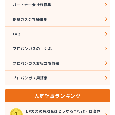
株式会社大雅
パートナー会社様募集
株式会社大丸
株式会社大橋プロパン
提携ガス会社様募集
株式会社谷川商店
株式会社中部サービス
FAQ
株式会社長野米穀 三田洞支店
株式会社長野米穀 福光支店
株式会社長野米穀 本社
プロパンガスのしくみ
株式会社長野米穀 本店
株式会社東亜
プロパンガスお役立ち情報
株式会社東液供給センター各務原基地
株式会社東海LPGセンター
プロパンガス用語集
株式会社白木屋商店
株式会社飯沼石油店
株式会社尾西商店
人気記事ランキング
株式会社米菊
株式会社米定
株式会社堀江兄弟商店
LPガスの補助金はどうなる？行政・自治体
株式会社鈴木石油店