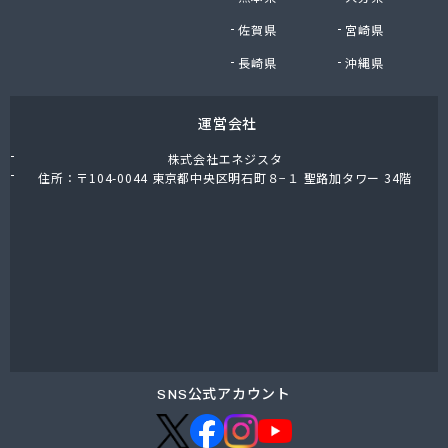
大陽日酸エネルギー中部株式会社 東濃支店
佐賀県
宮崎県
棚橋プロパン
炭広商店
長崎県
沖縄県
中山燃料店
中島米穀株式会社 大洞支店
運営会社
中島米穀株式会社 本社
中嶋屋井上商店
株式会社エネジスタ
中濃ガス
住所：〒104-0044 東京都中央区明石町８−１ 聖路加タワー 34階
中濃ガス株式会社
中部ガス事業協組
中部ガス設備株式会社
中部プロパンガス商会
中部プロパン株式会社
中部プロパン株式会社 営業部・供給管理センター
中部プロパン株式会社 滝呂台営業所
長谷川プロパンガス商事
渡辺燃料店
SNS公式アカウント
土岐ガス株式会社
土田商店