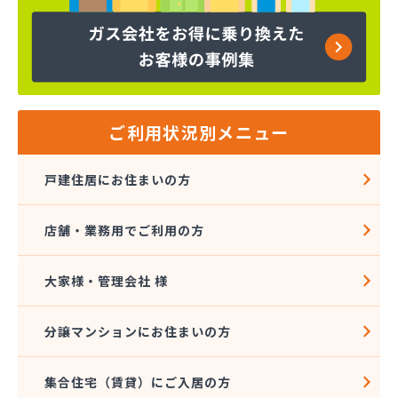
株式会社マルエイ 岐阜支店
株式会社マルエイ 岐阜直売支店
株式会社マルエイ 長良営業所
株式会社マルエイ 大垣支店
株式会社マルエイ 南濃支店
株式会社マルタイ商店
ご利用状況別メニュー
株式会社マルタイ商店
株式会社ミズタニ
戸建住居にお住まいの方
株式会社ミツウロコ 東濃営業所
株式会社ミツウロコ 美濃加茂店
店舗・業務用でご利用の方
株式会社ヤマサン
株式会社ヤマセ坂井商店
株式会社伊藤商会本社
大家様・管理会社 様
株式会社井澤商店
株式会社遠洲屋
分譲マンションにお住まいの方
株式会社各務原食糧
株式会社岩井屋
集合住宅（賃貸）にご入居の方
株式会社吉田プロパン