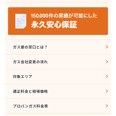
株式会社五月商店
株式会社広江石油店
株式会社高橋商会
株式会社笹屋鈴木商店
株式会社山卯
株式会社山卯関営業所
株式会社山本石油本社
株式会社寺町商店
ガス屋の窓口とは？
株式会社昭石ホームガス東海
株式会社松野屋商店 駅前店
ガス会社変更の流れ
株式会社松野屋商店 小田店
株式会社深尾商店 プロパン部
対象エリア
株式会社杉江商店
株式会社青谷商店本店
株式会社川甚
適正料金と相場価格
株式会社川甚
株式会社村瀬産業
プロパンガス料金表
株式会社村瀬産業
株式会社村瀬産業 長良支店