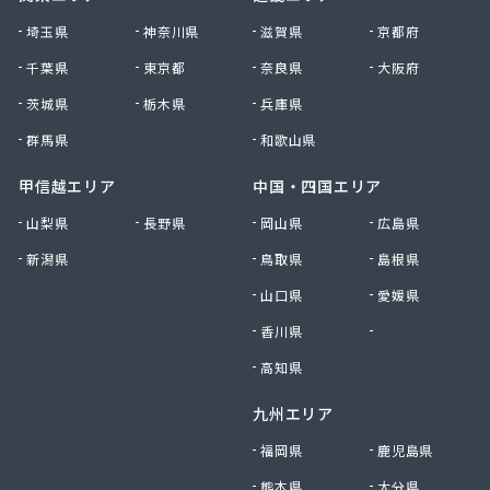
千賀石油株式会社
埼玉県
神奈川県
滋賀県
京都府
川合商店アトリック
千葉県
東京都
奈良県
大阪府
川地商店
茨城県
栃木県
兵庫県
泉北ガス株式会社
足立商店
群馬県
和歌山県
村井商店
村山プロパン
甲信越エリア
中国・四国エリア
多治見液化瓦斯株式会社
山梨県
長野県
岡山県
広島県
大一石油株式会社本社
新潟県
鳥取県
島根県
大屋商店有限会社
大垣ガス株式会社
山口県
愛媛県
大垣ガス株式会社 可児営業所
香川県
徳島県
大垣ガス株式会社 岐阜営業所
大垣食糧株式会社
高知県
大川商店
九州エリア
大竹石油店
大陽日酸エネルギー株式会社 岐阜支店本巣出張所
福岡県
鹿児島県
大陽日酸エネルギー中部株式会社 岐阜支店
熊本県
大分県