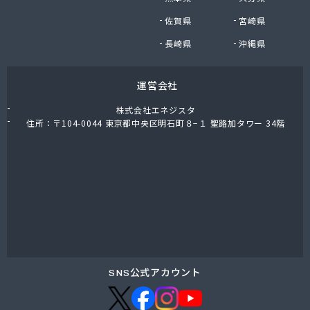
大陽日酸エネルギー中部株式会社 東濃支店
佐賀県
宮崎県
棚橋プロパン
炭広商店
長崎県
沖縄県
中山燃料店
中島米穀株式会社 大洞支店
運営会社
中島米穀株式会社 本社
中嶋屋井上商店
株式会社エネジスタ
中濃ガス
住所：〒104-0044 東京都中央区明石町８−１ 聖路加タワー 34階
中濃ガス株式会社
中部ガス事業協組
中部ガス設備株式会社
中部プロパンガス商会
中部プロパン株式会社
中部プロパン株式会社 営業部・供給管理センター
中部プロパン株式会社 滝呂台営業所
長谷川プロパンガス商事
渡辺燃料店
SNS公式アカウント
土岐ガス株式会社
土田商店