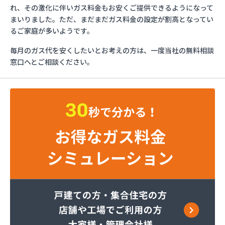
ガステックサービス株式会社 大垣支店
れ、その激化に伴いガス料金もお安くご提供できるようになって
カニエJAPAN株式会社 大垣出張所
まいりました。ただ、まだまだガス料金の設定が割高となってい
カネ友燃料有限会社
るご家庭が多いようです。
ニイミ産業株式会社 土岐支店
毎月のガス代を安くしたいとお考えの方は、一度当社の無料相談
ハマセン株式会社本社
窓口へとご相談ください。
ひつじや商店
フジイ商店
マスヤプロパン店
マルナカストアー有限会社
ミツウロコ 岐阜営業所
ミツウロコ 岐阜店
ミライフ西日本株式会社 岐阜店
ミライフ西日本株式会社 多治見店
ヤマカネ石原商店
ヤマモトエナジー販売株式会社 多治見営業所
ワセ田実業株式会社ガス充填所
安田商事株式会社
安藤石油株式会社
伊藤忠エネクスホームライフ中部株式会社直売専用