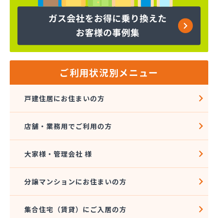
株式会社マルエイ 岐阜支店
株式会社マルエイ 岐阜直売支店
株式会社マルエイ 長良営業所
株式会社マルエイ 大垣支店
株式会社マルエイ 南濃支店
株式会社マルタイ商店
ご利用状況別メニュー
株式会社マルタイ商店
株式会社ミズタニ
戸建住居にお住まいの方
株式会社ミツウロコ 東濃営業所
株式会社ミツウロコ 美濃加茂店
店舗・業務用でご利用の方
株式会社ヤマサン
株式会社ヤマセ坂井商店
株式会社伊藤商会本社
大家様・管理会社 様
株式会社井澤商店
株式会社遠洲屋
分譲マンションにお住まいの方
株式会社各務原食糧
株式会社岩井屋
集合住宅（賃貸）にご入居の方
株式会社吉田プロパン