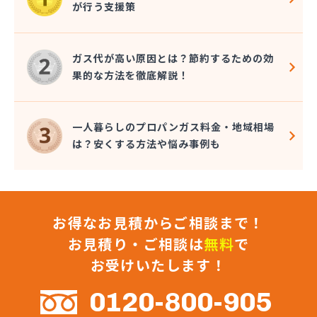
が行う支援策
関プロパン
関液化石油ガス協組
丸イプロパン
ガス代が高い原因とは？節約するための効
丸佐LPガス
果的な方法を徹底解説！
岐阜県JAビジネスサポート株式会社 岐阜営業所・
LPガス販売センター・LPガス保安センター
岐阜県JAビジネスサポート株式会社 JAガスプラ
一人暮らしのプロパンガス料金・地域相場
ザとうと
は？安くする方法や悩み事例も
岐阜県JAビジネスサポート株式会社 西濃営業所
吉安商事株式会社
久松プロパンガス店
久松商店
お得なお見積からご相談まで！
兼松プロパン瓦斯株式会社
犬飼産業株式会社 可児営業所
お見積り・ご相談は
無料
で
犬飼産業株式会社 瑞浪営業所
お受けいたします！
戸崎プロパン
合資会社カリヤ
0120-800-905
合資会社増井商店