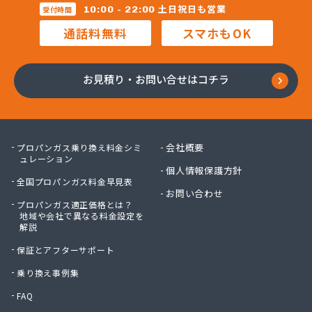
合資会社万九商店
土日祝日も営業
10:00 - 22:00
受付時間
合名会社大友商店
通話料無料
スマホもOK
今尾ガス株式会社
佐橋燃料
三和燃料
お見積り・お問い合せはコチラ
三和燃料 市原営業所
山卯ガス充填基地
山口プロパンガス商会
山三商店
会社概要
プロパンガス乗り換え料金シミ
山十商事株式会社
ュレーション
個人情報保護方針
山勝ガス株式会社
全国プロパンガス料金早見表
山川商店
お問い合わせ
プロパンガス適正価格とは？
山田ガス店
地域や会社で異なる料金設定を
山田プロパン
解説
山田プロパン
保証とアフターサポート
山田省三商店
山本プロパンガス
乗り換え事例集
山利プロパン販売所
FAQ
子安商店