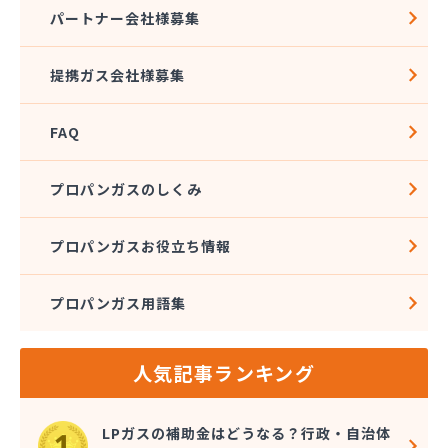
株式会社大雅
パートナー会社様募集
株式会社大丸
株式会社大橋プロパン
提携ガス会社様募集
株式会社谷川商店
株式会社中部サービス
FAQ
株式会社長野米穀 三田洞支店
株式会社長野米穀 福光支店
株式会社長野米穀 本社
プロパンガスのしくみ
株式会社長野米穀 本店
株式会社東亜
プロパンガスお役立ち情報
株式会社東液供給センター各務原基地
株式会社東海LPGセンター
プロパンガス用語集
株式会社白木屋商店
株式会社飯沼石油店
株式会社尾西商店
人気記事ランキング
株式会社米菊
株式会社米定
株式会社堀江兄弟商店
LPガスの補助金はどうなる？行政・自治体
株式会社鈴木石油店