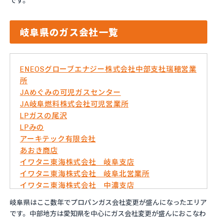
です。
岐阜県のガス会社一覧
ENEOSグローブエナジー株式会社中部支社瑞穂営業
所
JAめぐみの可児ガスセンター
JA岐阜燃料株式会社可児営業所
LPガスの尾沢
LPみの
アーキテック有限会社
あおき商店
イワタニ東海株式会社 岐阜支店
イワタニ東海株式会社 岐阜北営業所
イワタニ東海株式会社 中濃支店
うぬまホームガス
岐阜県はここ数年でプロパンガス会社変更が盛んになったエリア
ガステックサービス株式会社 瑞浪営業所
です。中部地方は愛知県を中心にガス会社変更が盛んにおこなわ