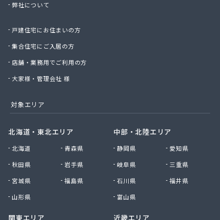
弊社について
柴田商店
車屋商店
戸建住宅にお住まいの方
昭洋商事株式会社
松浦石油店燃料部
集合住宅にご入居の方
松屋株式会社多治見営業所
店舗・業務用でご利用の方
松原商店
新日本ガス株式会社
大家様・管理会社 様
新日本ガス株式会社 本社・岐阜支店
新日本ガス株式会社 海津支店
対象エリア
新日本ガス株式会社 各務原支店
新日本ガス株式会社 中濃支店
北海道・東北エリア
中部・北陸エリア
新日本ガス株式会社 東濃支店
北海道
青森県
静岡県
愛知県
新日本ガス株式会社 本巣支店
森屋石油
秋田県
岩手県
岐阜県
三重県
水谷商店
宮城県
福島県
石川県
福井県
杉浦プロパン瓦斯
西田和三
山形県
富山県
石黒商事株式会社
関東エリア
近畿エリア
石黒商事株式会社 多治見・可児営業所