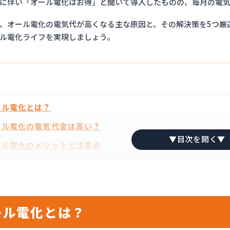
に伴い「オール電化はお得」と聞いて導入したものの、毎月の電
、オール電化の電気代が高くなる主な原因と、その解決策を5つ厳
ル電化ライフを実現しましょう。
ール電化とは？
ル電化の電気代金は高い？
ル電化のメリットと注意点
ル電化の電気代が高くなる原因4選
世界的なエネルギー高騰の影響
1
電気代が高い時間帯に使っている
2
ール電化とは？
電力消費量の多い暖房設備の使用
3
不要な照明や家電の点灯・使用
4