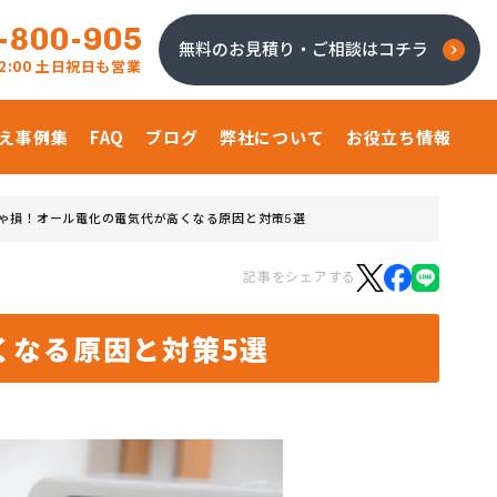
-800-905
無料のお見積り・ご相談はコチラ
 22:00 土日祝日も営業
え事例集
FAQ
ブログ
弊社について
お役立ち情報
ゃ損！オール電化の電気代が高くなる原因と対策5選
記事をシェアする
くなる原因と対策5選