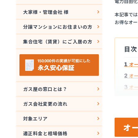
電力自由化
大家様・管理会社 様
本記事では
お得なオー
分譲マンションにお住まいの方
集合住宅（賃貸）にご入居の方
目次
1
オ
2
オー
3
オー
ガス屋の窓口とは？
4
オー
ガス会社変更の流れ
4.
4.
対象エリア
オ
4.
適正料金と相場価格
4.