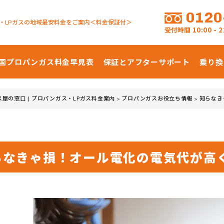
0120
・LPガスの地域最安料金をご案内＜料金保証付＞
受付時間
10:00 -
国プロパンガス
料金早見表
保証とアフターサポート
乗り換
ス屋の窓口 | プロパンガス・LPガス料金案内
プロパンガスお役立ち情報
知らなき
>
>
らなきゃ損！オール電化の電気代が高