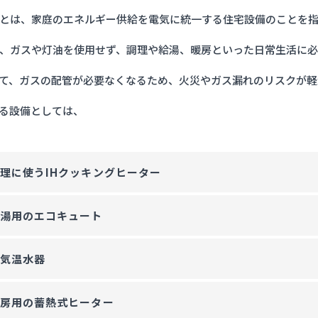
とは、家庭のエネルギー供給を電気に統一する住宅設備のことを
ル電化の電気代を安くする方法とは？
、ガスや灯油を使用せず、調理や給湯、暖房といった日常生活に必
とめ
て、ガスの配管が必要なくなるため、火災やガス漏れのリスクが軽
る設備としては、
理に使うIHクッキングヒーター
給湯用のエコキュート
電気温水器
暖房用の蓄熱式ヒーター