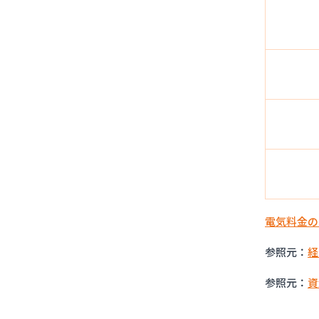
電気料金の
参照元：
経
参照元：
資