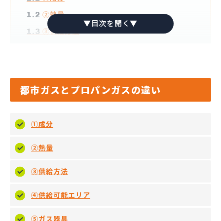
②熱量
1.2
③供給方法
1.3
④供給可能エリア
1.4
⑤ガス器具
1.5
⑥災害時の復旧速度
1.6
都市ガスとプロパンガスの違い
⑦導入費用
1.7
⑧毎月のガス代
1.8
①成分
⑨値上げ
1.9
②熱量
都市ガスよりプロパンガスの方がガス代が高い理由
2
配送コストがかかる
2.1
③供給方法
料金が不透明
2.2
④供給可能エリア
都市ガスとプロパンガス、使うならどっちがいいの？
3
都市ガスとプロパンガスの見分け方は？
4
⑤ガス器具