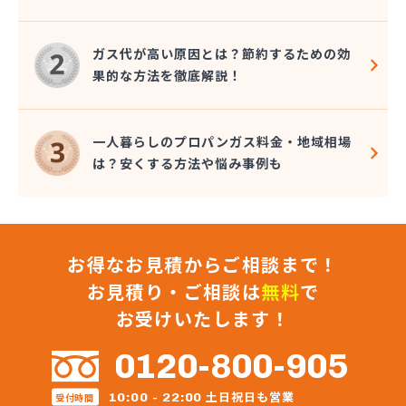
(株)小堤工業
(株)小野里商店 丘里営業所
ガス代が高い原因とは？節約するための効
(株)松葉商事
果的な方法を徹底解説！
(株)常総ガス
(株)植木商店
(株)新利根ガス
一人暮らしのプロパンガス料金・地域相場
(株)水飼商店
は？安くする方法や悩み事例も
(株)青木住設
(株)浅野燃料
(株)全農ライフ茨城 クミアイガスセンター下妻
(株)全農ライフ茨城 みなみ販売所
お得なお見積からご相談まで！
(株)総プロ
(株)中山石油
お見積り・ご相談は
無料
で
(株)中島商事
お受けいたします！
(株)長峰商店
(株)塚本商事
0120-800-905
(株)田崎工業
(株)田中燃料店
土日祝日も営業
10:00 - 22:00
受付時間