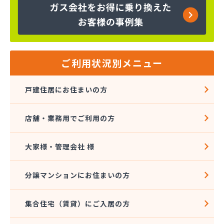
河原井商店
河原実業(株) つくば営業所
河原実業(株) 三和営業所
河原実業(株) 取手営業所
河内屋商店
ご利用状況別メニュー
河野商店
額賀商店
戸建住居にお住まいの方
橿村石油店
(株)_原商店
店舗・業務用でご利用の方
(株)Ｅnergy1
(株)Onuma
(株)TOKAI 鹿島営業所
大家様・管理会社 様
(株)アカオギ
(株)あきば
分譲マンションにお住まいの方
(株)アサイ
(株)いけだ
集合住宅（賃貸）にご入居の方
(株)エネサンス関東 茨城営業所
(株)エネサンス関東 鹿嶋事業所