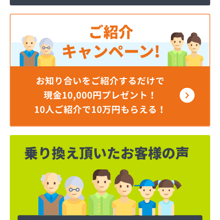
磯山石油店
稲商店
稲村商店
稲葉燃料店
茨城むつみ農業協同組合 ガス事業所
茨城屋商店
茨石商事(株)
宇田川(株) 坂東営業所
宇田川(株) 取手販売所
羽成商店
羽生商店
羽鳥商店
奥野谷浜産業(株)
横田商事(株)
岡田屋商店
岡野商店
下生燃料店
加藤石油(有)
加藤燃料(株)