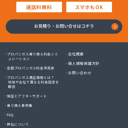
(株)渡辺石油
通話料無料
スマホもOK
(株)東和
(株)内堀商店
(株)白川商店
お見積り・お問い合せはコチラ
(株)塙商店
(株)飯泉商店
(株)堀井商店
(株)門倉石油
会社概要
プロパンガス乗り換え料金シミ
(株)會田工業
ュレーション
個人情報保護方針
(株)澤産業
全国プロパンガス料金早見表
蒲原燃料住宅設備(株)
お問い合わせ
プロパンガス適正価格とは？
蒲原燃料住宅設備(株) 石岡営業所
地域や会社で異なる料金設定を
環境装備(株) 筑波事業所
解説
竿台商店
保証とアフターサポート
関口商店
関商店
乗り換え事例集
関彰商事(株) 下館LPGセンター
FAQ
関彰商事(株) 古河LPGセンター
弊社について
関東エア・ウォーター(株) つくば店