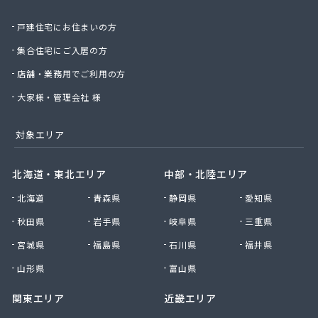
関野屋商事(株)
戸建住宅にお住まいの方
関野商店
丸高商事(株)
集合住宅にご入居の方
丸山商店
店舗・業務用でご利用の方
丸木屋商店
岩井ガス(株)
大家様・管理会社 様
岩井燃料店
岩井農業協同組合
対象エリア
岩瀬設備工業(株)
岩本商店
北海道・東北エリア
中部・北陸エリア
菊地商店
北海道
青森県
静岡県
愛知県
菊地商店
吉久商店
秋田県
岩手県
岐阜県
三重県
吉原商店
宮城県
福島県
石川県
福井県
吉原肥料店
吉川住設
山形県
富山県
吉田商店
関東エリア
近畿エリア
吉田石油店
久新商店