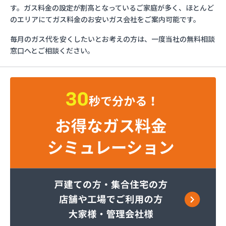
カメイ(株) 茨城支店
す。ガス料金の設定が割高となっているご家庭が多く、ほとんど
かもめガス(株) つくば支店
のエリアにてガス料金のお安いガス会社をご案内可能です。
かもめガス(株) 鹿島支店
毎月のガス代を安くしたいとお考えの方は、一度当社の無料相談
かもめガス(株) 石岡支店
窓口へとご相談ください。
かもめガス(株) 鉾田営業所
サワヤ
つくばね石油(株)
つくばね石油(株) 取手LPガス充填所
つくば市谷田部農業協同組合
つくば市農業協同組合
トヤマ商店
なめがた農機燃料(株) ガスセンター
ふじた燃料
ミライフ(株) 三和店
ミライフ(株) 竜ヶ崎店
やさと農業協同組合
よしのや石油店
リフォメックスナカヤマ(有)
井川昭三商店