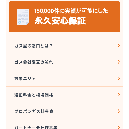
(株)エルピオ 鹿島営業所
(株)エルピオ 石岡営業所
(株)エルピオ 茨城西営業所
(株)オオウチ商事
(株)クレックス つくば営業所
(株)サイサン かすみがうら営業所
(株)サイサン 下妻営業所
ガス屋の窓口とは？
(株)サイサン 潮来営業所
(株)タキモト
ガス会社変更の流れ
(株)たびや
(株)ツカダ
対象エリア
(株)ハコモリ
(株)ミツウロコ 下館店
(株)ミツウロコ 常総つくば店
適正料金と相場価格
(株)ミヤウチ
(株)ミヤケペトロール
プロパンガス料金表
(株)ミヤタ
(株)ヨシバ
(株)ライフレッシュイワタ
パートナー会社様募集