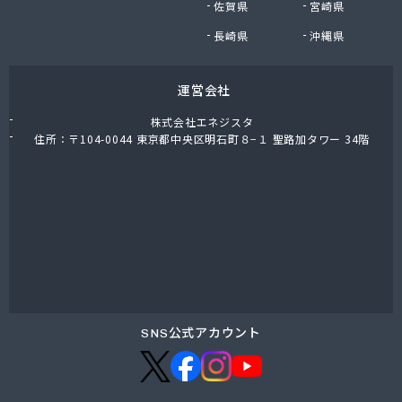
佐賀県
宮崎県
向の前ガス販売所
広瀬商店
長崎県
沖縄県
荒原石油店
荒張商店
運営会社
高橋商店
高橋商店
株式会社エネジスタ
高崎商店
住所：〒104-0044 東京都中央区明石町８−１ 聖路加タワー 34階
高塚商店
高田商店
高島商店
国府田燃料店
黒鳥恵一商店
黒田商店
今泉燃料店
根本商店
佐々木石油店
SNS公式アカウント
佐々木燃料
桜屋商店
桜川ガス(株)