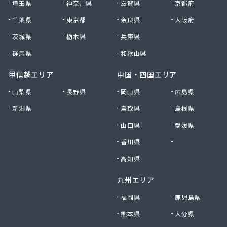
埼玉県
神奈川県
滋賀県
京都府
久美愛プロパン
千葉県
東京都
奈良県
大阪府
久保商店
宮内商店
茨城県
栃木県
兵庫県
宮内又兵衛商店
群馬県
和歌山県
宮本石油店
橋商店
甲信越エリア
中国・四国エリア
橋本産業(株) つくば営業所
山梨県
長野県
岡山県
広島県
玉造ガス協同組合
新潟県
鳥取県
島根県
錦織商事(株)
金沢石油店
山口県
愛媛県
九島産業(株)
香川県
徳島県
栗田商事
郡司商店
高知県
結城ガス事業協同組合
九州エリア
県西ガス事業協同組合
見晴屋
福岡県
鹿児島県
原市商店
熊本県
大分県
古谷燃料店