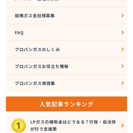
(株)ワタナベ
(株)安藤プロパン
提携ガス会社様募集
(株)伊藤商店
(株)井上善兵衛
FAQ
(株)横田エネルギーサプライ
(株)岡野商店
(株)下館ホームガスセンター
プロパンガスのしくみ
(株)海老澤商店
(株)釜久本店
プロパンガスお役立ち情報
(株)久松石油
(株)橋本屋燃料店
プロパンガス用語集
(株)郡司
(株)古河ガス
(株)桜井石油
人気記事ランキング
(株)三和商会
(株)山中ストアー
(株)鹿島製油
LPガスの補助金はどうなる？行政・自治体
(株)守谷商会
が行う支援策
(株)小義商事