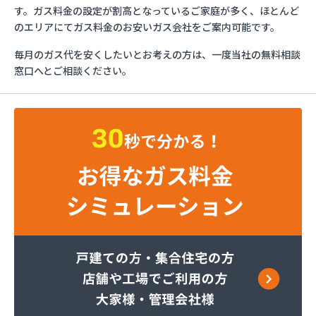
カメイ(株) 茨城支店
す。ガス料金の設定が割高となっているご家庭が多く、ほとんど
かもめガス(株) つくば支店
のエリアにてガス料金のお安いガス会社をご案内可能です。
かもめガス(株) 鹿島支店
毎月のガス代を安くしたいとお考えの方は、一度当社の無料相談
かもめガス(株) 石岡支店
窓口へとご相談ください。
かもめガス(株) 鉾田営業所
サワヤ
つくばね石油(株)
つくばね石油(株) 取手LPガス充填所
つくば市谷田部農業協同組合
つくば市農業協同組合
トヤマ商店
なめがた農機燃料(株) ガスセンター
ふじた燃料
ミライフ(株) 三和店
ミライフ(株) 竜ヶ崎店
やさと農業協同組合
よしのや石油店
リフォメックスナカヤマ(有)
井川昭三商店