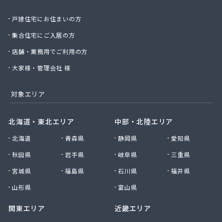
関野屋商事(株)
戸建住宅にお住まいの方
関野商店
丸高商事(株)
集合住宅にご入居の方
丸山商店
店舗・業務用でご利用の方
丸木屋商店
岩井ガス(株)
大家様・管理会社 様
岩井燃料店
岩井農業協同組合
対象エリア
岩瀬設備工業(株)
岩本商店
北海道・東北エリア
中部・北陸エリア
菊地商店
北海道
青森県
静岡県
愛知県
菊地商店
吉久商店
秋田県
岩手県
岐阜県
三重県
吉原商店
宮城県
福島県
石川県
福井県
吉原肥料店
吉川住設
山形県
富山県
吉田商店
関東エリア
近畿エリア
吉田石油店
久新商店