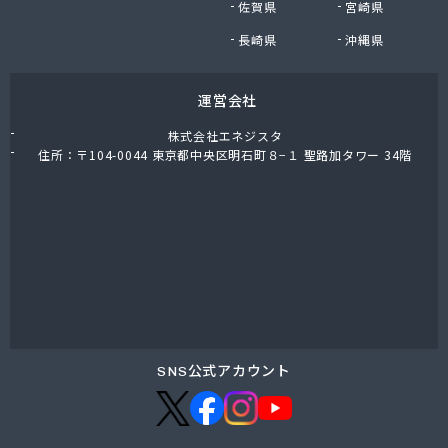
佐賀県
宮崎県
向の前ガス販売所
広瀬商店
長崎県
沖縄県
荒原石油店
荒張商店
運営会社
高橋商店
高橋商店
株式会社エネジスタ
高崎商店
住所：〒104-0044 東京都中央区明石町８−１ 聖路加タワー 34階
高塚商店
高田商店
高島商店
国府田燃料店
黒鳥恵一商店
黒田商店
今泉燃料店
根本商店
佐々木石油店
SNS公式アカウント
佐々木燃料
桜屋商店
桜川ガス(株)