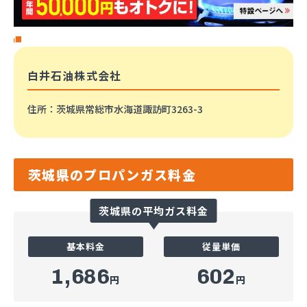
白井石油株式会社
住所
：茨城県常総市水海道諏訪町3263-3
茨城県のプロパンガス料金
茨城県の平均ガス料金
基本料金
従量単価
1,686
602
円
円