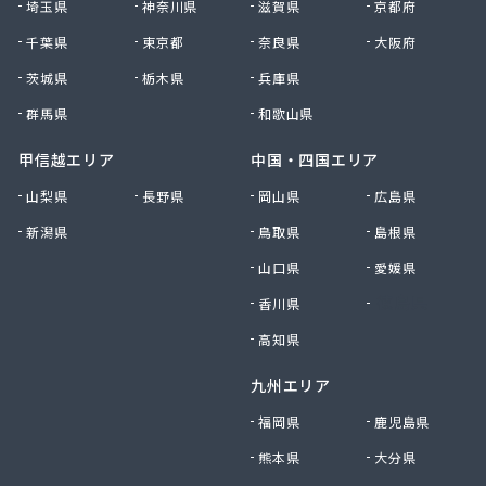
埼玉県
神奈川県
滋賀県
京都府
久美愛プロパン
千葉県
東京都
奈良県
大阪府
久保商店
宮内商店
茨城県
栃木県
兵庫県
宮内又兵衛商店
群馬県
和歌山県
宮本石油店
橋商店
甲信越エリア
中国・四国エリア
橋本産業(株) つくば営業所
山梨県
長野県
岡山県
広島県
玉造ガス協同組合
新潟県
鳥取県
島根県
錦織商事(株)
金沢石油店
山口県
愛媛県
九島産業(株)
香川県
徳島県
栗田商事
郡司商店
高知県
結城ガス事業協同組合
九州エリア
県西ガス事業協同組合
見晴屋
福岡県
鹿児島県
原市商店
熊本県
大分県
古谷燃料店