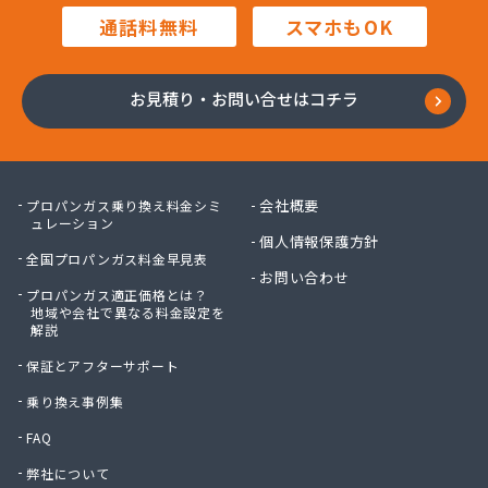
(株)渡辺石油
通話料無料
スマホもOK
(株)東和
(株)内堀商店
(株)白川商店
お見積り・お問い合せはコチラ
(株)塙商店
(株)飯泉商店
(株)堀井商店
(株)門倉石油
会社概要
プロパンガス乗り換え料金シミ
(株)會田工業
ュレーション
個人情報保護方針
(株)澤産業
全国プロパンガス料金早見表
蒲原燃料住宅設備(株)
お問い合わせ
プロパンガス適正価格とは？
蒲原燃料住宅設備(株) 石岡営業所
地域や会社で異なる料金設定を
環境装備(株) 筑波事業所
解説
竿台商店
保証とアフターサポート
関口商店
関商店
乗り換え事例集
関彰商事(株) 下館LPGセンター
FAQ
関彰商事(株) 古河LPGセンター
弊社について
関東エア・ウォーター(株) つくば店