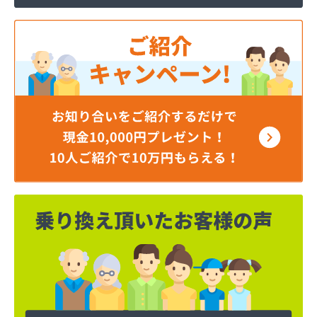
磯山石油店
稲商店
稲村商店
稲葉燃料店
茨城むつみ農業協同組合 ガス事業所
茨城屋商店
茨石商事(株)
宇田川(株) 坂東営業所
宇田川(株) 取手販売所
羽成商店
羽生商店
羽鳥商店
奥野谷浜産業(株)
横田商事(株)
岡田屋商店
岡野商店
下生燃料店
加藤石油(有)
加藤燃料(株)