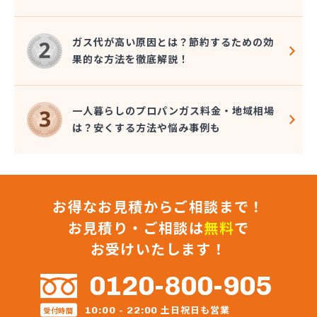
(株)小堤工業
(株)小野里商店 丘里営業所
ガス代が高い原因とは？節約するための効
(株)松葉商事
果的な方法を徹底解説！
(株)常総ガス
(株)植木商店
(株)新利根ガス
一人暮らしのプロパンガス料金・地域相場
(株)水飼商店
は？安くする方法や悩み事例も
(株)青木住設
(株)浅野燃料
(株)全農ライフ茨城 クミアイガスセンター下妻
(株)全農ライフ茨城 みなみ販売所
お得なお見積からご相談まで！
(株)総プロ
(株)中山石油
お見積り・ご相談は
無料
で
(株)中島商事
お受けいたします！
(株)長峰商店
(株)塚本商事
0120-800-905
(株)田崎工業
(株)田中燃料店
土日祝日も営業
10:00 - 22:00
受付時間