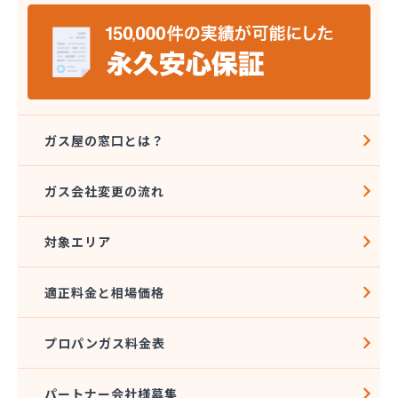
(株)エルピオ 鹿島営業所
(株)エルピオ 石岡営業所
(株)エルピオ 茨城西営業所
(株)オオウチ商事
(株)クレックス つくば営業所
(株)サイサン かすみがうら営業所
(株)サイサン 下妻営業所
ガス屋の窓口とは？
(株)サイサン 潮来営業所
(株)タキモト
ガス会社変更の流れ
(株)たびや
(株)ツカダ
対象エリア
(株)ハコモリ
(株)ミツウロコ 下館店
(株)ミツウロコ 常総つくば店
適正料金と相場価格
(株)ミヤウチ
(株)ミヤケペトロール
プロパンガス料金表
(株)ミヤタ
(株)ヨシバ
(株)ライフレッシュイワタ
パートナー会社様募集