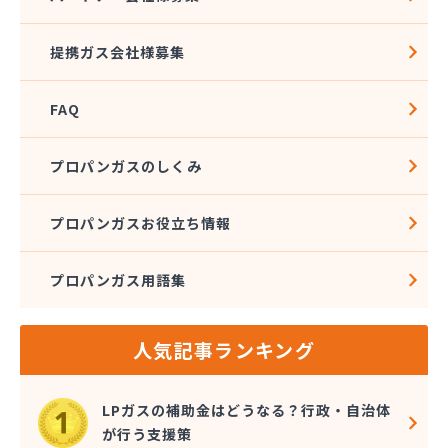
(株)ワタナベ
(株)安藤プロパン
提携ガス会社様募集
(株)伊藤商店
(株)井上善兵衛
FAQ
(株)横田エネルギーサプライ
(株)岡野商店
(株)下館ホームガスセンター
プロパンガスのしくみ
(株)海老澤商店
(株)釜久本店
プロパンガスお役立ち情報
(株)久松石油
(株)橋本屋燃料店
プロパンガス用語集
(株)郡司
(株)古河ガス
(株)桜井石油
人気記事ランキング
(株)三和商会
(株)山中ストアー
(株)鹿島製油
LPガスの補助金はどうなる？行政・自治体
(株)守谷商会
が行う支援策
(株)小義商事