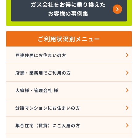
河原井商店
河原実業(株) つくば営業所
河原実業(株) 三和営業所
河原実業(株) 取手営業所
河内屋商店
ご利用状況別メニュー
河野商店
額賀商店
戸建住居にお住まいの方
橿村石油店
(株)_原商店
店舗・業務用でご利用の方
(株)Ｅnergy1
(株)Onuma
(株)TOKAI 鹿島営業所
大家様・管理会社 様
(株)アカオギ
(株)あきば
分譲マンションにお住まいの方
(株)アサイ
(株)いけだ
集合住宅（賃貸）にご入居の方
(株)エネサンス関東 茨城営業所
(株)エネサンス関東 鹿嶋事業所