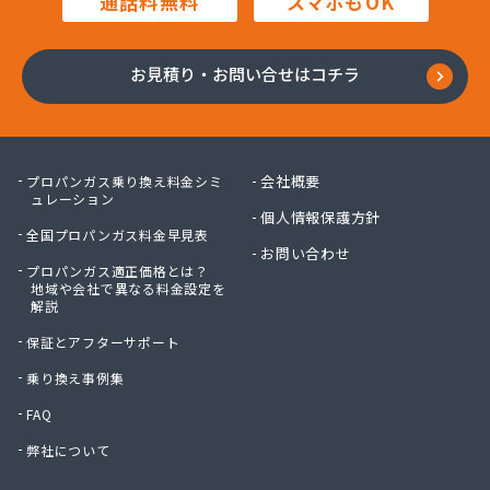
通話料無料
スマホもOK
(株)東和
(株)内堀商店
(株)白川商店
お見積り・お問い合せはコチラ
(株)塙商店
(株)飯泉商店
(株)堀井商店
(株)門倉石油
会社概要
プロパンガス乗り換え料金シミ
(株)會田工業
ュレーション
個人情報保護方針
(株)澤産業
全国プロパンガス料金早見表
蒲原燃料住宅設備(株)
お問い合わせ
プロパンガス適正価格とは？
蒲原燃料住宅設備(株) 石岡営業所
地域や会社で異なる料金設定を
環境装備(株) 筑波事業所
解説
竿台商店
保証とアフターサポート
関口商店
関商店
乗り換え事例集
関彰商事(株) 下館LPGセンター
FAQ
関彰商事(株) 古河LPGセンター
弊社について
関東エア・ウォーター(株) つくば店
関野屋商事(株)