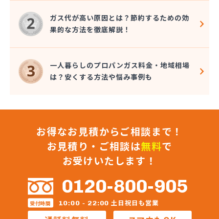
(株)小堤工業
(株)小野里商店 丘里営業所
ガス代が高い原因とは？節約するための効
(株)松葉商事
果的な方法を徹底解説！
(株)常総ガス
(株)植木商店
(株)新利根ガス
一人暮らしのプロパンガス料金・地域相場
(株)水飼商店
は？安くする方法や悩み事例も
(株)青木住設
(株)浅野燃料
(株)全農ライフ茨城 クミアイガスセンター下妻
(株)全農ライフ茨城 みなみ販売所
お得なお見積からご相談まで！
(株)総プロ
(株)中山石油
お見積り・ご相談は
無料
で
(株)中島商事
お受けいたします！
(株)長峰商店
(株)塚本商事
0120-800-905
(株)田崎工業
(株)田中燃料店
土日祝日も営業
10:00 - 22:00
受付時間
(株)渡辺石油