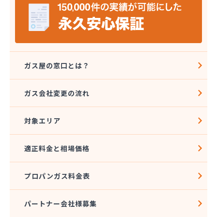
(株)エルピオ 石岡営業所
(株)エルピオ 茨城西営業所
(株)オオウチ商事
(株)クレックス つくば営業所
(株)サイサン かすみがうら営業所
(株)サイサン 下妻営業所
ガス屋の窓口とは？
(株)サイサン 潮来営業所
(株)タキモト
ガス会社変更の流れ
(株)たびや
(株)ツカダ
対象エリア
(株)ハコモリ
(株)ミツウロコ 下館店
(株)ミツウロコ 常総つくば店
適正料金と相場価格
(株)ミヤウチ
(株)ミヤケペトロール
プロパンガス料金表
(株)ミヤタ
(株)ヨシバ
(株)ライフレッシュイワタ
パートナー会社様募集
(株)ワタナベ