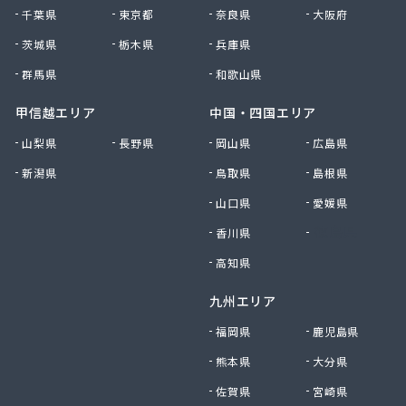
久美愛プロパン
千葉県
東京都
奈良県
大阪府
久保商店
宮内商店
茨城県
栃木県
兵庫県
宮内又兵衛商店
群馬県
和歌山県
宮本石油店
橋商店
甲信越エリア
中国・四国エリア
橋本産業(株) つくば営業所
山梨県
長野県
岡山県
広島県
玉造ガス協同組合
新潟県
鳥取県
島根県
錦織商事(株)
金沢石油店
山口県
愛媛県
九島産業(株)
香川県
徳島県
栗田商事
郡司商店
高知県
結城ガス事業協同組合
九州エリア
県西ガス事業協同組合
見晴屋
福岡県
鹿児島県
原市商店
熊本県
大分県
古谷燃料店
佐賀県
宮崎県
向の前ガス販売所