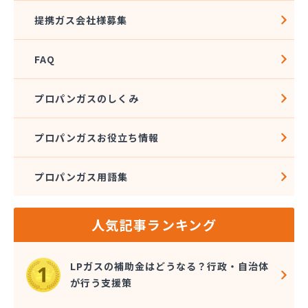
(株)安藤プロパン
提携ガス会社様募集
(株)伊藤商店
(株)井上善兵衛
FAQ
(株)横田エネルギーサプライ
(株)岡野商店
(株)下館ホームガスセンター
プロパンガスのしくみ
(株)海老澤商店
(株)釜久本店
プロパンガスお役立ち情報
(株)久松石油
(株)橋本屋燃料店
プロパンガス用語集
(株)郡司
(株)古河ガス
(株)桜井石油
人気記事ランキング
(株)三和商会
(株)山中ストアー
(株)鹿島製油
LPガスの補助金はどうなる？行政・自治体
(株)守谷商会
が行う支援策
(株)小義商事