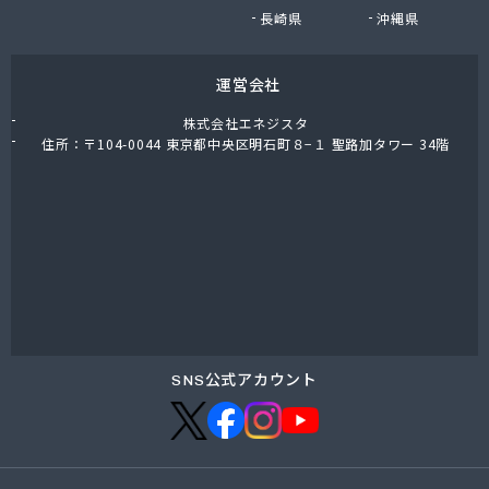
広瀬商店
長崎県
沖縄県
荒原石油店
荒張商店
運営会社
高橋商店
高橋商店
株式会社エネジスタ
高崎商店
住所：〒104-0044 東京都中央区明石町８−１ 聖路加タワー 34階
高塚商店
高田商店
高島商店
国府田燃料店
黒鳥恵一商店
黒田商店
今泉燃料店
根本商店
佐々木石油店
SNS公式アカウント
佐々木燃料
桜屋商店
桜川ガス(株)
三河商店