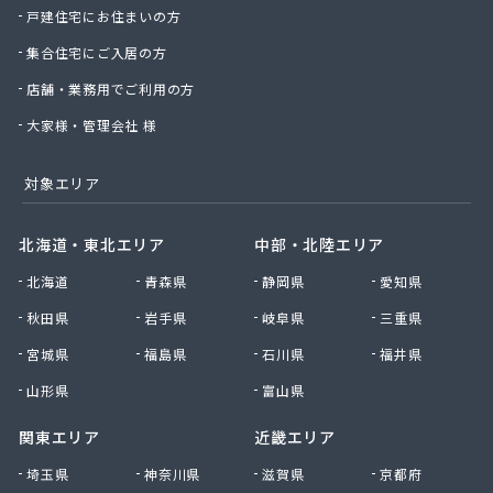
戸建住宅にお住まいの方
関野商店
丸高商事(株)
集合住宅にご入居の方
丸山商店
店舗・業務用でご利用の方
丸木屋商店
岩井ガス(株)
大家様・管理会社 様
岩井燃料店
岩井農業協同組合
対象エリア
岩瀬設備工業(株)
岩本商店
北海道・東北エリア
中部・北陸エリア
菊地商店
北海道
青森県
静岡県
愛知県
菊地商店
吉久商店
秋田県
岩手県
岐阜県
三重県
吉原商店
宮城県
福島県
石川県
福井県
吉原肥料店
吉川住設
山形県
富山県
吉田商店
関東エリア
近畿エリア
吉田石油店
久新商店
埼玉県
神奈川県
滋賀県
京都府