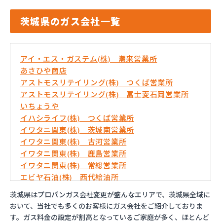
茨城県のガス会社一覧
アイ・エス・ガステム(株) 潮来営業所
あさひや商店
アストモスリテイリング(株) つくば営業所
アストモスリテイリング(株) 冨士菱石岡営業所
いちょうや
イハシライフ(株) つくば営業所
イワタニ関東(株) 茨城南営業所
イワタニ関東(株) 古河営業所
イワタニ関東(株) 鹿島営業所
イワタニ関東(株) 常総営業所
エビヤ石油(株) 西代給油所
おおくにや(株)
茨城県はプロパンガス会社変更が盛んなエリアで、茨城県全域に
おんせん屋
おいて、当社でも多くのお客様にガス会社をご紹介しておりま
カメイ(株) 茨城支店
す。ガス料金の設定が割高となっているご家庭が多く、ほとんど