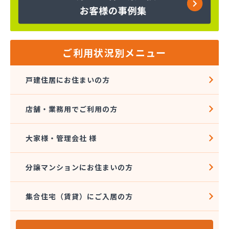
河原井商店
河原実業(株) つくば営業所
河原実業(株) 三和営業所
河原実業(株) 取手営業所
河内屋商店
ご利用状況別メニュー
河野商店
額賀商店
戸建住居にお住まいの方
橿村石油店
(株)_原商店
店舗・業務用でご利用の方
(株)Ｅnergy1
(株)Onuma
(株)TOKAI 鹿島営業所
大家様・管理会社 様
(株)アカオギ
(株)あきば
分譲マンションにお住まいの方
(株)アサイ
(株)いけだ
集合住宅（賃貸）にご入居の方
(株)エネサンス関東 茨城営業所
(株)エネサンス関東 鹿嶋事業所
(株)エルピオ 鹿島営業所