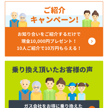
稲商店
稲村商店
稲葉燃料店
茨城むつみ農業協同組合 ガス事業所
茨城屋商店
茨石商事(株)
宇田川(株) 坂東営業所
宇田川(株) 取手販売所
羽成商店
羽生商店
羽鳥商店
奥野谷浜産業(株)
横田商事(株)
岡田屋商店
岡野商店
下生燃料店
加藤石油(有)
加藤燃料(株)