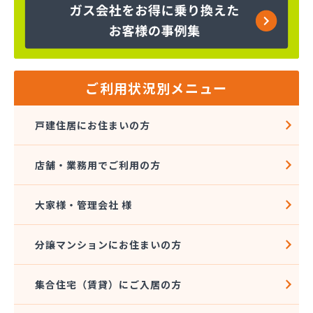
河原井商店
河原実業(株) つくば営業所
河原実業(株) 三和営業所
河原実業(株) 取手営業所
河内屋商店
ご利用状況別メニュー
河野商店
額賀商店
戸建住居にお住まいの方
橿村石油店
(株)_原商店
店舗・業務用でご利用の方
(株)Ｅnergy1
(株)Onuma
(株)TOKAI 鹿島営業所
大家様・管理会社 様
(株)アカオギ
(株)あきば
分譲マンションにお住まいの方
(株)アサイ
(株)いけだ
集合住宅（賃貸）にご入居の方
(株)エネサンス関東 茨城営業所
(株)エネサンス関東 鹿嶋事業所