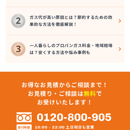
(株)小堤工業
(株)小野里商店 丘里営業所
ガス代が高い原因とは？節約するための効
(株)松葉商事
果的な方法を徹底解説！
(株)常総ガス
(株)植木商店
(株)新利根ガス
一人暮らしのプロパンガス料金・地域相場
(株)水飼商店
は？安くする方法や悩み事例も
(株)青木住設
(株)浅野燃料
(株)全農ライフ茨城 クミアイガスセンター下妻
(株)全農ライフ茨城 みなみ販売所
お得なお見積からご相談まで！
(株)総プロ
(株)中山石油
お見積り・ご相談は
無料
で
(株)中島商事
お受けいたします！
(株)長峰商店
(株)塚本商事
0120-800-905
(株)田崎工業
(株)田中燃料店
土日祝日も営業
10:00 - 22:00
受付時間