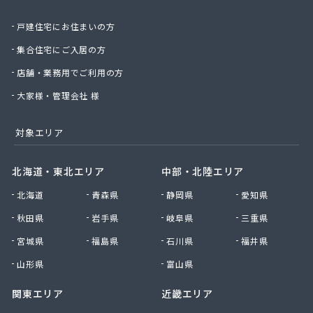
関野屋商事(株)
戸建住宅にお住まいの方
関野商店
丸高商事(株)
集合住宅にご入居の方
丸山商店
店舗・業務用でご利用の方
丸木屋商店
岩井ガス(株)
大家様・管理会社 様
岩井燃料店
岩井農業協同組合
対象エリア
岩瀬設備工業(株)
岩本商店
北海道・東北エリア
中部・北陸エリア
菊地商店
北海道
青森県
静岡県
愛知県
菊地商店
吉久商店
秋田県
岩手県
岐阜県
三重県
吉原商店
宮城県
福島県
石川県
福井県
吉原肥料店
吉川住設
山形県
富山県
吉田商店
関東エリア
近畿エリア
吉田石油店
久新商店