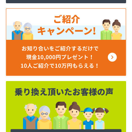
磯山石油店
稲商店
稲村商店
稲葉燃料店
茨城むつみ農業協同組合 ガス事業所
茨城屋商店
茨石商事(株)
宇田川(株) 坂東営業所
宇田川(株) 取手販売所
羽成商店
羽生商店
羽鳥商店
奥野谷浜産業(株)
横田商事(株)
岡田屋商店
岡野商店
下生燃料店
加藤石油(有)
加藤燃料(株)