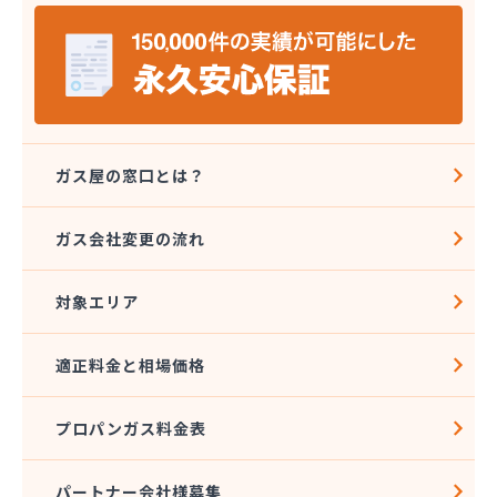
(株)エルピオ 鹿島営業所
(株)エルピオ 石岡営業所
(株)エルピオ 茨城西営業所
(株)オオウチ商事
(株)クレックス つくば営業所
(株)サイサン かすみがうら営業所
(株)サイサン 下妻営業所
ガス屋の窓口とは？
(株)サイサン 潮来営業所
(株)タキモト
ガス会社変更の流れ
(株)たびや
(株)ツカダ
対象エリア
(株)ハコモリ
(株)ミツウロコ 下館店
(株)ミツウロコ 常総つくば店
適正料金と相場価格
(株)ミヤウチ
(株)ミヤケペトロール
プロパンガス料金表
(株)ミヤタ
(株)ヨシバ
(株)ライフレッシュイワタ
パートナー会社様募集