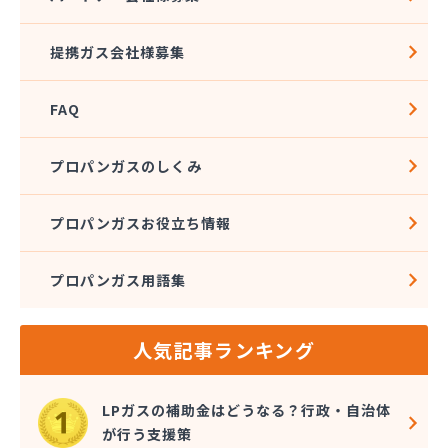
(株)ワタナベ
(株)安藤プロパン
提携ガス会社様募集
(株)伊藤商店
(株)井上善兵衛
FAQ
(株)横田エネルギーサプライ
(株)岡野商店
(株)下館ホームガスセンター
プロパンガスのしくみ
(株)海老澤商店
(株)釜久本店
プロパンガスお役立ち情報
(株)久松石油
(株)橋本屋燃料店
プロパンガス用語集
(株)郡司
(株)古河ガス
(株)桜井石油
人気記事ランキング
(株)三和商会
(株)山中ストアー
(株)鹿島製油
LPガスの補助金はどうなる？行政・自治体
(株)守谷商会
が行う支援策
(株)小義商事