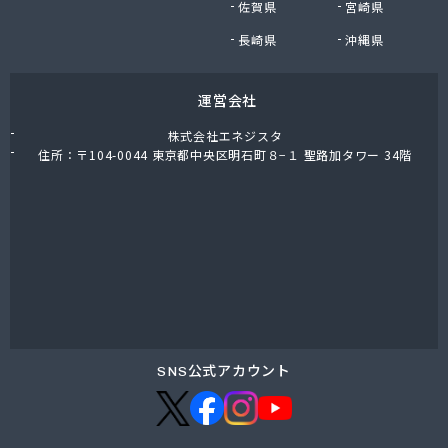
佐賀県
宮崎県
向の前ガス販売所
広瀬商店
長崎県
沖縄県
荒原石油店
荒張商店
運営会社
高橋商店
高橋商店
株式会社エネジスタ
高崎商店
住所：〒104-0044 東京都中央区明石町８−１ 聖路加タワー 34階
高塚商店
高田商店
高島商店
国府田燃料店
黒鳥恵一商店
黒田商店
今泉燃料店
根本商店
佐々木石油店
SNS公式アカウント
佐々木燃料
桜屋商店
桜川ガス(株)