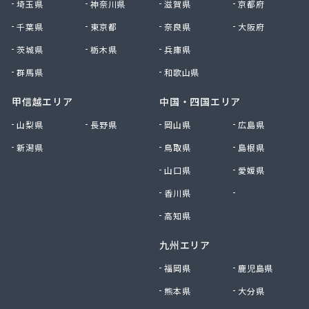
埼玉県
神奈川県
滋賀県
京都府
久美愛プロパン
千葉県
東京都
奈良県
大阪府
久保商店
宮内商店
茨城県
栃木県
兵庫県
宮内又兵衛商店
群馬県
和歌山県
宮本石油店
橋商店
甲信越エリア
中国・四国エリア
橋本産業(株) つくば営業所
山梨県
長野県
岡山県
広島県
玉造ガス協同組合
新潟県
鳥取県
島根県
錦織商事(株)
金沢石油店
山口県
愛媛県
九島産業(株)
香川県
徳島県
栗田商事
郡司商店
高知県
結城ガス事業協同組合
九州エリア
県西ガス事業協同組合
見晴屋
福岡県
鹿児島県
原市商店
熊本県
大分県
古谷燃料店