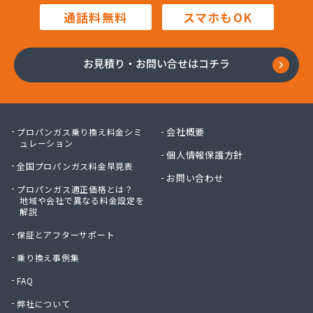
(株)渡辺石油
通話料無料
スマホもOK
(株)東和
(株)内堀商店
(株)白川商店
お見積り・お問い合せはコチラ
(株)塙商店
(株)飯泉商店
(株)堀井商店
(株)門倉石油
会社概要
プロパンガス乗り換え料金シミ
(株)會田工業
ュレーション
個人情報保護方針
(株)澤産業
全国プロパンガス料金早見表
蒲原燃料住宅設備(株)
お問い合わせ
プロパンガス適正価格とは？
蒲原燃料住宅設備(株) 石岡営業所
地域や会社で異なる料金設定を
環境装備(株) 筑波事業所
解説
竿台商店
保証とアフターサポート
関口商店
関商店
乗り換え事例集
関彰商事(株) 下館LPGセンター
FAQ
関彰商事(株) 古河LPGセンター
弊社について
関東エア・ウォーター(株) つくば店