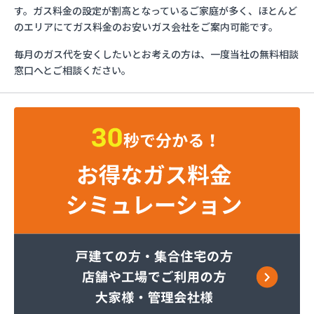
カメイ(株) 茨城支店
す。ガス料金の設定が割高となっているご家庭が多く、ほとんど
かもめガス(株) つくば支店
のエリアにてガス料金のお安いガス会社をご案内可能です。
かもめガス(株) 鹿島支店
毎月のガス代を安くしたいとお考えの方は、一度当社の無料相談
かもめガス(株) 石岡支店
窓口へとご相談ください。
かもめガス(株) 鉾田営業所
サワヤ
つくばね石油(株)
つくばね石油(株) 取手LPガス充填所
つくば市谷田部農業協同組合
つくば市農業協同組合
トヤマ商店
なめがた農機燃料(株) ガスセンター
ふじた燃料
ミライフ(株) 三和店
ミライフ(株) 竜ヶ崎店
やさと農業協同組合
よしのや石油店
リフォメックスナカヤマ(有)
井川昭三商店